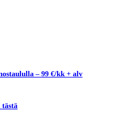
ostaululla – 99 €/kk + alv
 tästä