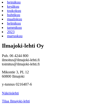
heinäkuu
kesäkuu
toukokuu
huhtikuu
maaliskuu
helmikuu
tammikuu
2023
marraskuu
Ilmajoki-lehti Oy
Puh. 06 4244 800
ilmoitus@ilmajoki-lehti.fi
toimitus@ilmajoki-lehti.fi
Mikontie 3, PL 12
60800 Ilmajoki
y-tunnus 0216407-6
Näköislehti
Tilaa Ilmajoki-lehti