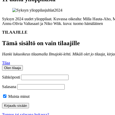
Syksyn 2024 uudet ylioppilaat. Kuvassa oikealta: Milla Hauta-Aho, 
Annu-Olivia Valtasaari ja Niko Wiik.
kuva: tuomo hämäläinen
TILAAJILLE
Tämä sisältö on vain tilaajille
Hanki lukuoikeus tilaamalla Ilmajoki-lehti.
Mikäli olet jo tilaaja, kirj
Tilaa
Olen tilaaja
Sähköposti
Salasana
Muista minut
Tunnus tai salasana hukassa?