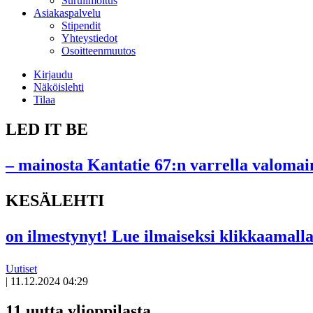
Suruilmoitus
Asiakaspalvelu
Stipendit
Yhteystiedot
Osoitteenmuutos
Kirjaudu
Näköislehti
Tilaa
LED IT BE
– mainosta Kantatie 67:n varrella valomain
KESÄLEHTI
on ilmestynyt! Lue ilmaiseksi klikkaamalla
Uutiset
|
11.12.2024 04:29
11 uutta ylioppilasta