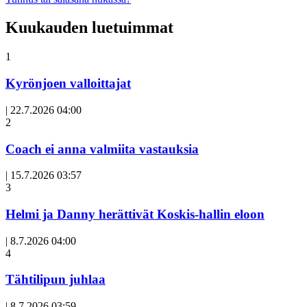
Kuukauden luetuimmat
1
Kyrönjoen valloittajat
|
22.7.2026 04:00
Avoin
2
artikkeli
Coach ei anna valmiita vastauksia
|
15.7.2026 03:57
3
Helmi ja Danny herättivät Koskis-hallin eloon
|
8.7.2026 04:00
Avoin
4
artikkeli
Tähtilipun juhlaa
|
8.7.2026 03:59