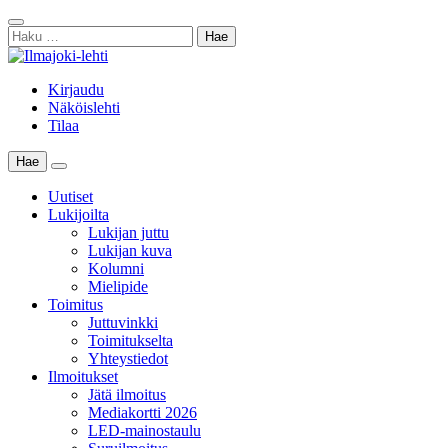
Skip
Sulje
to
Haku:
haku
content
Kirjaudu
Näköislehti
Tilaa
Hae
Main
Menu
Uutiset
Lukijoilta
Lukijan juttu
Lukijan kuva
Kolumni
Mielipide
Toimitus
Juttuvinkki
Toimitukselta
Yhteystiedot
Ilmoitukset
Jätä ilmoitus
Mediakortti 2026
LED-mainostaulu