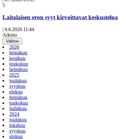
Avoin
5
artikkeli
Laitalaisen eron syyt kirvoittavat keskustelua
|
9.6.2026 11:44
Arkisto
-Valitse-
2026
heinäkuu
kesäkuu
toukokuu
helmikuu
2025
joulukuu
syyskuu
elokuu
heinäkuu
toukokuu
huhtikuu
2024
joulukuu
lokakuu
syyskuu
elokuu