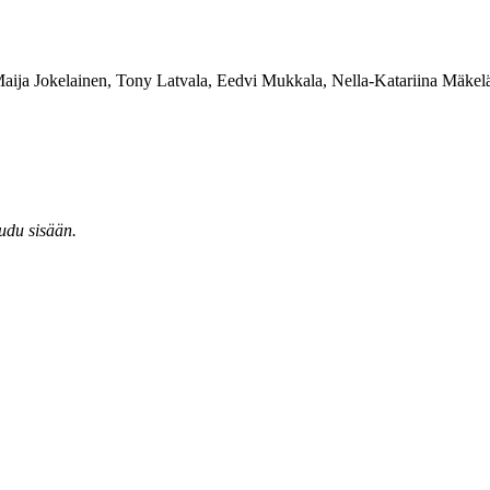
Maija Jokelainen, Tony Latvala, Eedvi Mukkala, Nella-Katariina Mäke
audu sisään.