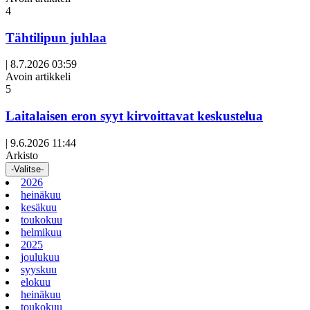
4
Tähtilipun juhlaa
|
8.7.2026 03:59
Avoin artikkeli
5
Laitalaisen eron syyt kirvoittavat keskustelua
|
9.6.2026 11:44
Arkisto
-Valitse-
2026
heinäkuu
kesäkuu
toukokuu
helmikuu
2025
joulukuu
syyskuu
elokuu
heinäkuu
toukokuu