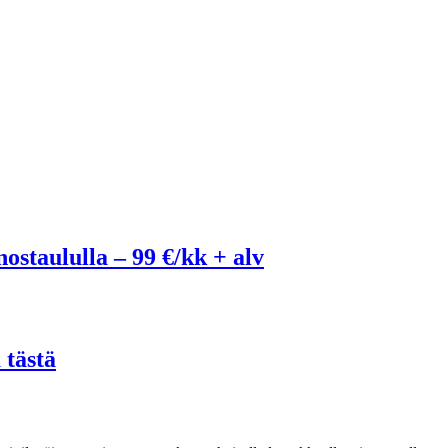
ostaululla – 99 €/kk + alv
 tästä