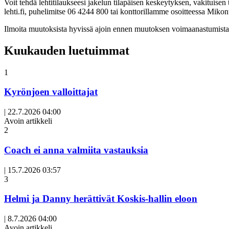
Voit tehdä lehtitilaukseesi jakelun tilapäisen keskeytyksen, vakituise
lehti.fi, puhelimitse 06 4244 800 tai konttorillamme osoitteessa Miko
Ilmoita muutoksista hyvissä ajoin ennen muutoksen voimaanastumista. 
Kuukauden luetuimmat
1
Kyrönjoen valloittajat
|
22.7.2026 04:00
Avoin artikkeli
2
Coach ei anna valmiita vastauksia
|
15.7.2026 03:57
3
Helmi ja Danny herättivät Koskis-hallin eloon
|
8.7.2026 04:00
Avoin artikkeli