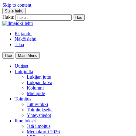
Skip to content
Sulje haku
Haku:
Kirjaudu
Näköislehti
Tilaa
Hae
Main Menu
Uutiset
Lukijoilta
Lukijan juttu
Lukijan kuva
Kolumni
Mielipide
Toimitus
Juttuvinkki
Toimitukselta
Yhteystiedot
Ilmoitukset
Jätä ilmoitus
Mediakortti 2026