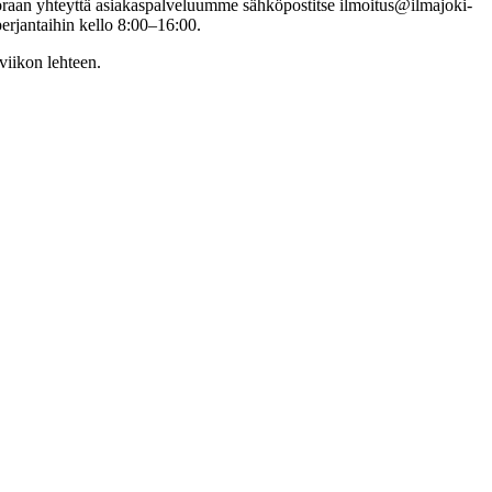
 suoraan yhteyttä asiakaspalveluumme sähköpostitse ilmoitus@ilmajoki-
perjantaihin kello 8:00–16:00.
viikon lehteen.