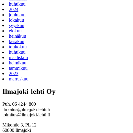
huhtikuu
2024
joulukuu
lokakuu
syyskuu
elokuu
heinäkuu
kesäkuu
toukokuu
huhtikuu
maaliskuu
helmikuu
tammikuu
2023
marraskuu
Ilmajoki-lehti Oy
Puh. 06 4244 800
ilmoitus@ilmajoki-lehti.fi
toimitus@ilmajoki-lehti.fi
Mikontie 3, PL 12
60800 Ilmajoki