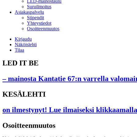
LED-mainostaulu
Suruilmoitus
Asiakaspalvelu
Stipendit
Yhteystiedot
Osoitteenmuutos
Kirjaudu
Näköislehti
Tilaa
LED IT BE
– mainosta Kantatie 67:n varrella valomain
KESÄLEHTI
on ilmestynyt! Lue ilmaiseksi klikkaamalla
Osoitteenmuutos