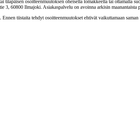
n tai tilapäisen osoitteenmuutoksen oheisella lomakkeella tai ottamalla
ntie 3, 60800 Ilmajoki. Asiakaspalvelu on avoinna arkisin maanantaista 
Ennen tiistaita tehdyt osoitteenmuutokset ehtivät vaikuttamaan saman 