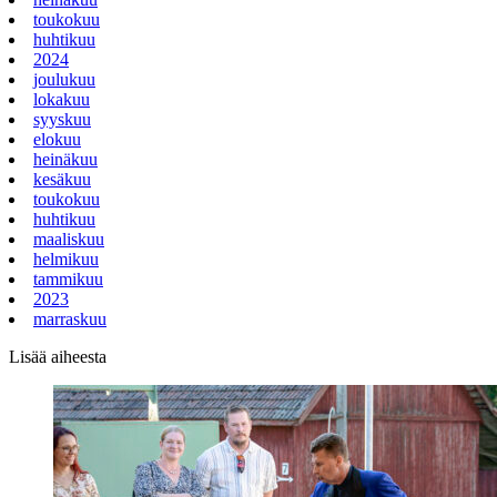
toukokuu
huhtikuu
2024
joulukuu
lokakuu
syyskuu
elokuu
heinäkuu
kesäkuu
toukokuu
huhtikuu
maaliskuu
helmikuu
tammikuu
2023
marraskuu
Lisää aiheesta