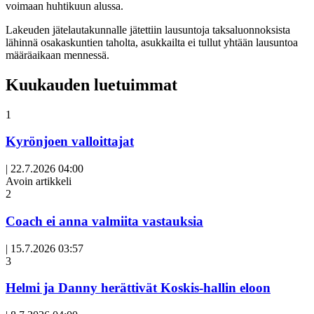
voimaan huhtikuun alussa.
Lakeuden jätelautakunnalle jätettiin lausuntoja taksaluonnoksista
lähinnä osakaskuntien taholta, asukkailta ei tullut yhtään lausuntoa
määräaikaan mennessä.
Kuukauden luetuimmat
1
Kyrönjoen valloittajat
|
22.7.2026 04:00
Avoin artikkeli
2
Coach ei anna valmiita vastauksia
|
15.7.2026 03:57
3
Helmi ja Danny herättivät Koskis-hallin eloon