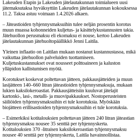
Lakeuden Etapin ja Lakeuden jätelautakunnan toimialueen uusi
jätemaksutaksa hyväksyttiin Lakeuden jätelautakunnan kokouksessa
11.2. Taksa astuu voimaan 1.4.2026 alkaen.
– Jäteastioiden tyhjennysmaksuihin tulee neljän prosentin korotus
muun muassa kohonneiden kuljetus- ja käsittelykustannusten takia.
Jätehuollon perusmaksu eli ekomaksu ei nouse, kertoo Lakeuden
jätelautakunnan jätehuoltopäällikkö Jenni Laitila.
Yleinen inflaatio on Laitilan mukaan nostanut kustannustasoa, mikä
vaikuttaa jätehuollon palveluiden tuottamiseen.
Kuljetuskustannukset ovat nousseet polttoaineen ja kaluston
ylläpidon kallistumisen myötä.
Korotukset koskevat poltettavan jätteen, pakkausjätteiden ja muun
lasijätteen 140–660 litran jäteastioiden tyhjennysmaksuja, mukaan
lukien kaksilokeroastiat. Pakkausjätteisiin kuuluvat jätelajit
kartonki-, lasi-, metalli- ja muovipakkaukset. Nostoperusteisten
säiliöiden tyhjennysmaksuihin ei tule korotuksia. Myöskään
biojätteen erillisastioiden tyhjennysmaksuihin ei tule korotuksia.
– Esimerkiksi kotitalouksien poltettavan jätteen 240 litran jäteastian
tyhjennysmaksu nousee 35 senttiä per tyhjennyskerta.
Kotitalouksien 370 -litraisen kaksilokeroastian tyhjennysmaksu
nousee 40 senttiä per tyhjennyskerta, Laitila havainnollistaa.