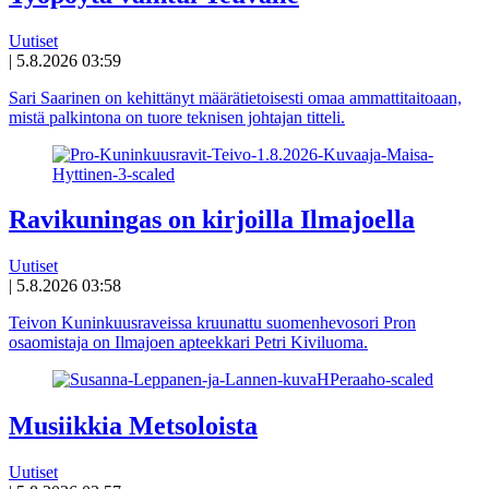
Uutiset
|
5.8.2026 03:59
Sari Saarinen on kehittänyt määrätietoisesti omaa ammattitaitoaan,
mistä palkintona on tuore teknisen johtajan titteli.
Ravikuningas on kirjoilla Ilmajoella
Uutiset
|
5.8.2026 03:58
Teivon Kuninkuusraveissa kruunattu suomenhevosori Pron
osaomistaja on Ilmajoen apteekkari Petri Kiviluoma.
Musiikkia Metsoloista
Uutiset