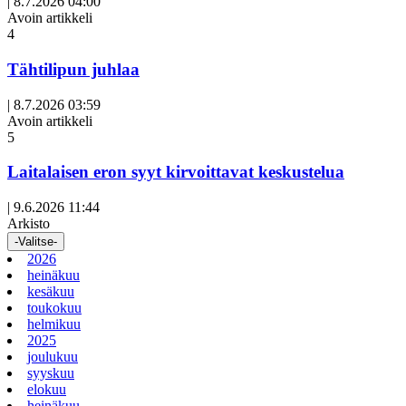
|
8.7.2026 04:00
Avoin artikkeli
4
Tähtilipun juhlaa
|
8.7.2026 03:59
Avoin artikkeli
5
Laitalaisen eron syyt kirvoittavat keskustelua
|
9.6.2026 11:44
Arkisto
-Valitse-
2026
heinäkuu
kesäkuu
toukokuu
helmikuu
2025
joulukuu
syyskuu
elokuu
heinäkuu