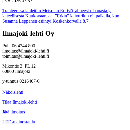
|
5.8.2026 03:57
Trahteerissa laulettiin Metsolan Erkistä, ahneesta Jaanasta ja
kateellisesta Kaukovaarasta. ”Erkin” kaivurikin oli paikalla, kun
Susanna Leppänen esiintyi Koskenkorvalla 8.7.
Ilmajoki-lehti Oy
Puh. 06 4244 800
ilmoitus@ilmajoki-lehti.fi
toimitus@ilmajoki-lehti.fi
Mikontie 3, PL 12
60800 Ilmajoki
y-tunnus 0216407-6
Näköislehti
Tilaa Ilmajoki-lehti
Jätä ilmoitus
LED-mainostaulu