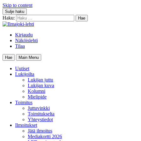
Skip to content
Sulje haku
Haku:
Kirjaudu
Näköislehti
Tilaa
Hae
Main Menu
Uutiset
Lukijoilta
Lukijan juttu
Lukijan kuva
Kolumni
Mielipide
Toimitus
Juttuvinkki
Toimitukselta
Yhteystiedot
Ilmoitukset
Jätä ilmoitus
Mediakortti 2026