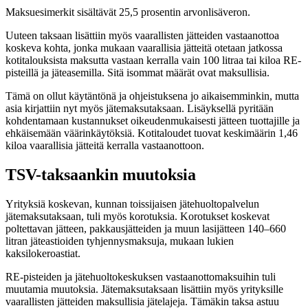
Maksuesimerkit sisältävät 25,5 prosentin arvonlisäveron.
Uuteen taksaan lisättiin myös vaarallisten jätteiden vastaanottoa
koskeva kohta, jonka mukaan vaarallisia jätteitä otetaan jatkossa
kotitalouksista maksutta vastaan kerralla vain 100 litraa tai kiloa RE-
pisteillä ja jäteasemilla. Sitä isommat määrät ovat maksullisia.
Tämä on ollut käytäntönä ja ohjeistuksena jo aikaisemminkin, mutta
asia kirjattiin nyt myös jätemaksutaksaan. Lisäyksellä pyritään
kohdentamaan kustannukset oikeudenmukaisesti jätteen tuottajille ja
ehkäisemään väärinkäytöksiä. Kotitaloudet tuovat keskimäärin 1,46
kiloa vaarallisia jätteitä kerralla vastaanottoon.
TSV-taksaankin muutoksia
Yrityksiä koskevan, kunnan toissijaisen jätehuoltopalvelun
jätemaksutaksaan, tuli myös korotuksia. Korotukset koskevat
poltettavan jätteen, pakkausjätteiden ja muun lasijätteen 140–660
litran jäteastioiden tyhjennysmaksuja, mukaan lukien
kaksilokeroastiat.
RE-pisteiden ja jätehuoltokeskuksen vastaanottomaksuihin tuli
muutamia muutoksia. Jätemaksutaksaan lisättiin myös yrityksille
vaarallisten jätteiden maksullisia jätelajeja. Tämäkin taksa astuu