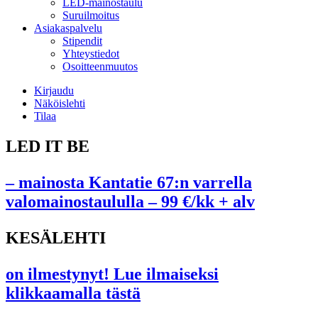
LED-mainostaulu
Suruilmoitus
Asiakaspalvelu
Stipendit
Yhteystiedot
Osoitteenmuutos
Kirjaudu
Näköislehti
Tilaa
LED IT BE
– mainosta Kantatie 67:n varrella
valomainostaululla – 99 €/kk + alv
KESÄLEHTI
on ilmestynyt! Lue ilmaiseksi
klikkaamalla tästä