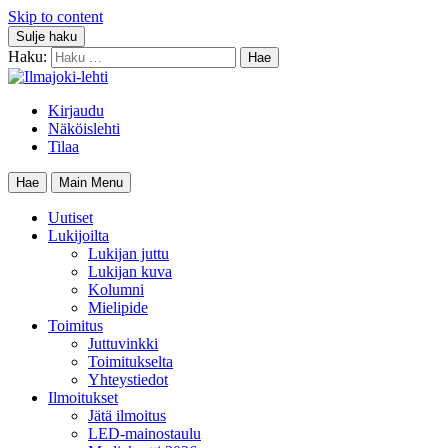
Skip to content
Sulje haku
Haku:
Kirjaudu
Näköislehti
Tilaa
Hae
Main Menu
Uutiset
Lukijoilta
Lukijan juttu
Lukijan kuva
Kolumni
Mielipide
Toimitus
Juttuvinkki
Toimitukselta
Yhteystiedot
Ilmoitukset
Jätä ilmoitus
LED-mainostaulu