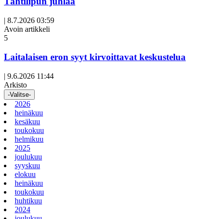
Tähtilipun juhlaa
|
8.7.2026 03:59
Avoin artikkeli
5
Laitalaisen eron syyt kirvoittavat keskustelua
|
9.6.2026 11:44
Arkisto
-Valitse-
2026
heinäkuu
kesäkuu
toukokuu
helmikuu
2025
joulukuu
syyskuu
elokuu
heinäkuu
toukokuu
huhtikuu
2024
joulukuu