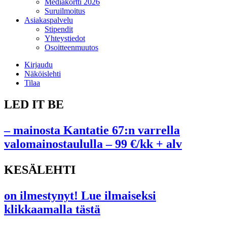
Mediakortti 2026
Suruilmoitus
Asiakaspalvelu
Stipendit
Yhteystiedot
Osoitteenmuutos
Kirjaudu
Näköislehti
Tilaa
LED IT BE
– mainosta Kantatie 67:n varrella
valomainostaululla – 99 €/kk + alv
KESÄLEHTI
on ilmestynyt! Lue ilmaiseksi
klikkaamalla tästä