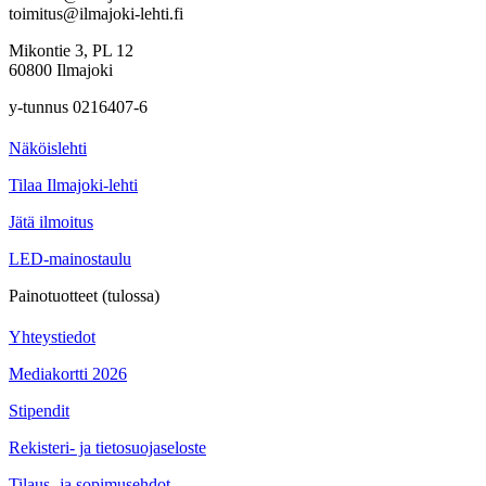
toimitus@ilmajoki-lehti.fi
Mikontie 3, PL 12
60800 Ilmajoki
y-tunnus 0216407-6
Näköislehti
Tilaa Ilmajoki-lehti
Jätä ilmoitus
LED-mainostaulu
Painotuotteet (tulossa)
Yhteystiedot
Mediakortti 2026
Stipendit
Rekisteri- ja tietosuojaseloste
Tilaus- ja sopimusehdot