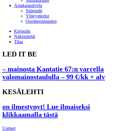
Suruilmoitus
Asiakaspalvelu
Stipendit
Yhteystiedot
Osoitteenmuutos
Kirjaudu
Näköislehti
Tilaa
LED IT BE
– mainosta Kantatie 67:n varrella
valomainostaululla – 99 €/kk + alv
KESÄLEHTI
on ilmestynyt! Lue ilmaiseksi
klikkaamalla tästä
Uutiset