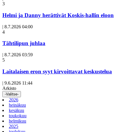
3
Helmi ja Danny herättivät Koskis-hallin eloon
|
8.7.2026 04:00
Avoin
4
artikkeli
Tähtilipun juhlaa
|
8.7.2026 03:59
Avoin
5
artikkeli
Laitalaisen eron syyt kirvoittavat keskustelua
|
9.6.2026 11:44
Arkisto
-Valitse-
2026
heinäkuu
kesäkuu
toukokuu
helmikuu
2025
joulukuu