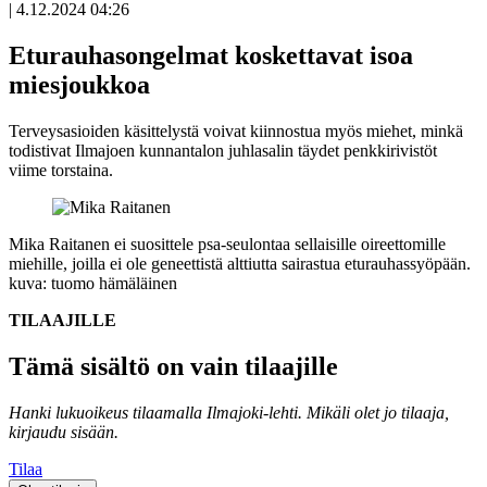
|
4.12.2024 04:26
Eturauhasongelmat koskettavat isoa
miesjoukkoa
Terveysasioiden käsittelystä voivat kiinnostua myös miehet, minkä
todistivat Ilmajoen kunnantalon juhlasalin täydet penkkirivistöt
viime torstaina.
Mika Raitanen ei suosittele psa-seulontaa sellaisille oireettomille
miehille, joilla ei ole geneettistä alttiutta sairastua eturauhassyöpään.
kuva: tuomo hämäläinen
TILAAJILLE
Tämä sisältö on vain tilaajille
Hanki lukuoikeus tilaamalla Ilmajoki-lehti.
Mikäli olet jo tilaaja,
kirjaudu sisään.
Tilaa