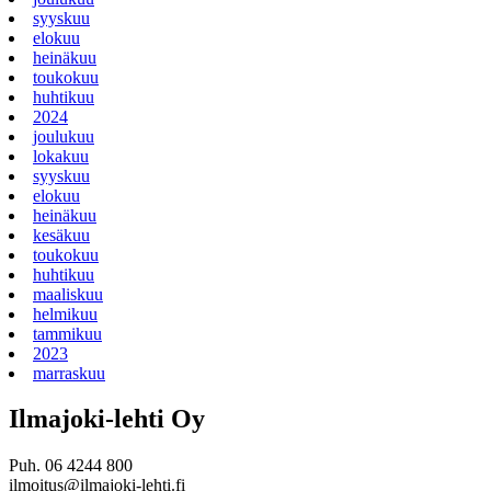
syyskuu
elokuu
heinäkuu
toukokuu
huhtikuu
2024
joulukuu
lokakuu
syyskuu
elokuu
heinäkuu
kesäkuu
toukokuu
huhtikuu
maaliskuu
helmikuu
tammikuu
2023
marraskuu
Ilmajoki-lehti Oy
Puh. 06 4244 800
ilmoitus@ilmajoki-lehti.fi