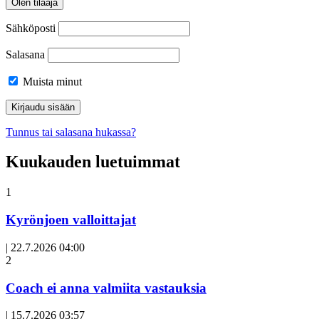
Olen tilaaja
Sähköposti
Salasana
Muista minut
Tunnus tai salasana hukassa?
Kuukauden luetuimmat
1
Kyrönjoen valloittajat
|
22.7.2026 04:00
Avoin
2
artikkeli
Coach ei anna valmiita vastauksia
|
15.7.2026 03:57