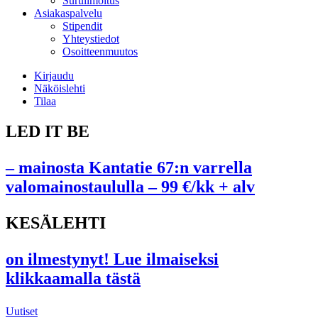
Suruilmoitus
Asiakaspalvelu
Stipendit
Yhteystiedot
Osoitteenmuutos
Kirjaudu
Näköislehti
Tilaa
LED IT BE
– mainosta Kantatie 67:n varrella
valomainostaululla – 99 €/kk + alv
KESÄLEHTI
on ilmestynyt! Lue ilmaiseksi
klikkaamalla tästä
Uutiset