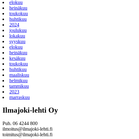
elokuu
heinäkuu
toukokuu
huhtikuu
2024
joulukuu
lokakuu
syyskuu
elokuu
heinäkuu
kesäkuu
toukokuu
huhtikuu
maaliskuu
helmikuu
tammikuu
2023
marraskuu
Ilmajoki-lehti Oy
Puh. 06 4244 800
ilmoitus@ilmajoki-lehti.fi
toimitus@ilmajoki-lehti.fi