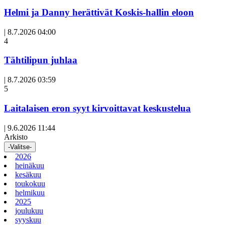
Helmi ja Danny herättivät Koskis-hallin eloon
|
8.7.2026 04:00
Avoin
4
artikkeli
Tähtilipun juhlaa
|
8.7.2026 03:59
Avoin
5
artikkeli
Laitalaisen eron syyt kirvoittavat keskustelua
|
9.6.2026 11:44
Arkisto
-Valitse-
2026
heinäkuu
kesäkuu
toukokuu
helmikuu
2025
joulukuu
syyskuu