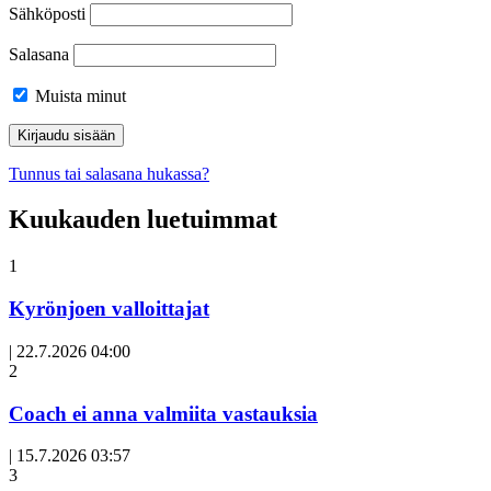
Sähköposti
Salasana
Muista minut
Tunnus tai salasana hukassa?
Kuukauden luetuimmat
1
Kyrönjoen valloittajat
|
22.7.2026 04:00
Avoin
2
artikkeli
Coach ei anna valmiita vastauksia
|
15.7.2026 03:57
3