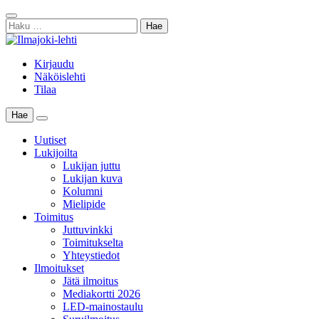
Skip
Sulje
to
Haku:
haku
content
Kirjaudu
Näköislehti
Tilaa
Hae
Main
Menu
Uutiset
Lukijoilta
Lukijan juttu
Lukijan kuva
Kolumni
Mielipide
Toimitus
Juttuvinkki
Toimitukselta
Yhteystiedot
Ilmoitukset
Jätä ilmoitus
Mediakortti 2026
LED-mainostaulu