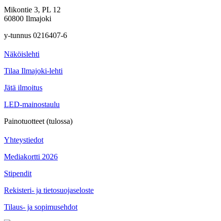
Mikontie 3, PL 12
60800 Ilmajoki
y-tunnus 0216407-6
Näköislehti
Tilaa Ilmajoki-lehti
Jätä ilmoitus
LED-mainostaulu
Painotuotteet (tulossa)
Yhteystiedot
Mediakortti 2026
Stipendit
Rekisteri- ja tietosuojaseloste
Tilaus- ja sopimusehdot