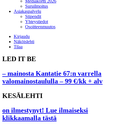
Mediakortti 2026
Suruilmoitus
Asiakaspalvelu
Stipendit
Yhteystiedot
Osoitteenmuutos
Kirjaudu
Näköislehti
Tilaa
LED IT BE
– mainosta Kantatie 67:n varrella
valomainostaululla – 99 €/kk + alv
KESÄLEHTI
on ilmestynyt! Lue ilmaiseksi
klikkaamalla tästä