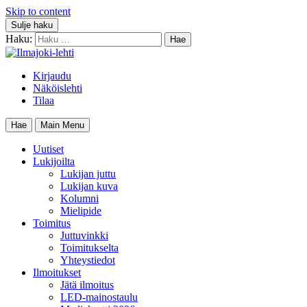
Skip to content
Sulje haku
Haku:
Kirjaudu
Näköislehti
Tilaa
Hae
Main Menu
Uutiset
Lukijoilta
Lukijan juttu
Lukijan kuva
Kolumni
Mielipide
Toimitus
Juttuvinkki
Toimitukselta
Yhteystiedot
Ilmoitukset
Jätä ilmoitus
LED-mainostaulu