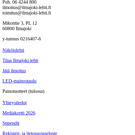
Puh. 06 4244 800
ilmoitus@ilmajoki-lehti.fi
toimitus@ilmajoki-lehti.fi
Mikontie 3, PL 12
60800 Ilmajoki
y-tunnus 0216407-6
Näköislehti
Tilaa Ilmajoki-lehti
Jätä ilmoitus
LED-mainostaulu
Painotuotteet (tulossa)
Yhteystiedot
Mediakortti 2026
Stipendit
Rekisteri- ja tietosuojaseloste