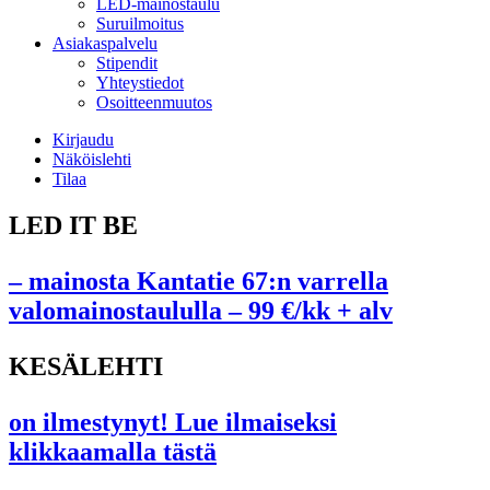
LED-mainostaulu
Suruilmoitus
Asiakaspalvelu
Stipendit
Yhteystiedot
Osoitteenmuutos
Kirjaudu
Näköislehti
Tilaa
LED IT BE
– mainosta Kantatie 67:n varrella
valomainostaululla – 99 €/kk + alv
KESÄLEHTI
on ilmestynyt! Lue ilmaiseksi
klikkaamalla tästä