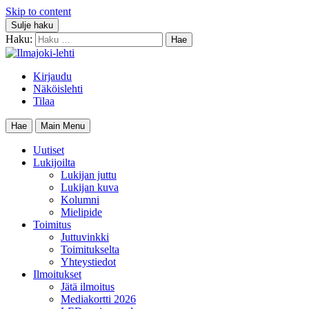
Skip to content
Sulje haku
Haku:
Kirjaudu
Näköislehti
Tilaa
Hae
Main Menu
Uutiset
Lukijoilta
Lukijan juttu
Lukijan kuva
Kolumni
Mielipide
Toimitus
Juttuvinkki
Toimitukselta
Yhteystiedot
Ilmoitukset
Jätä ilmoitus
Mediakortti 2026