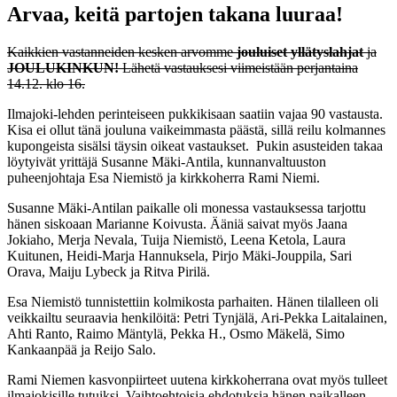
Arvaa, keitä partojen takana luuraa!
Kaikkien vastanneiden kesken arvomme
jouluiset yllätyslahjat
ja
JOULUKINKUN!
Lähetä vastauksesi viimeistään perjantaina
14.12. klo 16.
Ilmajoki-lehden perinteiseen pukkikisaan saatiin vajaa 90 vastausta.
Kisa ei ollut tänä jouluna vaikeimmasta päästä, sillä reilu kolmannes
kupongeista sisälsi täysin oikeat vastaukset. Pukin asusteiden takaa
löytyivät yrittäjä Susanne Mäki-Antila, kunnanvaltuuston
puheenjohtaja Esa Niemistö ja kirkkoherra Rami Niemi.
Susanne Mäki-Antilan paikalle oli monessa vastauksessa tarjottu
hänen siskoaan Marianne Koivusta. Ääniä saivat myös Jaana
Jokiaho, Merja Nevala, Tuija Niemistö, Leena Ketola, Laura
Kuitunen, Heidi-Marja Hannuksela, Pirjo Mäki-Jouppila, Sari
Orava, Maiju Lybeck ja Ritva Pirilä.
Esa Niemistö tunnistettiin kolmikosta parhaiten. Hänen tilalleen oli
veikkailtu seuraavia henkilöitä: Petri Tynjälä, Ari-Pekka Laitalainen,
Ahti Ranto, Raimo Mäntylä, Pekka H., Osmo Mäkelä, Simo
Kankaanpää ja Reijo Salo.
Rami Niemen kasvonpiirteet uutena kirkkoherrana ovat myös tulleet
ilmajokisille tutuiksi. Vaihtoehtoisia ehdotuksia hänen paikalleen