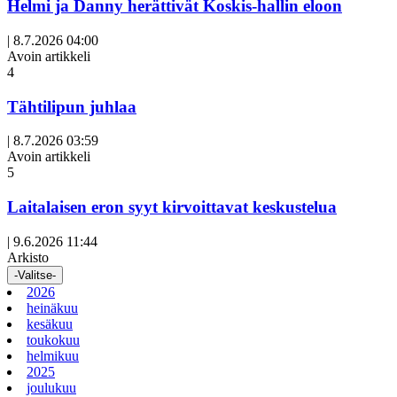
Helmi ja Danny herättivät Koskis-hallin eloon
|
8.7.2026 04:00
Avoin artikkeli
4
Tähtilipun juhlaa
|
8.7.2026 03:59
Avoin artikkeli
5
Laitalaisen eron syyt kirvoittavat keskustelua
|
9.6.2026 11:44
Arkisto
-Valitse-
2026
heinäkuu
kesäkuu
toukokuu
helmikuu
2025
joulukuu