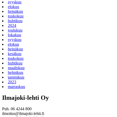
syyskuu
elokuu
heinäkuu
toukokuu
huhtikuu
2024
joulukuu
lokakuu
syyskuu
elokuu
heinäkuu
kesäkuu
toukokuu
huhtikuu
maaliskuu
helmikuu
tammikuu
2023
marraskuu
Ilmajoki-lehti Oy
Puh. 06 4244 800
ilmoitus@ilmajoki-lehti.fi