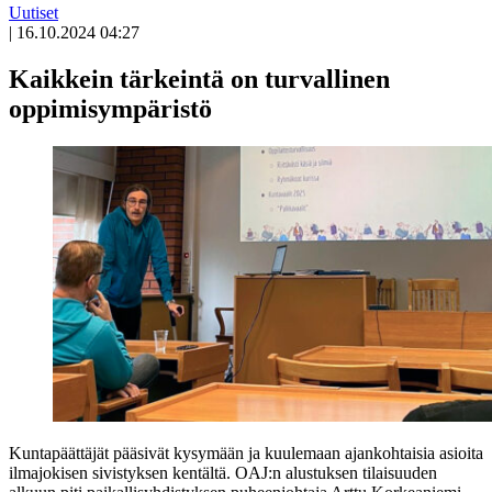
Uutiset
|
16.10.2024 04:27
Kaikkein tärkeintä on turvallinen
oppimisympäristö
Kuntapäättäjät pääsivät kysymään ja kuulemaan ajankohtaisia asioita
ilmajokisen sivistyksen kentältä. OAJ:n alustuksen tilaisuuden