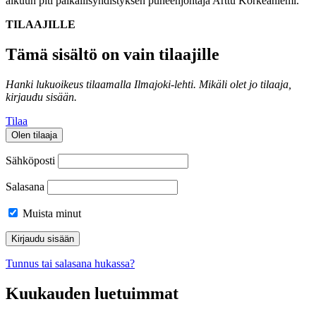
alkuun piti paikallisyhdistyksen puheenjohtaja Arttu Korkeaniemi.
TILAAJILLE
Tämä sisältö on vain tilaajille
Hanki lukuoikeus tilaamalla Ilmajoki-lehti.
Mikäli olet jo tilaaja,
kirjaudu sisään.
Tilaa
Olen tilaaja
Sähköposti
Salasana
Muista minut
Tunnus tai salasana hukassa?
Kuukauden luetuimmat