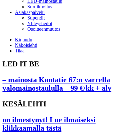
LED-mainostaulu
Suruilmoitus
Asiakaspalvelu
Stipendit
Yhteystiedot
Osoitteenmuutos
Kirjaudu
Näköislehti
Tilaa
LED IT BE
– mainosta Kantatie 67:n varrella
valomainostaululla – 99 €/kk + alv
KESÄLEHTI
on ilmestynyt! Lue ilmaiseksi
klikkaamalla tästä