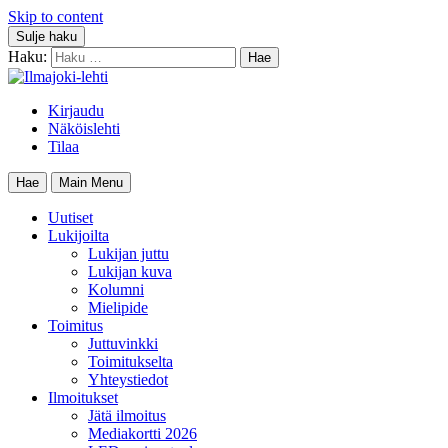
Skip to content
Sulje haku
Haku:
Kirjaudu
Näköislehti
Tilaa
Hae
Main Menu
Uutiset
Lukijoilta
Lukijan juttu
Lukijan kuva
Kolumni
Mielipide
Toimitus
Juttuvinkki
Toimitukselta
Yhteystiedot
Ilmoitukset
Jätä ilmoitus
Mediakortti 2026