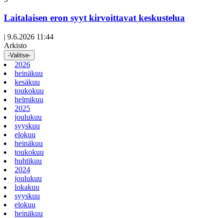
Laitalaisen eron syyt kirvoittavat keskustelua
|
9.6.2026 11:44
Arkisto
-Valitse-
2026
heinäkuu
kesäkuu
toukokuu
helmikuu
2025
joulukuu
syyskuu
elokuu
heinäkuu
toukokuu
huhtikuu
2024
joulukuu
lokakuu
syyskuu
elokuu
heinäkuu