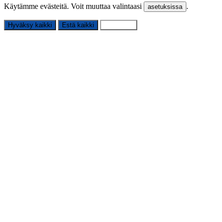
Käytämme evästeitä. Voit muuttaa valintaasi
.
asetuksissa
Hyväksy kaikki
Estä kaikki
Asetukset