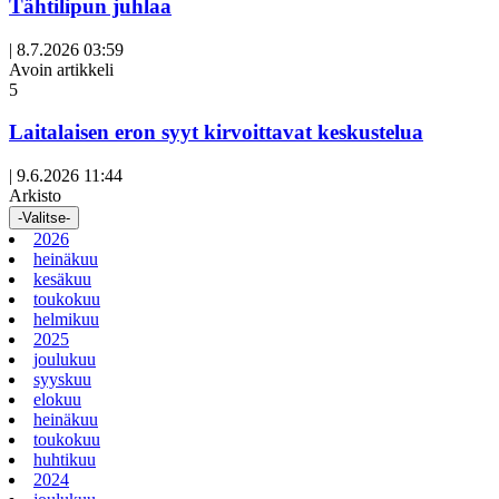
Tähtilipun juhlaa
|
8.7.2026 03:59
Avoin artikkeli
5
Laitalaisen eron syyt kirvoittavat keskustelua
|
9.6.2026 11:44
Arkisto
-Valitse-
2026
heinäkuu
kesäkuu
toukokuu
helmikuu
2025
joulukuu
syyskuu
elokuu
heinäkuu
toukokuu
huhtikuu
2024