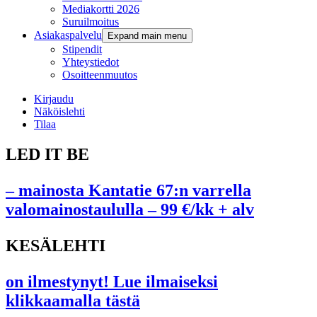
Mediakortti 2026
Suruilmoitus
Asiakaspalvelu
Expand main menu
Stipendit
Yhteystiedot
Osoitteenmuutos
Kirjaudu
Näköislehti
Tilaa
LED IT BE
– mainosta Kantatie 67:n varrella
valomainostaululla – 99 €/kk + alv
KESÄLEHTI
on ilmestynyt! Lue ilmaiseksi
klikkaamalla tästä