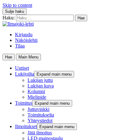
Skip to content
Sulje haku
Haku:
Kirjaudu
Näköislehti
Tilaa
Hae
Main Menu
Uutiset
Lukijoilta
Expand main menu
Lukijan juttu
Lukijan kuva
Kolumni
Mielipide
Toimitus
Expand main menu
Juttuvinkki
Toimitukselta
Yhteystiedot
Ilmoitukset
Expand main menu
Jätä ilmoitus
LED-mainostaulu