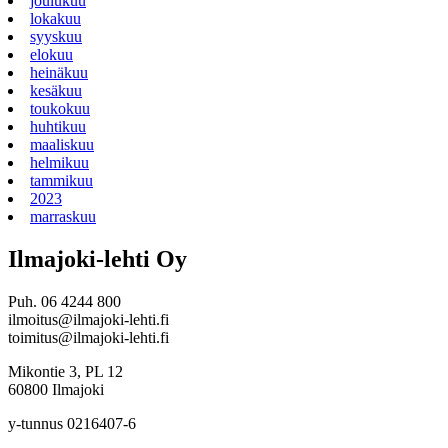
joulukuu
lokakuu
syyskuu
elokuu
heinäkuu
kesäkuu
toukokuu
huhtikuu
maaliskuu
helmikuu
tammikuu
2023
marraskuu
Ilmajoki-lehti Oy
Puh. 06 4244 800
ilmoitus@ilmajoki-lehti.fi
toimitus@ilmajoki-lehti.fi
Mikontie 3, PL 12
60800 Ilmajoki
y-tunnus 0216407-6