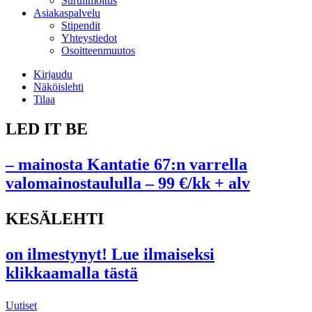
Suruilmoitus
Asiakaspalvelu
Stipendit
Yhteystiedot
Osoitteenmuutos
Kirjaudu
Näköislehti
Tilaa
LED IT BE
– mainosta Kantatie 67:n varrella
valomainostaululla – 99 €/kk + alv
KESÄLEHTI
on ilmestynyt! Lue ilmaiseksi
klikkaamalla tästä
Uutiset