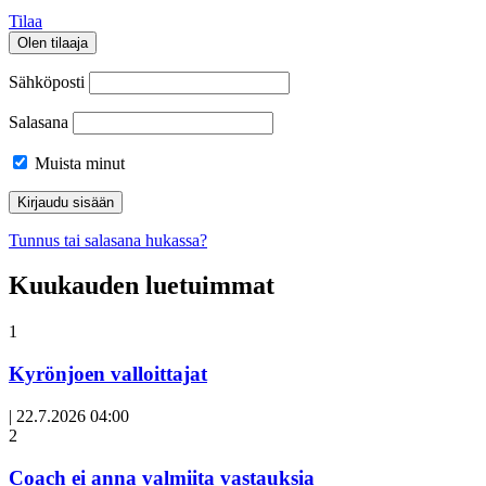
Tilaa
Olen tilaaja
Sähköposti
Salasana
Muista minut
Tunnus tai salasana hukassa?
Kuukauden luetuimmat
1
Kyrönjoen valloittajat
|
22.7.2026 04:00
Avoin
2
artikkeli
Coach ei anna valmiita vastauksia