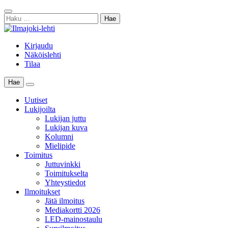
Skip
Sulje
to
Haku:
haku
content
Kirjaudu
Näköislehti
Tilaa
Hae
Main
Menu
Uutiset
Lukijoilta
Lukijan juttu
Lukijan kuva
Kolumni
Mielipide
Toimitus
Juttuvinkki
Toimitukselta
Yhteystiedot
Ilmoitukset
Jätä ilmoitus
Mediakortti 2026
LED-mainostaulu