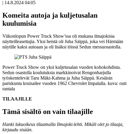
|
14.8.2024 04:05
Komeita autoja ja kuljetusalan
kuulumisia
Viikonlopun Power Truck Show’ssa oli mukana ilmajokisia
näytteilleasettajia. Yksi heistä oli Juha Säippä, joka vei Härmään
näytille kaksi autoaan ja oli lisäksi töissä Sedun messuosastolla.
Power Truck Show on yksi kuljetusalan vuoden kohokohdista.
Sedun osastolla koulutuksia markkinoivat Rengonharjulla
työskentelevät Taru Mäki-Kahma ja Juha Säippä. Kesäisin
pariskunta kruisailee vuoden 1962 Chevrolet Impalalla.
kuva: outi
rantala
TILAAJILLE
Tämä sisältö on vain tilaajille
Hanki lukuoikeus tilaamalla Ilmajoki-lehti.
Mikäli olet jo tilaaja,
kirjaudu sisään.