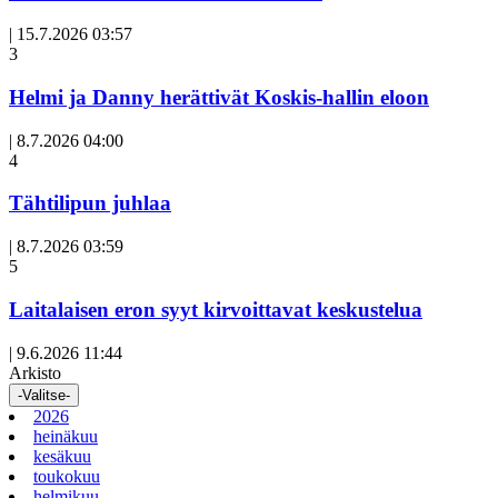
|
15.7.2026 03:57
3
Helmi ja Danny herättivät Koskis-hallin eloon
|
8.7.2026 04:00
Avoin
4
artikkeli
Tähtilipun juhlaa
|
8.7.2026 03:59
Avoin
5
artikkeli
Laitalaisen eron syyt kirvoittavat keskustelua
|
9.6.2026 11:44
Arkisto
-Valitse-
2026
heinäkuu
kesäkuu
toukokuu
helmikuu