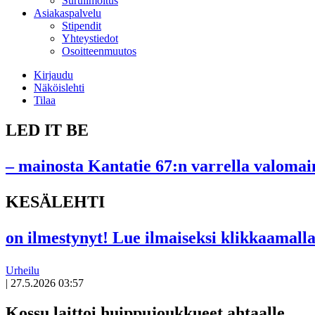
Suruilmoitus
Asiakaspalvelu
Stipendit
Yhteystiedot
Osoitteenmuutos
Kirjaudu
Näköislehti
Tilaa
LED IT BE
– mainosta Kantatie 67:n varrella valomain
KESÄLEHTI
on ilmestynyt! Lue ilmaiseksi klikkaamalla
Urheilu
|
27.5.2026 03:57
Kossu laittoi huippujoukkueet ahtaalle