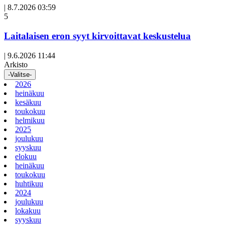
|
8.7.2026 03:59
Avoin
5
artikkeli
Laitalaisen eron syyt kirvoittavat keskustelua
|
9.6.2026 11:44
Arkisto
-Valitse-
2026
heinäkuu
kesäkuu
toukokuu
helmikuu
2025
joulukuu
syyskuu
elokuu
heinäkuu
toukokuu
huhtikuu
2024
joulukuu
lokakuu
syyskuu