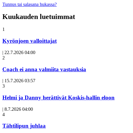
Tunnus tai salasana hukassa?
Kuukauden luetuimmat
1
Kyrönjoen valloittajat
|
22.7.2026 04:00
Avoin
2
artikkeli
Coach ei anna valmiita vastauksia
|
15.7.2026 03:57
3
Helmi ja Danny herättivät Koskis-hallin eloon
|
8.7.2026 04:00
Avoin
4
artikkeli
Tähtilipun juhlaa