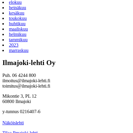
elokuu
heinäkuu
kesäkuu
toukokuu
huhtikuu
maaliskuu
helmikuu
tammikuu
2023
marraskuu
Ilmajoki-lehti Oy
Puh. 06 4244 800
ilmoitus@ilmajoki-lehti.fi
toimitus@ilmajoki-lehti.fi
Mikontie 3, PL 12
60800 Ilmajoki
y-tunnus 0216407-6
Näköislehti
Tilaa Ilmajoki-lehti