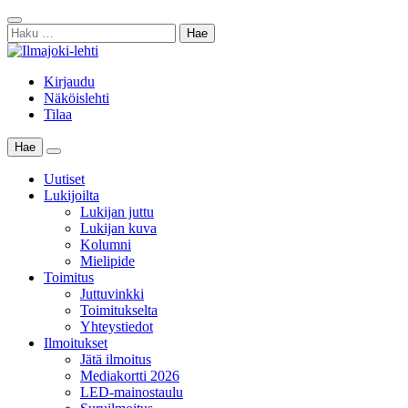
Skip
Sulje
to
Haku:
haku
content
Kirjaudu
Näköislehti
Tilaa
Hae
Main
Menu
Uutiset
Lukijoilta
Lukijan juttu
Lukijan kuva
Kolumni
Mielipide
Toimitus
Juttuvinkki
Toimitukselta
Yhteystiedot
Ilmoitukset
Jätä ilmoitus
Mediakortti 2026
LED-mainostaulu