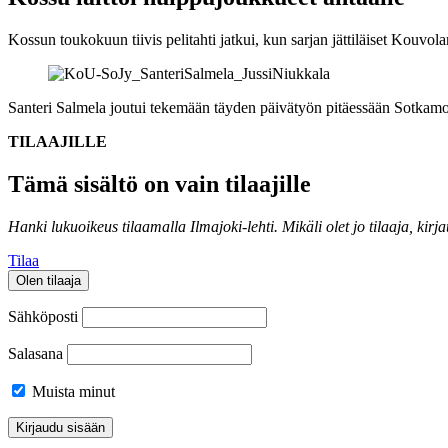
Kossun toukokuun tiivis pelitahti jatkui, kun sarjan jättiläiset Kou
Santeri Salmela joutui tekemään täyden päivätyön pitäessään Sotkamon
TILAAJILLE
Tämä sisältö on vain tilaajille
Hanki lukuoikeus tilaamalla Ilmajoki-lehti.
Mikäli olet jo tilaaja, kirj
Tilaa
Olen tilaaja
Sähköposti
Salasana
Muista minut