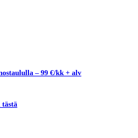
ostaululla – 99 €/kk + alv
 tästä