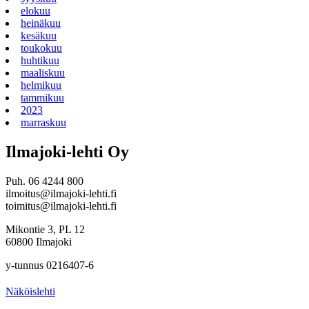
elokuu
heinäkuu
kesäkuu
toukokuu
huhtikuu
maaliskuu
helmikuu
tammikuu
2023
marraskuu
Ilmajoki-lehti Oy
Puh. 06 4244 800
ilmoitus@ilmajoki-lehti.fi
toimitus@ilmajoki-lehti.fi
Mikontie 3, PL 12
60800 Ilmajoki
y-tunnus 0216407-6
Näköislehti