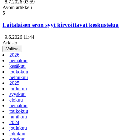
|
8.7.2026 03:59
Avoin artikkeli
5
Laitalaisen eron syyt kirvoittavat keskustelua
|
9.6.2026 11:44
Arkisto
-Valitse-
2026
heinäkuu
kesäkuu
toukokuu
helmikuu
2025
joulukuu
syyskuu
elokuu
heinäkuu
toukokuu
huhtikuu
2024
joulukuu
lokakuu
syyskuu