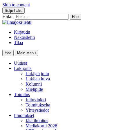
Skip to content
Sulje haku
Haku:
Kirjaudu
Näköislehti
Tilaa
Hae
Main Menu
Uutiset
Lukijoilta
Lukijan juttu
Lukijan kuva
Kolumni
Mielipide
Toimitus
Juttuvinkki
Toimitukselta
Yhteystiedot
Ilmoitukset
Jätä ilmoitus
Mediakortti 2026