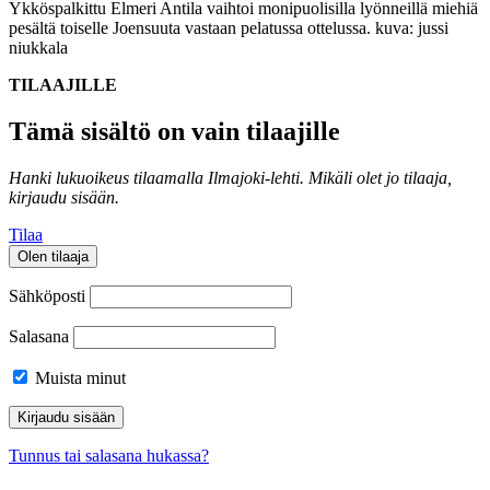
Ykköspalkittu Elmeri Antila vaihtoi monipuolisilla lyönneillä miehiä
pesältä toiselle Joensuuta vastaan pelatussa ottelussa.
kuva: jussi
niukkala
TILAAJILLE
Tämä sisältö on vain tilaajille
Hanki lukuoikeus tilaamalla Ilmajoki-lehti.
Mikäli olet jo tilaaja,
kirjaudu sisään.
Tilaa
Olen tilaaja
Sähköposti
Salasana
Muista minut
Tunnus tai salasana hukassa?