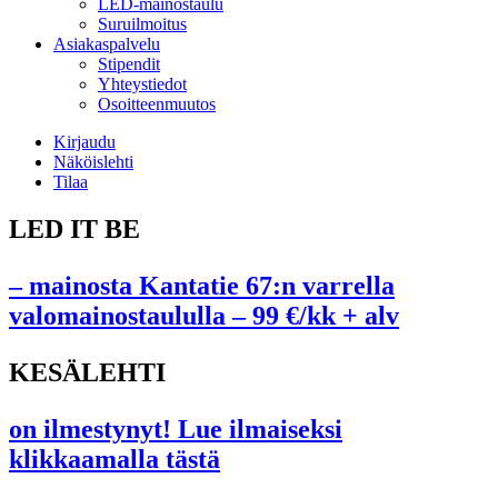
LED-mainostaulu
Suruilmoitus
Asiakaspalvelu
Stipendit
Yhteystiedot
Osoitteenmuutos
Kirjaudu
Näköislehti
Tilaa
LED IT BE
– mainosta Kantatie 67:n varrella
valomainostaululla – 99 €/kk + alv
KESÄLEHTI
on ilmestynyt! Lue ilmaiseksi
klikkaamalla tästä