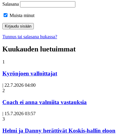
Salasana
Muista minut
Tunnus tai salasana hukassa?
Kuukauden luetuimmat
1
Kyrönjoen valloittajat
|
22.7.2026 04:00
Avoin
2
artikkeli
Coach ei anna valmiita vastauksia
|
15.7.2026 03:57
3
Helmi ja Danny herättivät Koskis-hallin eloon