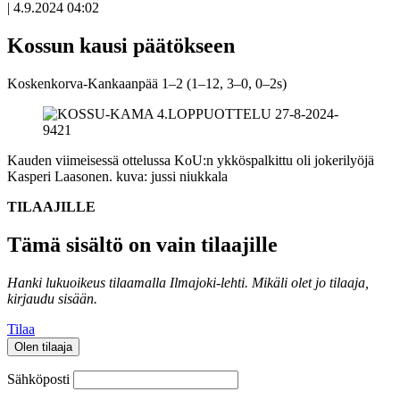
|
4.9.2024 04:02
Kossun kausi päätökseen
Koskenkorva-Kankaanpää 1–2 (1–12, 3–0, 0–2s)
Kauden viimeisessä ottelussa KoU:n ykköspalkittu oli jokerilyöjä
Kasperi Laasonen.
kuva: jussi niukkala
TILAAJILLE
Tämä sisältö on vain tilaajille
Hanki lukuoikeus tilaamalla Ilmajoki-lehti.
Mikäli olet jo tilaaja,
kirjaudu sisään.
Tilaa
Olen tilaaja
Sähköposti