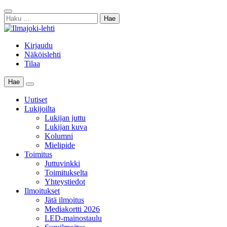
Skip
Sulje
to
Haku:
haku
content
Kirjaudu
Näköislehti
Tilaa
Hae
Main
Menu
Uutiset
Lukijoilta
Lukijan juttu
Lukijan kuva
Kolumni
Mielipide
Toimitus
Juttuvinkki
Toimitukselta
Yhteystiedot
Ilmoitukset
Jätä ilmoitus
Mediakortti 2026
LED-mainostaulu