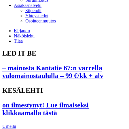
Suruilmoitus
Asiakaspalvelu
Stipendit
Yhteystiedot
Osoitteenmuutos
Kirjaudu
Näköislehti
Tilaa
LED IT BE
– mainosta Kantatie 67:n varrella
valomainostaululla – 99 €/kk + alv
KESÄLEHTI
on ilmestynyt! Lue ilmaiseksi
klikkaamalla tästä
Urheilu