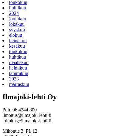
toukokuu
huhtikuu
2024
joulukuu
lokakuu
syyskuu
elokuu
heinäkuu
kesäkuu
toukokuu
huhtikuu
maaliskuu
helmikuu
tammikuu
2023
marraskuu
Ilmajoki-lehti Oy
Puh. 06 4244 800
ilmoitus@ilmajoki-lehti.fi
toimitus@ilmajoki-lehti.fi
Mikontie 3, PL 12