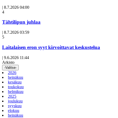
|
8.7.2026 04:00
Avoin
4
artikkeli
Tähtilipun juhlaa
|
8.7.2026 03:59
Avoin
5
artikkeli
Laitalaisen eron syyt kirvoittavat keskustelua
|
9.6.2026 11:44
Arkisto
-Valitse-
2026
heinäkuu
kesäkuu
toukokuu
helmikuu
2025
joulukuu
syyskuu
elokuu
heinäkuu