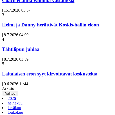
Coach ei anna valmiita vastauksia
|
15.7.2026 03:57
3
Helmi ja Danny herättivät Koskis-hallin eloon
|
8.7.2026 04:00
Avoin
4
artikkeli
Tähtilipun juhlaa
|
8.7.2026 03:59
Avoin
5
artikkeli
Laitalaisen eron syyt kirvoittavat keskustelua
|
9.6.2026 11:44
Arkisto
-Valitse-
2026
heinäkuu
kesäkuu
toukokuu