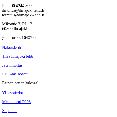
Puh. 06 4244 800
ilmoitus@ilmajoki-lehti.fi
toimitus@ilmajoki-lehti.fi
Mikontie 3, PL 12
60800 Ilmajoki
y-tunnus 0216407-6
Näköislehti
Tilaa Ilmajoki-lehti
Jätä ilmoitus
LED-mainostaulu
Painotuotteet (tulossa)
Yhteystiedot
Mediakortti 2026
Stipendit