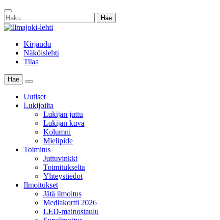
Skip
Sulje
to
Haku:
haku
content
Kirjaudu
Näköislehti
Tilaa
Hae
Main
Menu
Uutiset
Lukijoilta
Lukijan juttu
Lukijan kuva
Kolumni
Mielipide
Toimitus
Juttuvinkki
Toimitukselta
Yhteystiedot
Ilmoitukset
Jätä ilmoitus
Mediakortti 2026
LED-mainostaulu