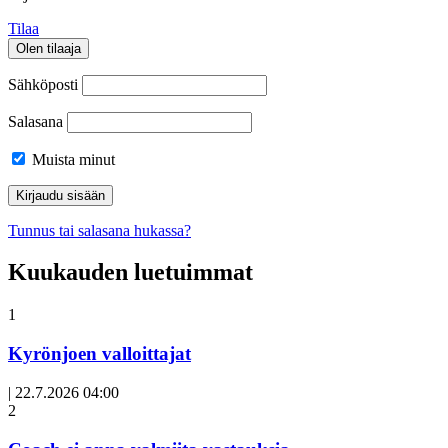
Tilaa
Olen tilaaja
Sähköposti
Salasana
Muista minut
Tunnus tai salasana hukassa?
Kuukauden luetuimmat
1
Kyrönjoen valloittajat
|
22.7.2026 04:00
Avoin
2
artikkeli