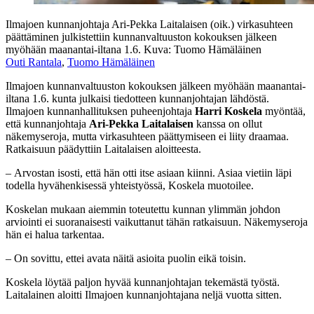
Ilmajoen kunnanjohtaja Ari-Pekka Laitalaisen (oik.) virkasuhteen
päättäminen julkistettiin kunnanvaltuuston kokouksen jälkeen
myöhään maanantai-iltana 1.6. Kuva: Tuomo Hämäläinen
Outi Rantala
,
Tuomo Hämäläinen
Ilmajoen kunnanvaltuuston kokouksen jälkeen myöhään maanantai-
iltana 1.6. kunta julkaisi tiedotteen kunnanjohtajan lähdöstä.
Ilmajoen kunnanhallituksen puheenjohtaja
Harri Koskela
myöntää,
että kunnanjohtaja
Ari-Pekka Laitalaisen
kanssa on ollut
näkemyseroja, mutta virkasuhteen päättymiseen ei liity draamaa.
Ratkaisuun päädyttiin Laitalaisen aloitteesta.
– Arvostan isosti, että hän otti itse asiaan kiinni. Asiaa vietiin läpi
todella hyvähenkisessä yhteistyössä, Koskela muotoilee.
Koskelan mukaan aiemmin toteutettu kunnan ylimmän johdon
arviointi ei suoranaisesti vaikuttanut tähän ratkaisuun. Näkemyseroja
hän ei halua tarkentaa.
– On sovittu, ettei avata näitä asioita puolin eikä toisin.
Koskela löytää paljon hyvää kunnanjohtajan tekemästä työstä.
Laitalainen aloitti Ilmajoen kunnanjohtajana neljä vuotta sitten.