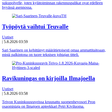
sukupolvelle, joten kylätoiminnan rakennuspalikat ovat edelleen
hyvässä asennossa.
Työpöytä vaihtui Teuvalle
Uutiset
|
5.8.2026 03:59
Sari Saarinen on kehittänyt määrätietoisesti omaa ammattitaitoaan,
mistä palkintona on tuore teknisen johtajan titteli.
Ravikuningas on kirjoilla Ilmajoella
Uutiset
|
5.8.2026 03:58
Teivon Kuninkuusraveissa kruunattu suomenhevosori Pron
osaomistaja on Ilmajoen apteekkari Petri Kiviluoma.