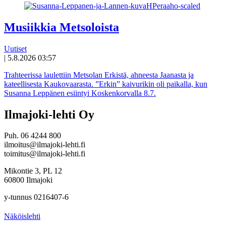
Musiikkia Metsoloista
Uutiset
|
5.8.2026 03:57
Trahteerissa laulettiin Metsolan Erkistä, ahneesta Jaanasta ja
kateellisesta Kaukovaarasta. ”Erkin” kaivurikin oli paikalla, kun
Susanna Leppänen esiintyi Koskenkorvalla 8.7.
Ilmajoki-lehti Oy
Puh. 06 4244 800
ilmoitus@ilmajoki-lehti.fi
toimitus@ilmajoki-lehti.fi
Mikontie 3, PL 12
60800 Ilmajoki
y-tunnus 0216407-6
Näköislehti