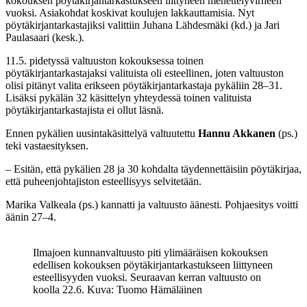
kokouksen pöytäkirjantarkastukseen liittyneen menettelyvirheen
vuoksi. Asiakohdat koskivat koulujen lakkauttamisia. Nyt
pöytäkirjantarkastajiksi valittiin Juhana Lähdesmäki (kd.) ja Jari
Paulasaari (kesk.).
11.5. pidetyssä valtuuston kokouksessa toinen
pöytäkirjantarkastajaksi valituista oli esteellinen, joten valtuuston
olisi pitänyt valita erikseen pöytäkirjantarkastaja pykäliin 28–31.
Lisäksi pykälän 32 käsittelyn yhteydessä toinen valituista
pöytäkirjantarkastajista ei ollut läsnä.
Ennen pykälien uusintakäsittelyä valtuutettu
Hannu Akkanen
(ps.)
teki vastaesityksen.
– Esitän, että pykälien 28 ja 30 kohdalta täydennettäisiin pöytäkirjaa,
että puheenjohtajiston esteellisyys selvitetään.
Marika Valkeala (ps.) kannatti ja valtuusto äänesti. Pohjaesitys voitti
äänin 27–4.
Ilmajoen kunnanvaltuusto piti ylimääräisen kokouksen
edellisen kokouksen pöytäkirjantarkastukseen liittyneen
esteellisyyden vuoksi. Seuraavan kerran valtuusto on
koolla 22.6. Kuva: Tuomo Hämäläinen