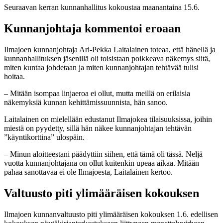
Seuraavan kerran kunnanhallitus kokoustaa maanantaina 15.6.
Kunnanjohtaja kommentoi eroaan
Ilmajoen kunnanjohtaja Ari-Pekka Laitalainen toteaa, että hänellä ja
kunnanhallituksen jäsenillä oli toisistaan poikkeava näkemys siitä,
miten kuntaa johdetaan ja miten kunnanjohtajan tehtävää tulisi
hoitaa.
– Mitään isompaa linjaeroa ei ollut, mutta meillä on erilaisia
näkemyksiä kunnan kehittämissuunnista, hän sanoo.
Laitalainen on mielellään edustanut Ilmajokea tilaisuuksissa, joihin
miestä on pyydetty, sillä hän näkee kunnanjohtajan tehtävän
”käyntikorttina” ulospäin.
– Minun aloitteestani päädyttiin siihen, että tämä oli tässä. Neljä
vuotta kunnanjohtajana on ollut kuitenkin upeaa aikaa. Mitään
pahaa sanottavaa ei ole Ilmajoesta, Laitalainen kertoo.
Valtuusto piti ylimääräisen kokouksen
Ilmajoen kunnanvaltuusto piti ylimääräisen kokouksen 1.6. edellisen