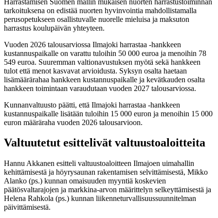
Harrastamisen Suomen mallin mukaisen nuorten harrastustoiminnan
tarkoituksena on edistää nuorten hyvinvointia mahdollistamalla
perusopetukseen osallistuvalle nuorelle mieluisa ja maksuton
harrastus koulupäivän yhteyteen.
Vuoden 2026 talousarviossa Ilmajoki harrastaa -hankkeen
kustannuspaikalle on varattu tuloihin 50 000 euroa ja menoihin 78
549 euroa. Suuremman valtionavustuksen myötä sekä hankkeen
tulot että menot kasvavat arvioidusta. Syksyn osalta haetaan
lisämäärärahaa hankkeen kustannuspaikalle ja kevätkauden osalta
hankkeen toimintaan varaudutaan vuoden 2027 talousarviossa.
Kunnanvaltuusto päätti, että Ilmajoki harrastaa -hankkeen
kustannuspaikalle lisätään tuloihin 15 000 euron ja menoihin 15 000
euron määräraha vuoden 2026 talousarvioon.
Valtuutetut esittelivät valtuustoaloitteita
Hannu Akkanen esitteli valtuustoaloitteen Ilmajoen uimahallin
kehittämisestä ja höyrysaunan rakentamisen selvittämisestä, Mikko
Alanko (ps.) kunnan omaisuuden myyntiä koskevien
päätösvaltarajojen ja markkina-arvon määrittelyn selkeyttämisestä ja
Helena Rahkola (ps.) kunnan liikenneturvallisuussuunnitelman
päivittämisestä.