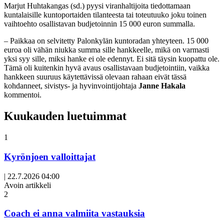
Marjut Huhtakangas (sd.) pyysi viranhaltijoita tiedottamaan
kuntalaisille kuntoportaiden tilanteesta tai toteutuuko joku toinen
vaihtoehto osallistavan budjetoinnin 15 000 euron summalla.
– Paikkaa on selvitetty Palonkylän kuntoradan yhteyteen. 15 000
euroa oli vähän niukka summa sille hankkeelle, mikä on varmasti
yksi syy sille, miksi hanke ei ole edennyt. Ei sitä täysin kuopattu ole.
Tämä oli kuitenkin hyvä avaus osallistavaan budjetointiin, vaikka
hankkeen suuruus käytettävissä olevaan rahaan eivät tässä
kohdanneet, sivistys- ja hyvinvointijohtaja
Janne Hakala
kommentoi.
Kuukauden luetuimmat
1
Kyrönjoen valloittajat
|
22.7.2026 04:00
Avoin artikkeli
2
Coach ei anna valmiita vastauksia