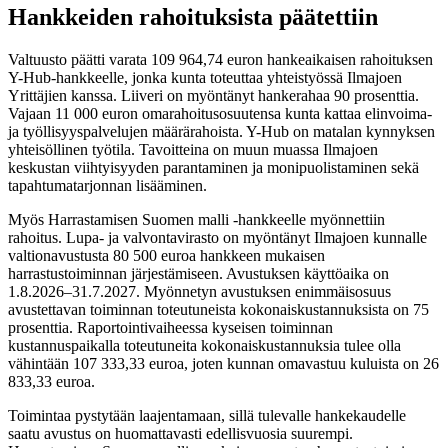
Hankkeiden rahoituksista päätettiin
Valtuusto päätti varata 109 964,74 euron hankeaikaisen rahoituksen
Y-Hub-hankkeelle, jonka kunta toteuttaa yhteistyössä Ilmajoen
Yrittäjien kanssa. Liiveri on myöntänyt hankerahaa 90 prosenttia.
Vajaan 11 000 euron omarahoitusosuutensa kunta kattaa elinvoima-
ja työllisyyspalvelujen määrärahoista. Y-Hub on matalan kynnyksen
yhteisöllinen työtila. Tavoitteina on muun muassa Ilmajoen
keskustan viihtyisyyden parantaminen ja monipuolistaminen sekä
tapahtumatarjonnan lisääminen.
Myös Harrastamisen Suomen malli -hankkeelle myönnettiin
rahoitus. Lupa- ja valvontavirasto on myöntänyt Ilmajoen kunnalle
valtionavustusta 80 500 euroa hankkeen mukaisen
harrastustoiminnan järjestämiseen. Avustuksen käyttöaika on
1.8.2026–31.7.2027. Myönnetyn avustuksen enimmäisosuus
avustettavan toiminnan toteutuneista kokonaiskustannuksista on 75
prosenttia. Raportointivaiheessa kyseisen toiminnan
kustannuspaikalla toteutuneita kokonaiskustannuksia tulee olla
vähintään 107 333,33 euroa, joten kunnan omavastuu kuluista on 26
833,33 euroa.
Toimintaa pystytään laajentamaan, sillä tulevalle hankekaudelle
saatu avustus on huomattavasti edellisvuosia suurempi.