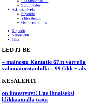
LED-mainostaulu
Suruilmoitus
Asiakaspalvelu
Stipendit
Yhteystiedot
Osoitteenmuutos
Kirjaudu
Näköislehti
Tilaa
LED IT BE
– mainosta Kantatie 67:n varrella
valomainostaululla – 99 €/kk + alv
KESÄLEHTI
on ilmestynyt! Lue ilmaiseksi
klikkaamalla tästä