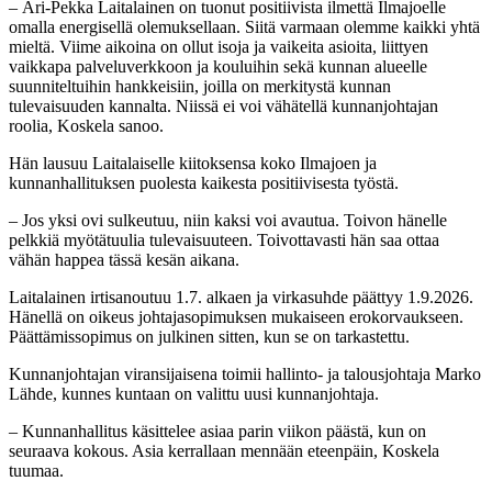
– Ari-Pekka Laitalainen on tuonut positiivista ilmettä Ilmajoelle
omalla energisellä olemuksellaan. Siitä varmaan olemme kaikki yhtä
mieltä. Viime aikoina on ollut isoja ja vaikeita asioita, liittyen
vaikkapa palveluverkkoon ja kouluihin sekä kunnan alueelle
suunniteltuihin hankkeisiin, joilla on merkitystä kunnan
tulevaisuuden kannalta. Niissä ei voi vähätellä kunnanjohtajan
roolia, Koskela sanoo.
Hän lausuu Laitalaiselle kiitoksensa koko Ilmajoen ja
kunnanhallituksen puolesta kaikesta positiivisesta työstä.
– Jos yksi ovi sulkeutuu, niin kaksi voi avautua. Toivon hänelle
pelkkiä myötätuulia tulevaisuuteen. Toivottavasti hän saa ottaa
vähän happea tässä kesän aikana.
Laitalainen irtisanoutuu 1.7. alkaen ja virkasuhde päättyy 1.9.2026.
Hänellä on oikeus johtajasopimuksen mukaiseen erokorvaukseen.
Päättämissopimus on julkinen sitten, kun se on tarkastettu.
Kunnanjohtajan viransijaisena toimii hallinto- ja talousjohtaja Marko
Lähde, kunnes kuntaan on valittu uusi kunnanjohtaja.
– Kunnanhallitus käsittelee asiaa parin viikon päästä, kun on
seuraava kokous. Asia kerrallaan mennään eteenpäin, Koskela
tuumaa.