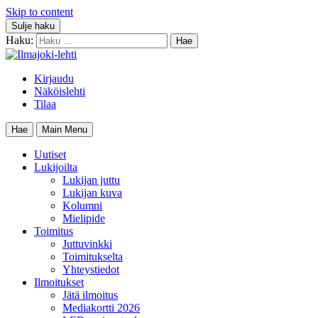
Skip to content
Sulje haku
Haku:
Kirjaudu
Näköislehti
Tilaa
Hae
Main Menu
Uutiset
Lukijoilta
Lukijan juttu
Lukijan kuva
Kolumni
Mielipide
Toimitus
Juttuvinkki
Toimitukselta
Yhteystiedot
Ilmoitukset
Jätä ilmoitus
Mediakortti 2026