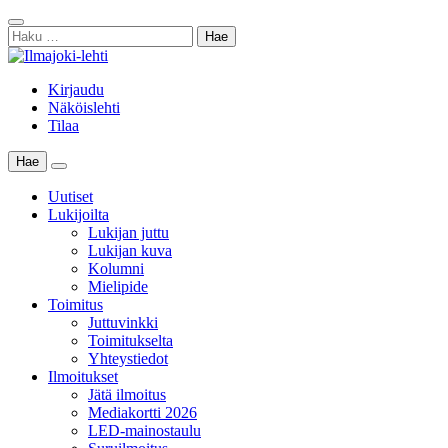
Skip
Sulje
to
Haku:
haku
content
Kirjaudu
Näköislehti
Tilaa
Hae
Main
Menu
Uutiset
Lukijoilta
Lukijan juttu
Lukijan kuva
Kolumni
Mielipide
Toimitus
Juttuvinkki
Toimitukselta
Yhteystiedot
Ilmoitukset
Jätä ilmoitus
Mediakortti 2026
LED-mainostaulu