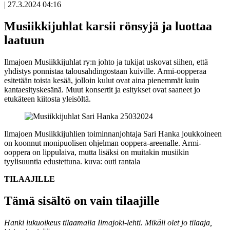
|
27.3.2024 04:16
Musiikkijuhlat karsii rönsyjä ja luottaa
laatuun
Ilmajoen Musiikkijuhlat ry:n johto ja tukijat uskovat siihen, että
yhdistys ponnistaa talousahdingostaan kuiville. Armi-oopperaa
esitetään toista kesää, jolloin kulut ovat aina pienemmät kuin
kantaesityskesänä. Muut konsertit ja esitykset ovat saaneet jo
etukäteen kiitosta yleisöltä.
Ilmajoen Musiikkijuhlien toiminnanjohtaja Sari Hanka joukkoineen
on koonnut monipuolisen ohjelman ooppera-areenalle. Armi-
ooppera on lippulaiva, mutta lisäksi on muitakin musiikin
tyylisuuntia edustettuna.
kuva: outi rantala
TILAAJILLE
Tämä sisältö on vain tilaajille
Hanki lukuoikeus tilaamalla Ilmajoki-lehti.
Mikäli olet jo tilaaja,