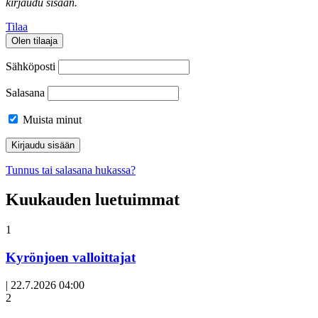
kirjaudu sisään.
Tilaa
Olen tilaaja
Sähköposti
Salasana
Muista minut
Tunnus tai salasana hukassa?
Kuukauden luetuimmat
1
Kyrönjoen valloittajat
|
22.7.2026 04:00
Avoin
2
artikkeli