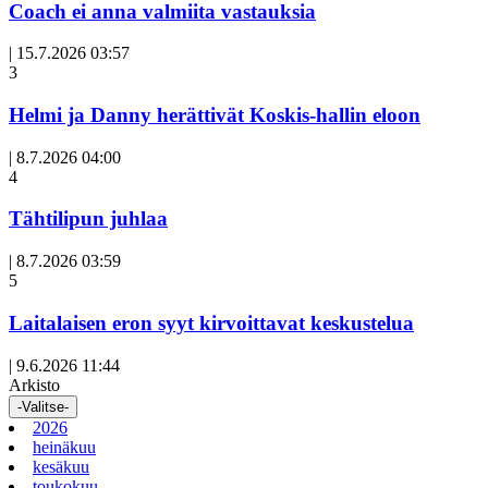
Coach ei anna valmiita vastauksia
|
15.7.2026 03:57
3
Helmi ja Danny herättivät Koskis-hallin eloon
|
8.7.2026 04:00
Avoin
4
artikkeli
Tähtilipun juhlaa
|
8.7.2026 03:59
Avoin
5
artikkeli
Laitalaisen eron syyt kirvoittavat keskustelua
|
9.6.2026 11:44
Arkisto
-Valitse-
2026
heinäkuu
kesäkuu
toukokuu