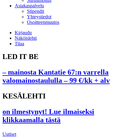
Suruilmoitus
Asiakaspalvelu
Stipendit
Yhteystiedot
Osoitteenmuutos
Kirjaudu
Näköislehti
Tilaa
LED IT BE
– mainosta Kantatie 67:n varrella
valomainostaululla – 99 €/kk + alv
KESÄLEHTI
on ilmestynyt! Lue ilmaiseksi
klikkaamalla tästä
Uutiset