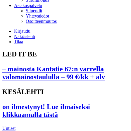
Suruilmoitus
Asiakaspalvelu
Stipendit
Yhteystiedot
Osoitteenmuutos
Kirjaudu
Näköislehti
Tilaa
LED IT BE
– mainosta Kantatie 67:n varrella
valomainostaululla – 99 €/kk + alv
KESÄLEHTI
on ilmestynyt! Lue ilmaiseksi
klikkaamalla tästä
Uutiset