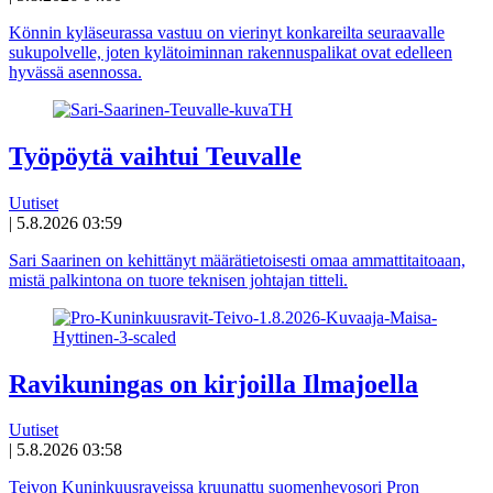
Könnin kyläseurassa vastuu on vierinyt konkareilta seuraavalle
sukupolvelle, joten kylätoiminnan rakennuspalikat ovat edelleen
hyvässä asennossa.
Työpöytä vaihtui Teuvalle
Uutiset
|
5.8.2026 03:59
Sari Saarinen on kehittänyt määrätietoisesti omaa ammattitaitoaan,
mistä palkintona on tuore teknisen johtajan titteli.
Ravikuningas on kirjoilla Ilmajoella
Uutiset
|
5.8.2026 03:58
Teivon Kuninkuusraveissa kruunattu suomenhevosori Pron