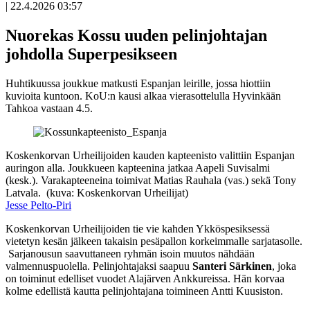
|
22.4.2026 03:57
Avoin
artikkeli
Nuorekas Kossu uuden pelinjohtajan
johdolla Superpesikseen
Huhtikuussa joukkue matkusti Espanjan leirille, jossa hiottiin
kuvioita kuntoon. KoU:n kausi alkaa vierasottelulla Hyvinkään
Tahkoa vastaan 4.5.
Koskenkorvan Urheilijoiden kauden kapteenisto valittiin Espanjan
auringon alla. Joukkueen kapteenina jatkaa Aapeli Suvisalmi
(kesk.). Varakapteeneina toimivat Matias Rauhala (vas.) sekä Tony
Latvala. (kuva: Koskenkorvan Urheilijat)
Jesse Pelto-Piri
Koskenkorvan Urheilijoiden tie vie kahden Ykköspesiksessä
vietetyn kesän jälkeen takaisin pesäpallon korkeimmalle sarjatasolle.
Sarjanousun saavuttaneen ryhmän isoin muutos nähdään
valmennuspuolella. Pelinjohtajaksi saapuu
Santeri Särkinen
, joka
on toiminut edelliset vuodet Alajärven Ankkureissa. Hän korvaa
kolme edellistä kautta pelinjohtajana toimineen Antti Kuusiston.