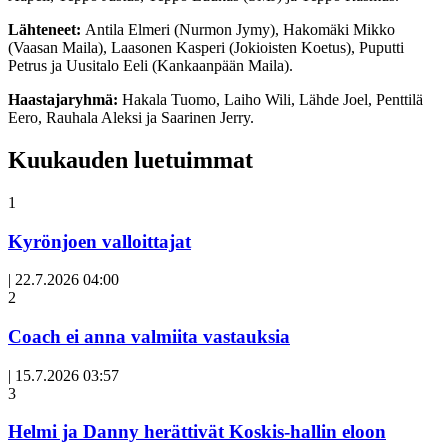
Lähteneet:
Antila Elmeri (Nurmon Jymy), Hakomäki Mikko
(Vaasan Maila), Laasonen Kasperi (Jokioisten Koetus), Puputti
Petrus ja Uusitalo Eeli (Kankaanpään Maila).
Haastajaryhmä:
Hakala Tuomo, Laiho Wili, Lähde Joel, Penttilä
Eero, Rauhala Aleksi ja Saarinen Jerry.
Kuukauden luetuimmat
1
Kyrönjoen valloittajat
|
22.7.2026 04:00
Avoin
2
artikkeli
Coach ei anna valmiita vastauksia
|
15.7.2026 03:57
3
Helmi ja Danny herättivät Koskis-hallin eloon