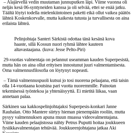
– Alajärvellä vedin muutaman junnuputken läpi. Viime vuonna oli
neljäs kesä 06-syntyneiden kanssa ja oli selvää, ettei se enää jatku.
Täältä löytyi todella mielenkiintoinen paketti eikä ollut vaikea päätös
lähteä Koskenkorvalle, mutta kaikesta tutusta ja turvallisesta on aina
erilaista lähteä.
Pelinjohtaja Santeri Särkistä odottaa tänä kesänä kova
haaste, sillä Kossun nuori ryhmä lähtee kauteen
altavastaajana. (kuva: Jesse Pelto-Piri)
29-vuotias valmentaja on pelannut useamman kauden Superpesistä,
mutta hän on aina ollut erityisen innostunut juuri valmentamisesta.
Oma valmennusfilosofia on löytynyt nopeasti.
– Tämä valmennuspuoli kutsui jo tosi nuorena pelaajana, että taisin
olla 14-vuotiaana koutsina pari vuotta nuoremmille. Painotan
tekemisessä työntekoa ja yhtenäisyyttä. Ei mietitä liikaa, vaan
annetaan palaa.
Särkinen saa kakkospelinjohtajaksi Superpesis-konkari Janne
Rauhalan. Otto Mantere siirtyy hieman pienempään rooliin, mutta
pysyy valmennuksen apuna muun muassa videovalmentajana.
Viime kauden pelaajistossa nähty Petrus Puputti hoitaa joukkueen
fysiikkavalmentajan tehtävää. Joukkueenjohtajana jatkaa Aki