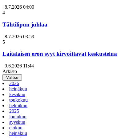
|
8.7.2026 04:00
Avoin
4
artikkeli
Tähtilipun juhlaa
|
8.7.2026 03:59
Avoin
5
artikkeli
Laitalaisen eron syyt kirvoittavat keskustelua
|
9.6.2026 11:44
Arkisto
-Valitse-
2026
heinäkuu
kesäkuu
toukokuu
helmikuu
2025
joulukuu
syyskuu
elokuu
heinäkuu