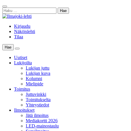
Skip
Sulje
to
Haku:
haku
content
Kirjaudu
Näköislehti
Tilaa
Hae
Main
Menu
Uutiset
Lukijoilta
Lukijan juttu
Lukijan kuva
Kolumni
Mielipide
Toimitus
Juttuvinkki
Toimitukselta
Yhteystiedot
Ilmoitukset
Jätä ilmoitus
Mediakortti 2026
LED-mainostaulu