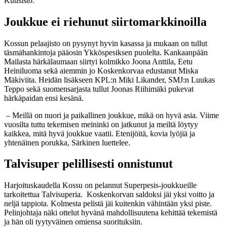
Kuusisto.
Joukkue ei riehunut siirtomarkkinoilla
Kossun pelaajisto on pysynyt hyvin kasassa ja mukaan on tullut
täsmähankintoja pääosin Ykköspesiksen puolelta. Kankaanpään
Mailasta härkälaumaan siirtyi kolmikko Joona Anttila, Eetu
Heiniluoma sekä aiemmin jo Koskenkorvaa edustanut Miska
Mäkiviita. Heidän lisäkseen KPL:n Miki Likander, SMJ:n Luukas
Teppo sekä suomensarjasta tullut Joonas Riihimäki pukevat
härkäpaidan ensi kesänä.
– Meillä on nuori ja paikallinen joukkue, mikä on hyvä asia. Viime
vuosilta tuttu tekemisen meininki on jatkunut ja meiltä löytyy
kaikkea, mitä hyvä joukkue vaatii. Etenijöitä, kovia lyöjiä ja
yhtenäinen porukka, Särkinen luettelee.
Talvisuper pelillisesti onnistunut
Harjoituskaudella Kossu on pelannut Superpesis-joukkueille
tarkoitettua Talvisuperia. Koskenkorvan saldoksi jäi yksi voitto ja
neljä tappiota. Kolmesta pelistä jäi kuitenkin vähintään yksi piste.
Pelinjohtaja näki ottelut hyvänä mahdollisuutena kehittää tekemistä
ja hän oli tyytyväinen omiensa suorituksiin.