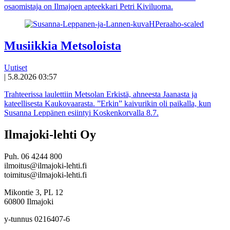
osaomistaja on Ilmajoen apteekkari Petri Kiviluoma.
Musiikkia Metsoloista
Uutiset
|
5.8.2026 03:57
Trahteerissa laulettiin Metsolan Erkistä, ahneesta Jaanasta ja
kateellisesta Kaukovaarasta. ”Erkin” kaivurikin oli paikalla, kun
Susanna Leppänen esiintyi Koskenkorvalla 8.7.
Ilmajoki-lehti Oy
Puh. 06 4244 800
ilmoitus@ilmajoki-lehti.fi
toimitus@ilmajoki-lehti.fi
Mikontie 3, PL 12
60800 Ilmajoki
y-tunnus 0216407-6