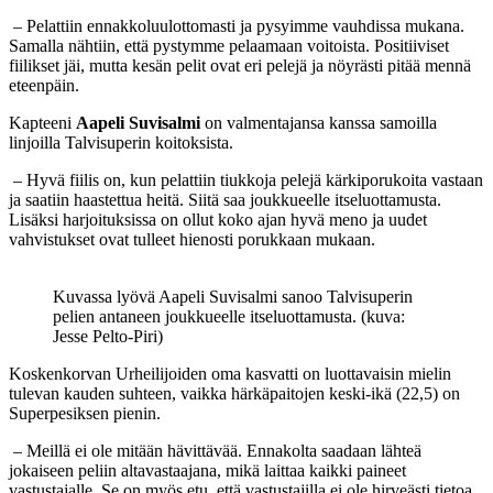
– Pelattiin ennakkoluulottomasti ja pysyimme vauhdissa mukana.
Samalla nähtiin, että pystymme pelaamaan voitoista. Positiiviset
fiilikset jäi, mutta kesän pelit ovat eri pelejä ja nöyrästi pitää mennä
eteenpäin.
Kapteeni
Aapeli Suvisalmi
on valmentajansa kanssa samoilla
linjoilla Talvisuperin koitoksista.
– Hyvä fiilis on, kun pelattiin tiukkoja pelejä kärkiporukoita vastaan
ja saatiin haastettua heitä. Siitä saa joukkueelle itseluottamusta.
Lisäksi harjoituksissa on ollut koko ajan hyvä meno ja uudet
vahvistukset ovat tulleet hienosti porukkaan mukaan.
Kuvassa lyövä Aapeli Suvisalmi sanoo Talvisuperin
pelien antaneen joukkueelle itseluottamusta. (kuva:
Jesse Pelto-Piri)
Koskenkorvan Urheilijoiden oma kasvatti on luottavaisin mielin
tulevan kauden suhteen, vaikka härkäpaitojen keski-ikä (22,5) on
Superpesiksen pienin.
– Meillä ei ole mitään hävittävää. Ennakolta saadaan lähteä
jokaiseen peliin altavastaajana, mikä laittaa kaikki paineet
vastustajalle. Se on myös etu, että vastustajilla ei ole hirveästi tietoa