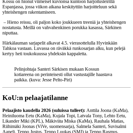
Kossu on hionut viimeiset kuvionsa kuntoon harjoitusleirillä
Espanjassa, jossa viikon aikana keskityttiin harjoitteluun sekä
yhteishengen rakentamiseen.
– Hieno reissu, oli paljon koko joukkueen treeniä ja yhteishengen
nostatusta. Meillä on vahvahenkinen porukka kasassa, Särkinen
niputtaa.
Härkälauman sarjapelit alkavat 4.5. vierasottelulla Hyvinkään
Tahkoa vastaan. Luvassa on räväkkä runkosarjan alku, kun pelejä
kertyy heti toukokuussa yhdeksän kappaletta.
Pelinjohtaja Santeri Särkisen mukaan Kossun
kotiareena on perinteisesti ollut vastustajille haastava
paikka. (kuva: Jesse Pelto-Piri)
KoU:n pelaajatilanne
Pelaajisto kaudella 2026 (suluissa tulleet):
Anttila Joona (KaMa),
Heiniluoma Eetu (KaMa), Kujala Topi, Latvala Tony, Lehto Eetu,
Likander Miki (KPL), Mäkiviita Miska (KaMa), Rauhala Matias,
Riihimäki Joonas (ViVe, suomensarja), Salmela Santeri, Suvisalmi
Aapeli, Teppo Justus, Teppo Luukas (SMJ) ja Teppo Rasmus.