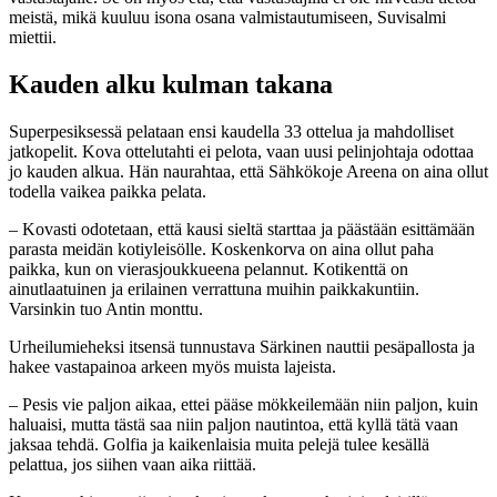
meistä, mikä kuuluu isona osana valmistautumiseen, Suvisalmi
miettii.
Kauden alku kulman takana
Superpesiksessä pelataan ensi kaudella 33 ottelua ja mahdolliset
jatkopelit. Kova ottelutahti ei pelota, vaan uusi pelinjohtaja odottaa
jo kauden alkua. Hän naurahtaa, että Sähkökoje Areena on aina ollut
todella vaikea paikka pelata.
– Kovasti odotetaan, että kausi sieltä starttaa ja päästään esittämään
parasta meidän kotiyleisölle. Koskenkorva on aina ollut paha
paikka, kun on vierasjoukkueena pelannut. Kotikenttä on
ainutlaatuinen ja erilainen verrattuna muihin paikkakuntiin.
Varsinkin tuo Antin monttu.
Urheilumieheksi itsensä tunnustava Särkinen nauttii pesäpallosta ja
hakee vastapainoa arkeen myös muista lajeista.
– Pesis vie paljon aikaa, ettei pääse mökkeilemään niin paljon, kuin
haluaisi, mutta tästä saa niin paljon nautintoa, että kyllä tätä vaan
jaksaa tehdä. Golfia ja kaikenlaisia muita pelejä tulee kesällä
pelattua, jos siihen vaan aika riittää.