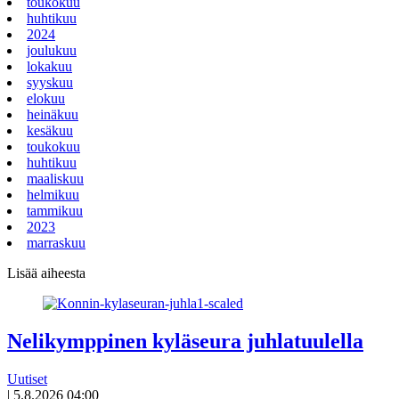
toukokuu
huhtikuu
2024
joulukuu
lokakuu
syyskuu
elokuu
heinäkuu
kesäkuu
toukokuu
huhtikuu
maaliskuu
helmikuu
tammikuu
2023
marraskuu
Lisää aiheesta
Nelikymppinen kyläseura juhlatuulella
Uutiset
|
5.8.2026 04:00