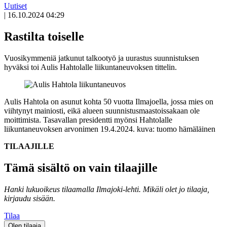
Uutiset
|
16.10.2024 04:29
Rastilta toiselle
Vuosikymmeniä jatkunut talkootyö ja uurastus suunnistuksen
hyväksi toi Aulis Hahtolalle liikuntaneuvoksen tittelin.
Aulis Hahtola on asunut kohta 50 vuotta Ilmajoella, jossa mies on
viihtynyt mainiosti, eikä alueen suunnistusmaastoissakaan ole
moittimista. Tasavallan presidentti myönsi Hahtolalle
liikuntaneuvoksen arvonimen 19.4.2024.
kuva: tuomo hämäläinen
TILAAJILLE
Tämä sisältö on vain tilaajille
Hanki lukuoikeus tilaamalla Ilmajoki-lehti.
Mikäli olet jo tilaaja,
kirjaudu sisään.
Tilaa
Olen tilaaja