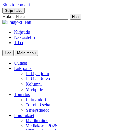
Skip to content
Sulje haku
Haku:
Kirjaudu
Näköislehti
Tilaa
Hae
Main Menu
Uutiset
Lukijoilta
Lukijan juttu
Lukijan kuva
Kolumni
Mielipide
Toimitus
Juttuvinkki
Toimitukselta
Yhteystiedot
Ilmoitukset
Jätä ilmoitus
Mediakortti 2026