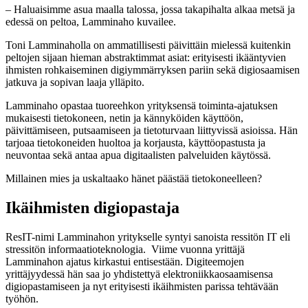
– Haluaisimme asua maalla talossa, jossa takapihalta alkaa metsä ja
edessä on peltoa, Lamminaho kuvailee.
Toni Lamminaholla on ammatillisesti päivittäin mielessä kuitenkin
peltojen sijaan hieman abstraktimmat asiat: erityisesti ikääntyvien
ihmisten rohkaiseminen digiymmärryksen pariin sekä digiosaamisen
jatkuva ja sopivan laaja ylläpito.
Lamminaho opastaa tuoreehkon yrityksensä toiminta-ajatuksen
mukaisesti tietokoneen, netin ja kännyköiden käyttöön,
päivittämiseen, putsaamiseen ja tietoturvaan liittyvissä asioissa. Hän
tarjoaa tietokoneiden huoltoa ja korjausta, käyttöopastusta ja
neuvontaa sekä antaa apua digitaalisten palveluiden käytössä.
Millainen mies ja uskaltaako hänet päästää tietokoneelleen?
Ikäihmisten digiopastaja
ResIT-nimi Lamminahon yritykselle syntyi sanoista ressitön IT eli
stressitön informaatioteknologia. Viime vuonna yrittäjä
Lamminahon ajatus kirkastui entisestään. Digiteemojen
yrittäjyydessä hän saa jo yhdistettyä elektroniikkaosaamisensa
digiopastamiseen ja nyt erityisesti ikäihmisten parissa tehtävään
työhön.