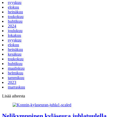
syyskuu
elokuu
heinäkuu
toukokuu
huhtikuu
2024
joulukuu
lokakuu
syyskuu
elokuu
heinäkuu
kesäkuu
toukokuu
huhtikuu
maaliskuu
helmikuu
tammikuu
2023
marraskuu
Lisää aiheesta
Nelikymppinen kyläseura juhlatuulella