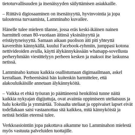
tietoturvallisuuden ja itsenäisyyden säilyttämisen asiakkaille.
– Riittävä digiosaaminen on itsenäisyyttä, hyvinvointia ja jopa
taloutensa turvaamista, Lamminaho kuvailee.
Hänelle tulee mieleen tilanne, jossa eräs keski-ikäinen nainen
harmitteli oman 80-vuotiaan äitinsä yksinäisyyttä ja
eristäytyneisyyttä. Samaan aikaan puolison äiti piti yhteyttä
kavereihin kännykällä, kuului Facebook-ryhmiin, jumppasi kotona
nettivideoiden avulla, käytti älykännykässään whatsapp-sovellusta
perheryhmään viestittelyyn perheen kesken ja maksoi itse laskunsa
netissä.
Lamminaho kutsuu kaikkia osallistumaan digimaailmaan, askel
kerrallaan. Perheenisänä hän kuitenkin harmittelee, että
alakouluikäisille annetaan älykännyköitä.
– Vaikka et ehkä työuran jo päättäneenä henkilönä tunne näitä
kaikkia nykyajan digijuttuja, ovat avaimia oppimiseen uteliaisuus ja
halu kokeilla ja ymmärtää. Toisaalta uteliaat ja oppivaiset lapset eivät
todellakaan saisi vastaanottaa sitä kaikkea, mitä kännyköistä ja
netistä heidän eteensä tulee.
Verkkoasiointiin jopa pakottava aikamme tuo Lamminahon mielestä
myös vastuuta palveluiden tuottajille.