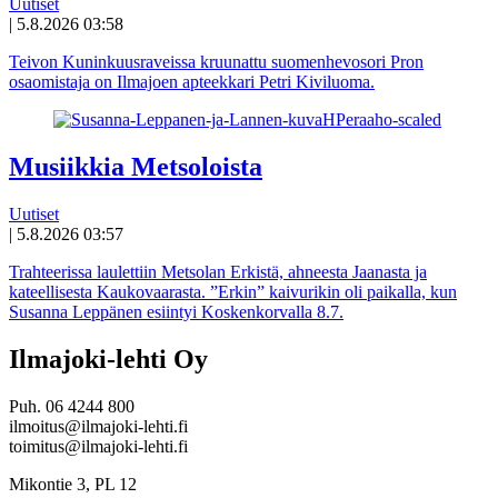
Uutiset
|
5.8.2026 03:58
Teivon Kuninkuusraveissa kruunattu suomenhevosori Pron
osaomistaja on Ilmajoen apteekkari Petri Kiviluoma.
Musiikkia Metsoloista
Uutiset
|
5.8.2026 03:57
Trahteerissa laulettiin Metsolan Erkistä, ahneesta Jaanasta ja
kateellisesta Kaukovaarasta. ”Erkin” kaivurikin oli paikalla, kun
Susanna Leppänen esiintyi Koskenkorvalla 8.7.
Ilmajoki-lehti Oy
Puh. 06 4244 800
ilmoitus@ilmajoki-lehti.fi
toimitus@ilmajoki-lehti.fi
Mikontie 3, PL 12