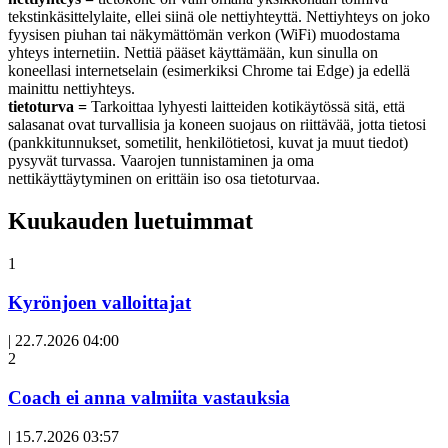
tekstinkäsittelylaite, ellei siinä ole nettiyhteyttä. Nettiyhteys on joko
fyysisen piuhan tai näkymättömän verkon (WiFi) muodostama
yhteys internetiin. Nettiä pääset käyttämään, kun sinulla on
koneellasi internetselain (esimerkiksi Chrome tai Edge) ja edellä
mainittu nettiyhteys.
tietoturva =
Tarkoittaa lyhyesti laitteiden kotikäytössä sitä, että
salasanat ovat turvallisia ja koneen suojaus on riittävää, jotta tietosi
(pankkitunnukset, sometilit, henkilötietosi, kuvat ja muut tiedot)
pysyvät turvassa. Vaarojen tunnistaminen ja oma
nettikäyttäytyminen on erittäin iso osa tietoturvaa.
Kuukauden luetuimmat
1
Kyrönjoen valloittajat
|
22.7.2026 04:00
Avoin
2
artikkeli
Coach ei anna valmiita vastauksia
|
15.7.2026 03:57