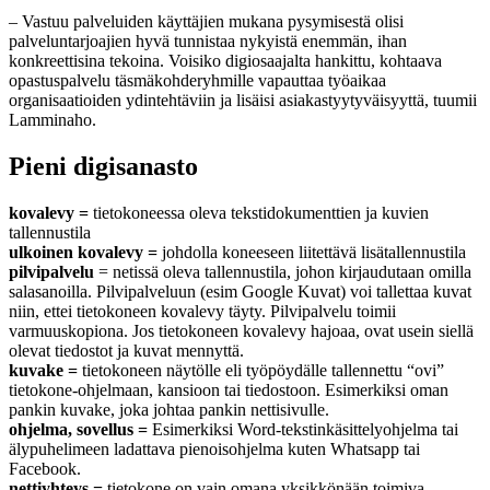
– Vastuu palveluiden käyttäjien mukana pysymisestä olisi
palveluntarjoajien hyvä tunnistaa nykyistä enemmän, ihan
konkreettisina tekoina. Voisiko digiosaajalta hankittu, kohtaava
opastuspalvelu täsmäkohderyhmille vapauttaa työaikaa
organisaatioiden ydintehtäviin ja lisäisi asiakastyytyväisyyttä, tuumii
Lamminaho.
Pieni digisanasto
kovalevy =
tietokoneessa oleva tekstidokumenttien ja kuvien
tallennustila
ulkoinen kovalevy =
johdolla koneeseen liitettävä lisätallennustila
pilvipalvelu
= netissä oleva tallennustila, johon kirjaudutaan omilla
salasanoilla. Pilvipalveluun (esim Google Kuvat) voi tallettaa kuvat
niin, ettei tietokoneen kovalevy täyty. Pilvipalvelu toimii
varmuuskopiona. Jos tietokoneen kovalevy hajoaa, ovat usein siellä
olevat tiedostot ja kuvat mennyttä.
kuvake =
tietokoneen näytölle eli työpöydälle tallennettu “ovi”
tietokone-ohjelmaan, kansioon tai tiedostoon. Esimerkiksi oman
pankin kuvake, joka johtaa pankin nettisivulle.
ohjelma, sovellus =
Esimerkiksi Word-tekstinkäsittelyohjelma tai
älypuhelimeen ladattava pienoisohjelma kuten Whatsapp tai
Facebook.
nettiyhteys =
tietokone on vain omana yksikkönään toimiva