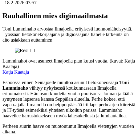
|
18.2.2026 03:57
Avoin
artikkeli
Rauhallinen mies digimaailmasta
Toni Lamminaho arvostaa Ilmajoella erityisesti luonnonläheisyyttä.
Työssään tietokonekorjaajana ja digiosaajana hänelle tärkeintä on
aito asiakkaan auttaminen.
Lamminahot ovat asuneet Ilmajoella pian kuusi vuotta. (kuvat: Katja
Kaataja)
Katja Kaataja
Espoossa ennen Seinäjoelle muuttoa asunut tietokoneosaaja
Toni
Lamminaho
viihtyy nykyisessä kotikunnassaan Ilmajoella
erinomaisesti. Hän asuu kuudetta vuotta puolisonsa Jonnan ja täällä
syntyneen lapsensa kanssa Seppälän alueella. Perhe kokee, että
vapaa-ajalla Ilmajoella on helppo päästää irti lapsiperhearjen kiireistä
ja IT-työstä esimerkiksi yhteisen ulkoilun parissa. Lamminaho
haaveilee harrastuksekseen myös laitesukellusta ja lumilautailua.
Perheen suurin haave on muotoutunut Ilmajoella vietettyjen vuosien
aikana.