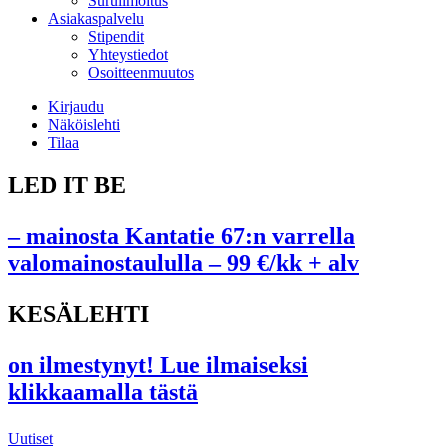
Suruilmoitus
Asiakaspalvelu
Stipendit
Yhteystiedot
Osoitteenmuutos
Kirjaudu
Näköislehti
Tilaa
LED IT BE
– mainosta Kantatie 67:n varrella
valomainostaululla – 99 €/kk + alv
KESÄLEHTI
on ilmestynyt! Lue ilmaiseksi
klikkaamalla tästä
Uutiset