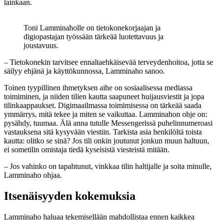
lainkaan.
Toni Lamminaholle on tietokonekorjaajan ja
digiopastajan työssään tärkeää luotettavuus ja
joustavuus.
– Tietokonekin tarvitsee ennaltaehkäisevää terveydenhoitoa, jotta se
säilyy ehjänä ja käyttökunnossa, Lamminaho sanoo.
Toinen tyypillinen ihmetyksen aihe on sosiaalisessa mediassa
toimiminen, ja niiden tilien kautta saapuneet huijausviestit ja jopa
tilinkaappaukset. Digimaailmassa toimimisessa on tärkeää saada
ymmärrys, mitä tekee ja miten se vaikuttaa. Lamminahon ohje on:
pysähdy, tuumaa. Älä anna tutulle Messengerissä puhelinnumeroasi
vastauksena sitä kysyvään viestiin. Tarkista asia henkilöltä toista
kautta: olitko se sinä? Jos tili onkin joutunut jonkun muun haltuun,
ei sometilin omistaja tiedä kyseisistä viesteistä mitään.
– Jos vahinko on tapahtunut, vinkkaa tilin haltijalle ja soita minulle,
Lamminaho ohjaa.
Itsenäisyyden kokemuksia
Lamminaho haluaa tekemisellään mahdollistaa ennen kaikkea