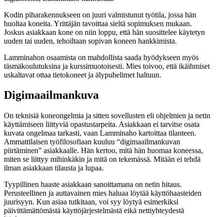
Kodin piharakennukseen on juuri valmistunut työtila, jossa hän
huoltaa koneita. Yrittäjän tavoittaa sieltä sopimuksen mukaan.
Joskus asiakkaan kone on niin loppu, että hän suosittelee käytetyn
uuden tai uuden, tehoiltaan sopivan koneen hankkimista.
Lamminahon osaamista on mahdollista saada hyödykseen myös
täsmäkoulutuksina ja kurssimuotoisesti. Mies toivoo, että ikäihmiset
uskaltavat ottaa tietokoneet ja älypuhelimet haltuun.
Digimaailmankuva
On teknisiä koneongelmia ja sitten sovellusten eli ohjelmien ja netin
käyttämiseen liittyviä opastustarpeita. Asiakkaan ei tarvitse osata
kuvata ongelmaa tarkasti, vaan Lamminaho kartoittaa tilanteen.
Ammattilaisen työfilosofiaan kuuluu “digimaailmankuvan
piirtäminen” asiakkaalle. Hän kertoo, mitä hän huomaa koneessa,
miten se liittyy mihinkäkin ja mitä on tekemässä. Mitään ei tehdä
ilman asiakkaan tilausta ja lupaa.
Tyypillinen haaste asiakkaan sanoittamana on netin hitaus.
Perusteellinen ja auttavainen mies haluaa löytää käyttöhaasteiden
juurisyyn. Kun asiaa tutkitaan, voi syy löytyä esimerkiksi
päivittämättömästä käyttöjärjestelmästä eikä nettiyhteydestä