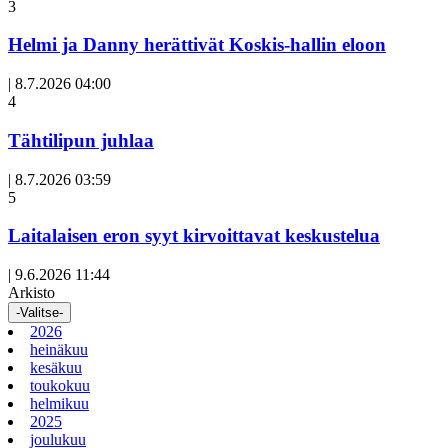
3
Helmi ja Danny herättivät Koskis-hallin eloon
|
8.7.2026 04:00
Avoin
4
artikkeli
Tähtilipun juhlaa
|
8.7.2026 03:59
Avoin
5
artikkeli
Laitalaisen eron syyt kirvoittavat keskustelua
|
9.6.2026 11:44
Arkisto
-Valitse-
2026
heinäkuu
kesäkuu
toukokuu
helmikuu
2025
joulukuu