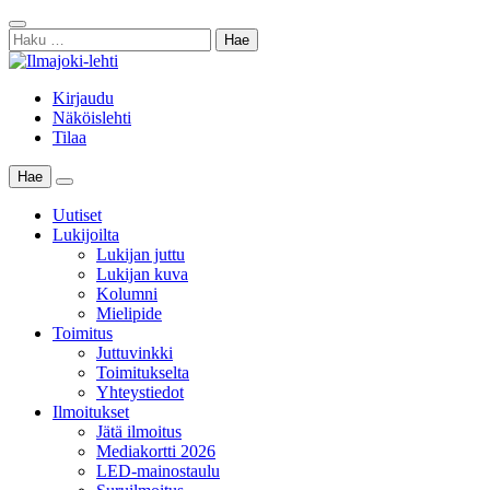
Skip
Sulje
to
Haku:
haku
content
Kirjaudu
Näköislehti
Tilaa
Hae
Main
Menu
Uutiset
Lukijoilta
Lukijan juttu
Lukijan kuva
Kolumni
Mielipide
Toimitus
Juttuvinkki
Toimitukselta
Yhteystiedot
Ilmoitukset
Jätä ilmoitus
Mediakortti 2026
LED-mainostaulu