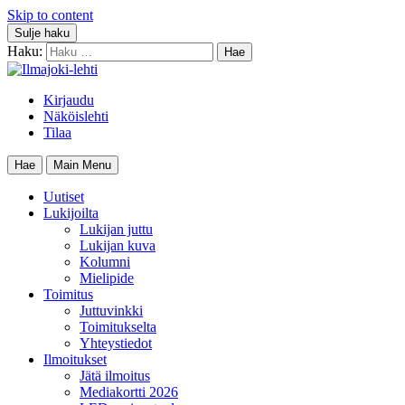
Skip to content
Sulje haku
Haku:
Kirjaudu
Näköislehti
Tilaa
Hae
Main Menu
Uutiset
Lukijoilta
Lukijan juttu
Lukijan kuva
Kolumni
Mielipide
Toimitus
Juttuvinkki
Toimitukselta
Yhteystiedot
Ilmoitukset
Jätä ilmoitus
Mediakortti 2026