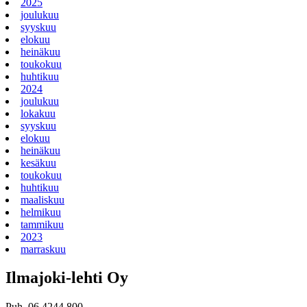
2025
joulukuu
syyskuu
elokuu
heinäkuu
toukokuu
huhtikuu
2024
joulukuu
lokakuu
syyskuu
elokuu
heinäkuu
kesäkuu
toukokuu
huhtikuu
maaliskuu
helmikuu
tammikuu
2023
marraskuu
Ilmajoki-lehti Oy
Puh. 06 4244 800