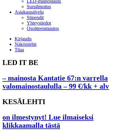
LED-mainostaulu
Suruilmoitus
Asiakaspalvelu
Stipendit
Yhteystiedot
Osoitteenmuutos
Kirjaudu
Näköislehti
Tilaa
LED IT BE
– mainosta Kantatie 67:n varrella
valomainostaululla – 99 €/kk + alv
KESÄLEHTI
on ilmestynyt! Lue ilmaiseksi
klikkaamalla tästä