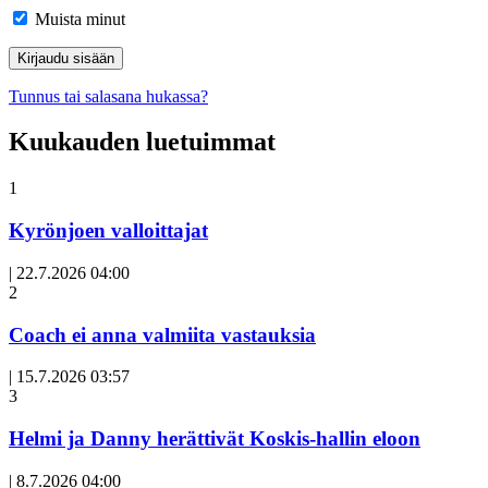
Muista minut
Tunnus tai salasana hukassa?
Kuukauden luetuimmat
1
Kyrönjoen valloittajat
|
22.7.2026 04:00
Avoin
2
artikkeli
Coach ei anna valmiita vastauksia
|
15.7.2026 03:57
3
Helmi ja Danny herättivät Koskis-hallin eloon
|
8.7.2026 04:00