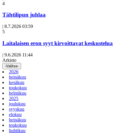
Avoin
4
artikkeli
Tähtilipun juhlaa
|
8.7.2026 03:59
Avoin
5
artikkeli
Laitalaisen eron syyt kirvoittavat keskustelua
|
9.6.2026 11:44
Arkisto
-Valitse-
2026
heinäkuu
kesäkuu
toukokuu
helmikuu
2025
joulukuu
syyskuu
elokuu
heinäkuu
toukokuu
huhtikuu