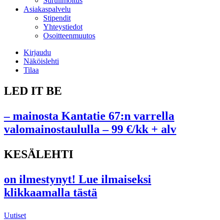
Suruilmoitus
Asiakaspalvelu
Stipendit
Yhteystiedot
Osoitteenmuutos
Kirjaudu
Näköislehti
Tilaa
LED IT BE
– mainosta Kantatie 67:n varrella
valomainostaululla – 99 €/kk + alv
KESÄLEHTI
on ilmestynyt! Lue ilmaiseksi
klikkaamalla tästä
Uutiset