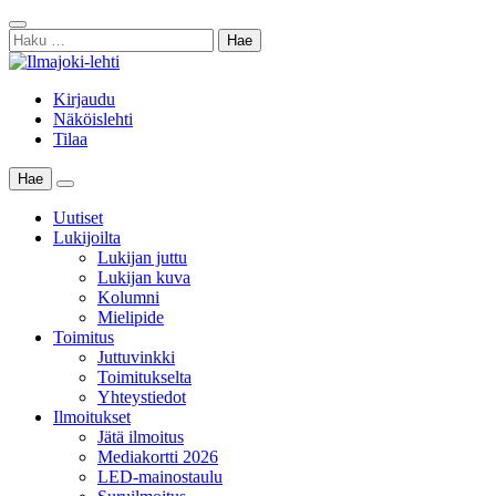
Skip
Sulje
to
Haku:
haku
content
Kirjaudu
Näköislehti
Tilaa
Hae
Main
Menu
Uutiset
Lukijoilta
Lukijan juttu
Lukijan kuva
Kolumni
Mielipide
Toimitus
Juttuvinkki
Toimitukselta
Yhteystiedot
Ilmoitukset
Jätä ilmoitus
Mediakortti 2026
LED-mainostaulu