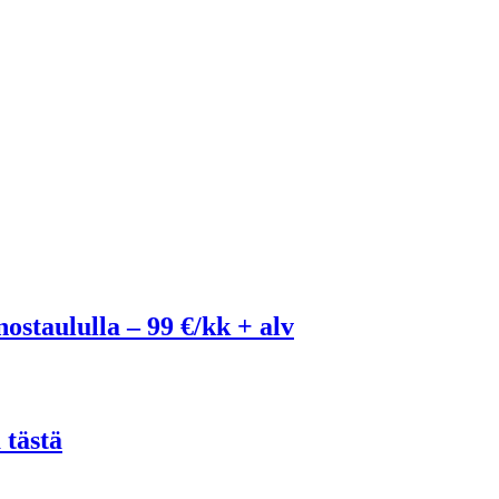
ostaululla – 99 €/kk + alv
 tästä