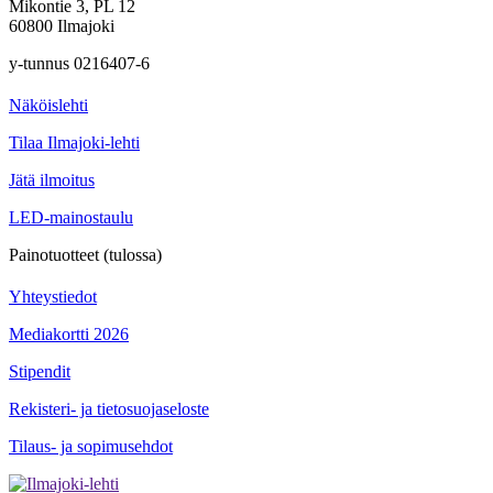
Mikontie 3, PL 12
60800 Ilmajoki
y-tunnus 0216407-6
Näköislehti
Tilaa Ilmajoki-lehti
Jätä ilmoitus
LED-mainostaulu
Painotuotteet (tulossa)
Yhteystiedot
Mediakortti 2026
Stipendit
Rekisteri- ja tietosuojaseloste
Tilaus- ja sopimusehdot