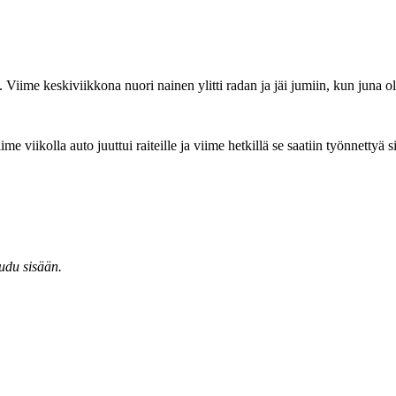
n. Viime keskiviikkona nuori nainen ylitti radan ja jäi jumiin, kun juna o
ime viikolla auto juuttui raiteille ja viime hetkillä se saatiin työnnettyä
audu sisään.