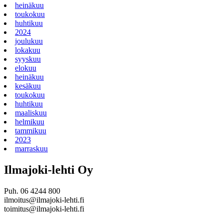
heinäkuu
toukokuu
huhtikuu
2024
joulukuu
lokakuu
syyskuu
elokuu
heinäkuu
kesäkuu
toukokuu
huhtikuu
maaliskuu
helmikuu
tammikuu
2023
marraskuu
Ilmajoki-lehti Oy
Puh. 06 4244 800
ilmoitus@ilmajoki-lehti.fi
toimitus@ilmajoki-lehti.fi