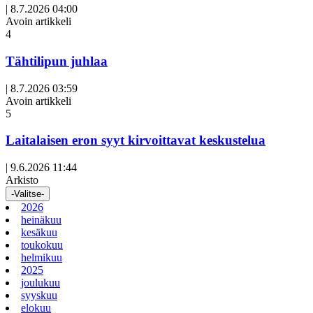
|
8.7.2026 04:00
Avoin artikkeli
4
Tähtilipun juhlaa
|
8.7.2026 03:59
Avoin artikkeli
5
Laitalaisen eron syyt kirvoittavat keskustelua
|
9.6.2026 11:44
Arkisto
-Valitse-
2026
heinäkuu
kesäkuu
toukokuu
helmikuu
2025
joulukuu
syyskuu
elokuu