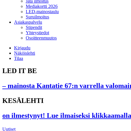
Jätä ilmoitus
Mediakortti 2026
LED-mainostaulu
Suruilmoitus
Asiakaspalvelu
Stipendit
Yhteystiedot
Osoitteenmuutos
Kirjaudu
Näköislehti
Tilaa
LED IT BE
– mainosta Kantatie 67:n varrella valomain
KESÄLEHTI
on ilmestynyt! Lue ilmaiseksi klikkaamalla
Uutiset