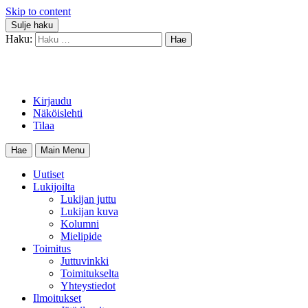
Skip to content
Sulje haku
Haku:
Kirjaudu
Näköislehti
Tilaa
Hae
Main Menu
Uutiset
Lukijoilta
Lukijan juttu
Lukijan kuva
Kolumni
Mielipide
Toimitus
Juttuvinkki
Toimitukselta
Yhteystiedot
Ilmoitukset