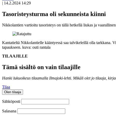
|
14.2.2024 14:29
Tasoristeysturma oli sekunneista kiinni
Nikkolantien vartioitu tasoristeys on tällä hetkellä liukas ja vaaralline
Kantatieltä Nikkolantielle kääntyessä saa talvikeleillä olla tarkkana. Vi
tapaukseen.
kuva: outi rantala
TILAAJILLE
Tämä sisältö on vain tilaajille
Hanki lukuoikeus tilaamalla Ilmajoki-lehti.
Mikäli olet jo tilaaja, kirj
Tilaa
Olen tilaaja
Sähköposti
Salasana