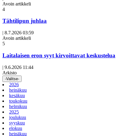
Avoin artikkeli
4
Tähtilipun juhlaa
|
8.7.2026 03:59
Avoin artikkeli
5
Laitalaisen eron syyt kirvoittavat keskustelua
|
9.6.2026 11:44
Arkisto
-Valitse-
2026
heinäkuu
kesäkuu
toukokuu
helmikuu
2025
joulukuu
syyskuu
elokuu
heinäkuu