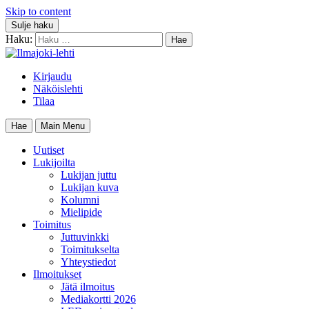
Skip to content
Sulje haku
Haku:
Kirjaudu
Näköislehti
Tilaa
Hae
Main Menu
Uutiset
Lukijoilta
Lukijan juttu
Lukijan kuva
Kolumni
Mielipide
Toimitus
Juttuvinkki
Toimitukselta
Yhteystiedot
Ilmoitukset
Jätä ilmoitus
Mediakortti 2026