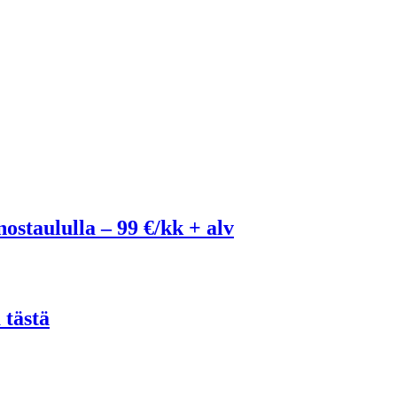
ostaululla – 99 €/kk + alv
 tästä