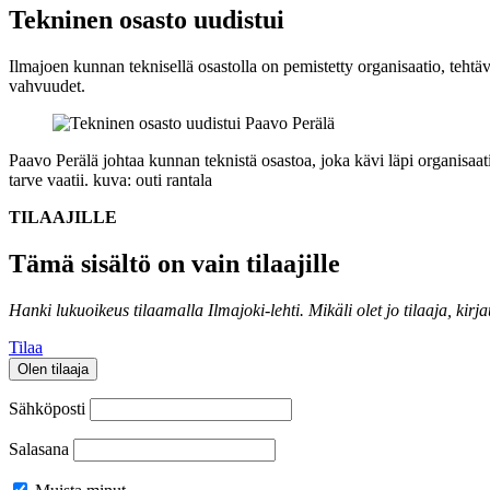
Tekninen osasto uudistui
Ilmajoen kunnan teknisellä osastolla on pemistetty organisaatio, teh
vahvuudet.
Paavo Perälä johtaa kunnan teknistä osastoa, joka kävi läpi organisaati
tarve vaatii.
kuva: outi rantala
TILAAJILLE
Tämä sisältö on vain tilaajille
Hanki lukuoikeus tilaamalla Ilmajoki-lehti.
Mikäli olet jo tilaaja, kirj
Tilaa
Olen tilaaja
Sähköposti
Salasana