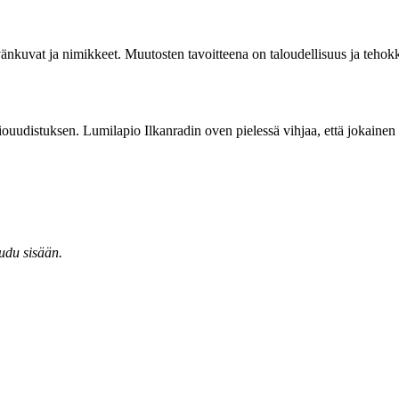
tävänkuvat ja nimikkeet. Muutosten tavoitteena on taloudellisuus ja teh
ouudistuksen. Lumilapio Ilkanradin oven pielessä vihjaa, että jokainen t
audu sisään.