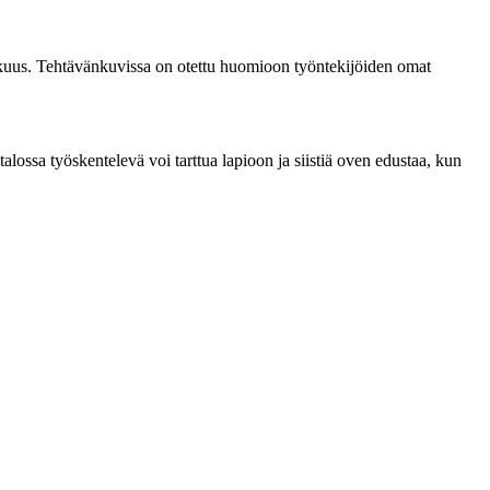
okkuus. Tehtävänkuvissa on otettu huomioon työntekijöiden omat
alossa työskentelevä voi tarttua lapioon ja siistiä oven edustaa, kun