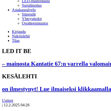
LED-mainostaulu
Suruilmoitus
Asiakaspalvelu
Stipendit
Yhteystiedot
Osoitteenmuutos
Kirjaudu
Näköislehti
Tilaa
LED IT BE
– mainosta Kantatie 67:n varrella valomain
KESÄLEHTI
on ilmestynyt! Lue ilmaiseksi klikkaamalla
Uutiset
|
12.2.2025 04:26