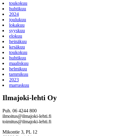
toukokuu
huhtikuu
2024
joulukuu
lokakuu
syyskuu
elokuu
heinäkuu
kesäkuu
toukokuu
huhtikuu
maaliskuu
helmikuu
tammikuu
2023
marraskuu
Ilmajoki-lehti Oy
Puh. 06 4244 800
ilmoitus@ilmajoki-lehti.fi
toimitus@ilmajoki-lehti.fi
Mikontie 3, PL 12