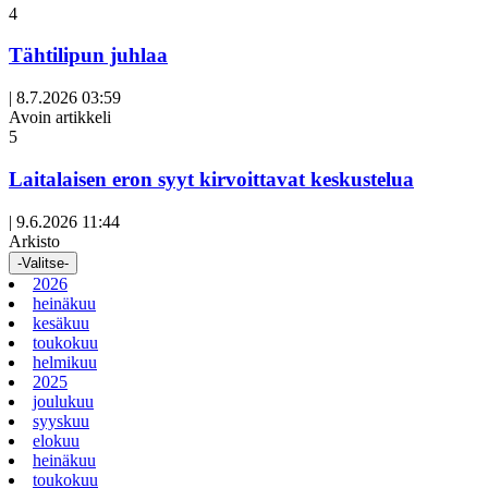
4
Tähtilipun juhlaa
|
8.7.2026 03:59
Avoin artikkeli
5
Laitalaisen eron syyt kirvoittavat keskustelua
|
9.6.2026 11:44
Arkisto
-Valitse-
2026
heinäkuu
kesäkuu
toukokuu
helmikuu
2025
joulukuu
syyskuu
elokuu
heinäkuu
toukokuu