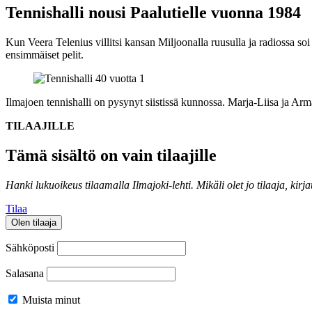
Tennishalli nousi Paalutielle vuonna 1984
Kun Veera Telenius villitsi kansan Miljoonalla ruusulla ja radiossa so
ensimmäiset pelit.
Ilmajoen tennishalli on pysynyt siistissä kunnossa. Marja-Liisa ja Arm
TILAAJILLE
Tämä sisältö on vain tilaajille
Hanki lukuoikeus tilaamalla Ilmajoki-lehti.
Mikäli olet jo tilaaja, kirj
Tilaa
Olen tilaaja
Sähköposti
Salasana
Muista minut