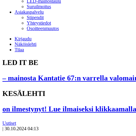
LED-mainostaulu
Suruilmoitus
Asiakaspalvelu
Stipendit
Yhteystiedot
Osoitteenmuutos
Kirjaudu
Näköislehti
Tilaa
LED IT BE
– mainosta Kantatie 67:n varrella valomain
KESÄLEHTI
on ilmestynyt! Lue ilmaiseksi klikkaamalla
Uutiset
|
30.10.2024 04:13