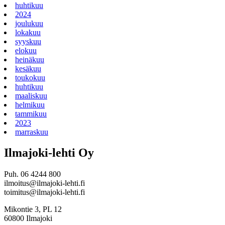
huhtikuu
2024
joulukuu
lokakuu
syyskuu
elokuu
heinäkuu
kesäkuu
toukokuu
huhtikuu
maaliskuu
helmikuu
tammikuu
2023
marraskuu
Ilmajoki-lehti Oy
Puh. 06 4244 800
ilmoitus@ilmajoki-lehti.fi
toimitus@ilmajoki-lehti.fi
Mikontie 3, PL 12
60800 Ilmajoki