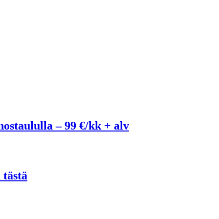
ostaululla – 99 €/kk + alv
 tästä