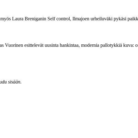
i myös Laura Breniganin Self control, Ilmajoen urheiluväki pykäsi paikka
as Vuorinen esittelevät uusinta hankintaa, modernia pallotykkiä
kuva: o
audu sisään.