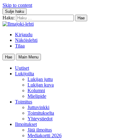
Skip to content
Sulje haku
Haku:
Kirjaudu
Näköislehti
Tilaa
Hae
Main Menu
Uutiset
Lukijoilta
Lukijan juttu
Lukijan kuva
Kolumni
Mielipide
Toimitus
Juttuvinkki
Toimitukselta
Yhteystiedot
Ilmoitukset
Jätä ilmoitus
Mediakortti 2026