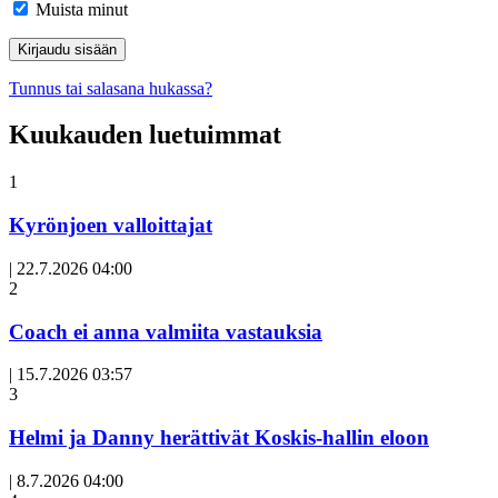
Muista minut
Tunnus tai salasana hukassa?
Kuukauden luetuimmat
1
Kyrönjoen valloittajat
|
22.7.2026 04:00
Avoin
2
artikkeli
Coach ei anna valmiita vastauksia
|
15.7.2026 03:57
3
Helmi ja Danny herättivät Koskis-hallin eloon
|
8.7.2026 04:00