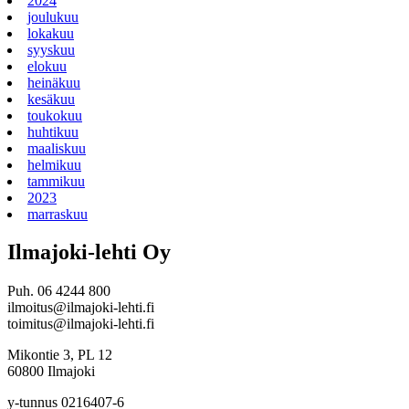
2024
joulukuu
lokakuu
syyskuu
elokuu
heinäkuu
kesäkuu
toukokuu
huhtikuu
maaliskuu
helmikuu
tammikuu
2023
marraskuu
Ilmajoki-lehti Oy
Puh. 06 4244 800
ilmoitus@ilmajoki-lehti.fi
toimitus@ilmajoki-lehti.fi
Mikontie 3, PL 12
60800 Ilmajoki
y-tunnus 0216407-6