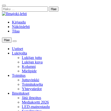
Skip
Sulje
to
Haku:
haku
content
Kirjaudu
Näköislehti
Tilaa
Hae
Main
Menu
Uutiset
Lukijoilta
Lukijan juttu
Lukijan kuva
Kolumni
Mielipide
Toimitus
Juttuvinkki
Toimitukselta
Yhteystiedot
Ilmoitukset
Jätä ilmoitus
Mediakortti 2026
LED-mainostaulu