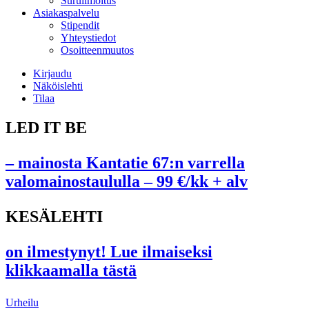
Suruilmoitus
Asiakaspalvelu
Stipendit
Yhteystiedot
Osoitteenmuutos
Kirjaudu
Näköislehti
Tilaa
LED IT BE
– mainosta Kantatie 67:n varrella
valomainostaululla – 99 €/kk + alv
KESÄLEHTI
on ilmestynyt! Lue ilmaiseksi
klikkaamalla tästä
Urheilu