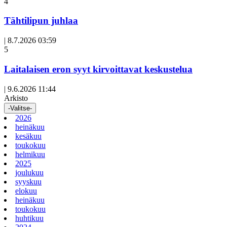
Avoin
4
artikkeli
Tähtilipun juhlaa
|
8.7.2026 03:59
Avoin
5
artikkeli
Laitalaisen eron syyt kirvoittavat keskustelua
|
9.6.2026 11:44
Arkisto
-Valitse-
2026
heinäkuu
kesäkuu
toukokuu
helmikuu
2025
joulukuu
syyskuu
elokuu
heinäkuu
toukokuu
huhtikuu