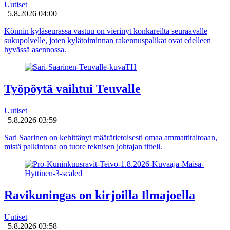
Uutiset
|
5.8.2026 04:00
Könnin kyläseurassa vastuu on vierinyt konkareilta seuraavalle
sukupolvelle, joten kylätoiminnan rakennuspalikat ovat edelleen
hyvässä asennossa.
Työpöytä vaihtui Teuvalle
Uutiset
|
5.8.2026 03:59
Sari Saarinen on kehittänyt määrätietoisesti omaa ammattitaitoaan,
mistä palkintona on tuore teknisen johtajan titteli.
Ravikuningas on kirjoilla Ilmajoella
Uutiset
|
5.8.2026 03:58