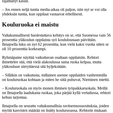
räjähtänyt käsiin.
– Jos ennen neljä tuntia media-aikaa oli paljon, niin nyt se voi olla
yhdeksän tuntia, kun oppilaat vastaavat rehellisesti.
Kouluruoka ei maistu
Valtakunnallisesti huolestuttava kehitys on se, että Suomessa vain 56
prosenttia yläkoulun oppilaista syö koululounaan päivittäin.
Ilmajoella luku on nyt 62 prosenttia, kun vielä kaksi vuotta sitten se
oli 10 prosenttia korkeampi.
Ryhmäpaine näyttää vaikuttavan osaltaan oppilaisiin. Rehtori
ihmettelee sitä, että vielä alakoulussa sama ruoka kelpaa, mutta
yläkouluun siirryttäessä sitä hyljeksitään.
– Silläkin on vaikutusta, millainen asenne oppilaiden vanhemmilla
on kouluruokaa kohtaan ja miten he siitä puhuvat, Nieminen miettii.
– Kouluruokala on myös monen ihmisen työpaikkaruokala. Meillä
on Ilmajoella laadukasta ruokaa, joka pärjää kyllä vertailussa, rehtori
kehuu tarjontaa.
Ilmajoella on seurattu valtakunnallisia ravitsemussuosituksia, joiden
myötä kasvisten määrää on lisätty kouluruoassa. Rehtorin mukaan