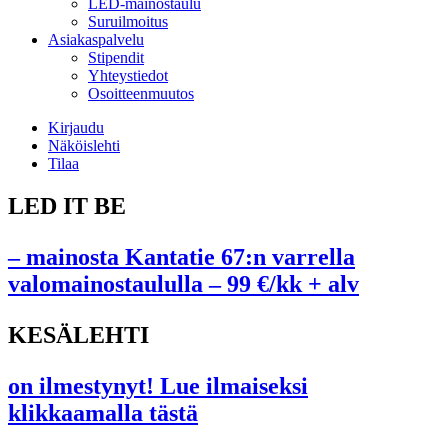
LED-mainostaulu
Suruilmoitus
Asiakaspalvelu
Stipendit
Yhteystiedot
Osoitteenmuutos
Kirjaudu
Näköislehti
Tilaa
LED IT BE
– mainosta Kantatie 67:n varrella
valomainostaululla – 99 €/kk + alv
KESÄLEHTI
on ilmestynyt! Lue ilmaiseksi
klikkaamalla tästä