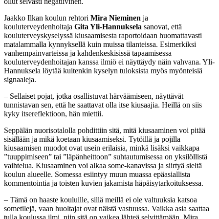
ollut selvästi negatiivinen.
Jaakko Ilkan koulun rehtori
Mira Nieminen
ja
kouluterveydenhoitaja
Gita Yli-Hannuksela
sanovat, että
kouluterveyskyselyssä kiusaamisesta raportoidaan huomattavasti
matalammalla kynnyksellä kuin muissa tilanteissa. Esimerkiksi
vanhempainvarteissa ja kahdenkeskisissä tapaamisessa
kouluterveydenhoitajan kanssa ilmiö ei näyttäydy näin vahvana. Yli-
Hannuksela löytää kuitenkin kyselyn tuloksista myös myönteisiä
signaaleja.
– Sellaiset pojat, jotka osallistuvat härväämiseen, näyttävät
tunnistavan sen, että he saattavat olla itse kiusaajia. Heillä on siis
kyky itsereflektioon, hän miettii.
Seppälän nuorisotalolla pohdittiin sitä, mitä kiusaaminen voi pitää
sisällään ja mikä koetaan kiusaamiseksi. Tytöillä ja pojilla
kiusaamisen muodot ovat usein erilaisia, minkä lisäksi vaikkapa
”tuuppimiseen” tai ”läpänheittoon” suhtautumisessa on yksilöllistä
vaihtelua. Kiusaaminen voi alkaa some-kanavissa ja siirtyä sieltä
koulun alueelle. Somessa esiintyy muun muassa epäasiallista
kommentointia ja toisten kuvien jakamista häpäisytarkoituksessa.
– Tämä on haaste kouluille, sillä meillä ei ole valtuuksia katsoa
sometilejä, vaan huoltajat ovat näistä vastuussa. Vaikka asia saattaa
tulla koulussa ilmi, niin sitä on vaikea lähteä selvittämään, Mira