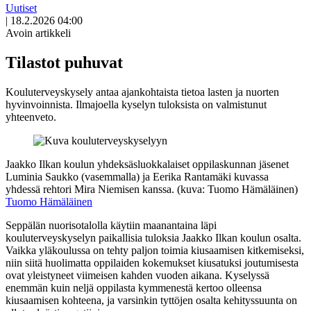
Uutiset
|
18.2.2026 04:00
Avoin artikkeli
Tilastot puhuvat
Kouluterveyskysely antaa ajankohtaista tietoa lasten ja nuorten
hyvinvoinnista. Ilmajoella kyselyn tuloksista on valmistunut
yhteenveto.
Jaakko Ilkan koulun yhdeksäsluokkalaiset oppilaskunnan jäsenet
Luminia Saukko (vasemmalla) ja Eerika Rantamäki kuvassa
yhdessä rehtori Mira Niemisen kanssa. (kuva: Tuomo Hämäläinen)
Tuomo Hämäläinen
Seppälän nuorisotalolla käytiin maanantaina läpi
kouluterveyskyselyn paikallisia tuloksia Jaakko Ilkan koulun osalta.
Vaikka yläkoulussa on tehty paljon toimia kiusaamisen kitkemiseksi,
niin siitä huolimatta oppilaiden kokemukset kiusatuksi joutumisesta
ovat yleistyneet viimeisen kahden vuoden aikana. Kyselyssä
enemmän kuin neljä oppilasta kymmenestä kertoo olleensa
kiusaamisen kohteena, ja varsinkin tyttöjen osalta kehityssuunta on