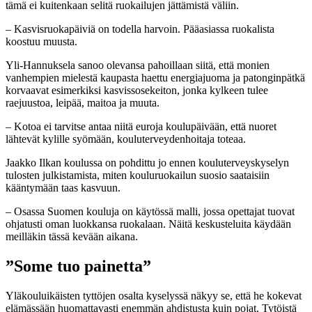
tämä ei kuitenkaan selitä ruokailujen jättämistä väliin.
– Kasvisruokapäiviä on todella harvoin. Pääasiassa ruokalista
koostuu muusta.
Yli-Hannuksela sanoo olevansa pahoillaan siitä, että monien
vanhempien mielestä kaupasta haettu energiajuoma ja patonginpätkä
korvaavat esimerkiksi kasvissosekeiton, jonka kylkeen tulee
raejuustoa, leipää, maitoa ja muuta.
– Kotoa ei tarvitse antaa niitä euroja koulupäivään, että nuoret
lähtevät kylille syömään, kouluterveydenhoitaja toteaa.
Jaakko Ilkan koulussa on pohdittu jo ennen kouluterveyskyselyn
tulosten julkistamista, miten kouluruokailun suosio saataisiin
kääntymään taas kasvuun.
– Osassa Suomen kouluja on käytössä malli, jossa opettajat tuovat
ohjatusti oman luokkansa ruokalaan. Näitä keskusteluita käydään
meilläkin tässä kevään aikana.
”Some tuo painetta”
Yläkouluikäisten tyttöjen osalta kyselyssä näkyy se, että he kokevat
elämässään huomattavasti enemmän ahdistusta kuin pojat. Tytöistä