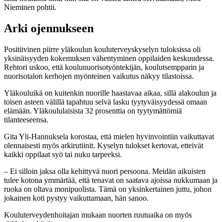
Nieminen pohtii.
Arki ojennukseen
Positiivinen piirre yläkoulun kouluterveyskyselyn tuloksissa oli
yksinäisyyden kokemuksen vähentyminen oppilaiden keskuudessa.
Rehtori uskoo, että koulunuorisotyöntekijän, koulutsempparin ja
nuorisotalon kerhojen myönteinen vaikutus näkyy tilastoissa.
Yläkouluikä on kuitenkin nuorille haastavaa aikaa, sillä alakoulun ja
toisen asteen välillä tapahtuu selvä lasku tyytyväisyydessä omaan
elämään. Yläkoululaisista 32 prosenttia on tyytymättömiä
tilanteeseensa.
Gita Yli-Hannuksela korostaa, että mielen hyvinvointiin vaikuttavat
olennaisesti myös arkirutiinit. Kyselyn tulokset kertovat, etteivät
kaikki oppilaat syö tai nuku tarpeeksi.
– Ei silloin jaksa olla kehittyvä nuori persoona. Meidän aikuisten
tulee kotona ymmärtää, että tenavat on saatava ajoissa nukkumaan ja
ruoka on oltava monipuolista. Tämä on yksinkertainen juttu, johon
jokainen koti pystyy vaikuttamaan, hän sanoo.
Kouluterveydenhoitajan mukaan nuorten ruutuaika on myös