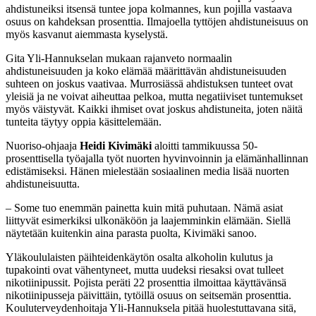
ahdistuneiksi itsensä tuntee jopa kolmannes, kun pojilla vastaava
osuus on kahdeksan prosenttia. Ilmajoella tyttöjen ahdistuneisuus on
myös kasvanut aiemmasta kyselystä.
Gita Yli-Hannukselan mukaan rajanveto normaalin
ahdistuneisuuden ja koko elämää määrittävän ahdistuneisuuden
suhteen on joskus vaativaa. Murrosiässä ahdistuksen tunteet ovat
yleisiä ja ne voivat aiheuttaa pelkoa, mutta negatiiviset tuntemukset
myös väistyvät. Kaikki ihmiset ovat joskus ahdistuneita, joten näitä
tunteita täytyy oppia käsittelemään.
Nuoriso-ohjaaja
Heidi Kivimäki
aloitti tammikuussa 50-
prosenttisella työajalla työt nuorten hyvinvoinnin ja elämänhallinnan
edistämiseksi. Hänen mielestään sosiaalinen media lisää nuorten
ahdistuneisuutta.
– Some tuo enemmän painetta kuin mitä puhutaan. Nämä asiat
liittyvät esimerkiksi ulkonäköön ja laajemminkin elämään. Siellä
näytetään kuitenkin aina parasta puolta, Kivimäki sanoo.
Yläkoululaisten päihteidenkäytön osalta alkoholin kulutus ja
tupakointi ovat vähentyneet, mutta uudeksi riesaksi ovat tulleet
nikotiinipussit. Pojista peräti 22 prosenttia ilmoittaa käyttävänsä
nikotiinipusseja päivittäin, tytöillä osuus on seitsemän prosenttia.
Kouluterveydenhoitaja Yli-Hannuksela pitää huolestuttavana sitä,