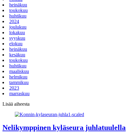
heinäkuu
toukokuu
huhtikuu
2024
joulukuu
lokakuu
syyskuu
elokuu
heinäkuu
kesäkuu
toukokuu
huhtikuu
maaliskuu
helmikuu
tammikuu
2023
marraskuu
Lisää aiheesta
Nelikymppinen kyläseura juhlatuulella