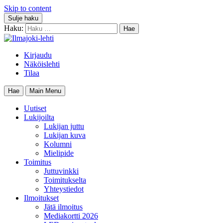
Skip to content
Sulje haku
Haku:
Kirjaudu
Näköislehti
Tilaa
Hae
Main Menu
Uutiset
Lukijoilta
Lukijan juttu
Lukijan kuva
Kolumni
Mielipide
Toimitus
Juttuvinkki
Toimitukselta
Yhteystiedot
Ilmoitukset
Jätä ilmoitus
Mediakortti 2026