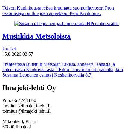
Teivon Kuninkuusraveissa kruunattu suomenhevosori Pron
osaomistaja on Ilmajoen apteekkari Petri Kiviluoma.
Musiikkia Metsoloista
Uutiset
|
5.8.2026 03:57
Trahteerissa laulettiin Metsolan Erkistä, ahneesta Jaanasta ja
kateellisesta Kaukovaarasta. ”Erkin” kaivurikin oli paikalla, kun
Susanna Leppänen esiintyi Koskenkorvalla 8.7.
Ilmajoki-lehti Oy
Puh. 06 4244 800
ilmoitus@ilmajoki-lehti.fi
toimitus@ilmajoki-lehti.fi
Mikontie 3, PL 12
60800 Ilmajoki