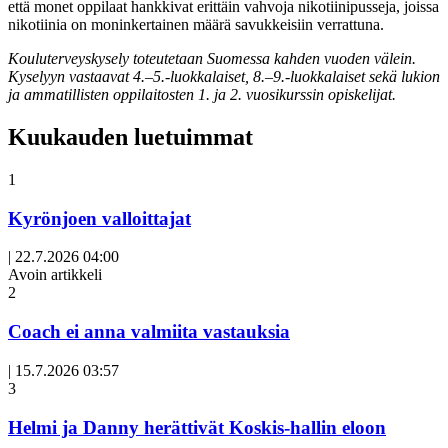
että monet oppilaat hankkivat erittäin vahvoja nikotiinipusseja, joissa
nikotiinia on moninkertainen määrä savukkeisiin verrattuna.
Kouluterveyskysely toteutetaan Suomessa kahden vuoden välein.
Kyselyyn vastaavat 4.–5.-luokkalaiset, 8.–9.-luokkalaiset sekä lukion
ja ammatillisten oppilaitosten 1. ja 2. vuosikurssin opiskelijat.
Kuukauden luetuimmat
1
Kyrönjoen valloittajat
|
22.7.2026 04:00
Avoin artikkeli
2
Coach ei anna valmiita vastauksia
|
15.7.2026 03:57
3
Helmi ja Danny herättivät Koskis-hallin eloon