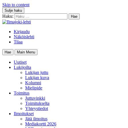
Skip to content
Sulje haku
Haku:
Kirjaudu
Näköislehti
Tilaa
Hae
Main Menu
Uutiset
Lukijoilta
Lukijan juttu
Lukijan kuva
Kolumni
Mielipide
Toimitus
Juttuvinkki
Toimitukselta
Yhteystiedot
Ilmoitukset
Jätä ilmoitus
Mediakortti 2026