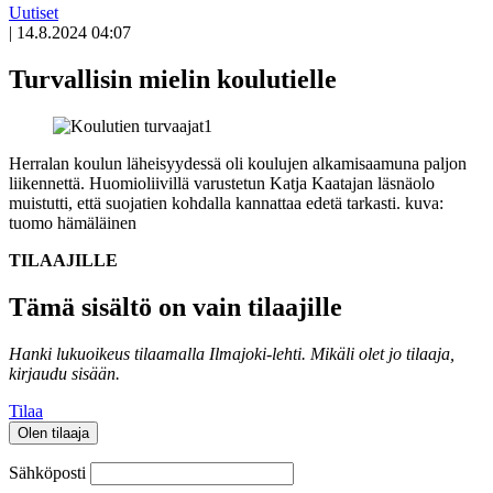
Uutiset
|
14.8.2024 04:07
Turvallisin mielin koulutielle
Herralan koulun läheisyydessä oli koulujen alkamisaamuna paljon
liikennettä. Huomioliivillä varustetun Katja Kaatajan läsnäolo
muistutti, että suojatien kohdalla kannattaa edetä tarkasti.
kuva:
tuomo hämäläinen
TILAAJILLE
Tämä sisältö on vain tilaajille
Hanki lukuoikeus tilaamalla Ilmajoki-lehti.
Mikäli olet jo tilaaja,
kirjaudu sisään.
Tilaa
Olen tilaaja
Sähköposti