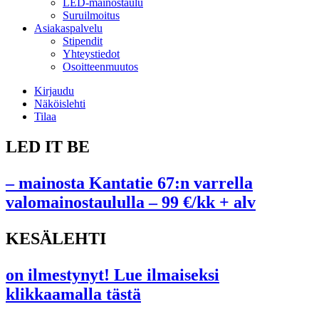
LED-mainostaulu
Suruilmoitus
Asiakaspalvelu
Stipendit
Yhteystiedot
Osoitteenmuutos
Kirjaudu
Näköislehti
Tilaa
LED IT BE
– mainosta Kantatie 67:n varrella
valomainostaululla – 99 €/kk + alv
KESÄLEHTI
on ilmestynyt! Lue ilmaiseksi
klikkaamalla tästä