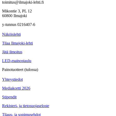
toimitus@ilmajoki-lehti.fi
Mikontie 3, PL 12
60800 Ilmajoki
y-tunnus 0216407-6
Näköislehti
Tilaa Ilmajoki-lehti
Jätä ilmoitus
LED-mainostaulu
Painotuotteet (tulossa)
Yhteystiedot
Mediakortti 2026
Stipendit
Rekisteri- ja tietosuojaseloste
Tilaus- ja sopimusehdot