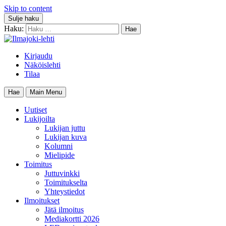
Skip to content
Sulje haku
Haku:
Kirjaudu
Näköislehti
Tilaa
Hae
Main Menu
Uutiset
Lukijoilta
Lukijan juttu
Lukijan kuva
Kolumni
Mielipide
Toimitus
Juttuvinkki
Toimitukselta
Yhteystiedot
Ilmoitukset
Jätä ilmoitus
Mediakortti 2026