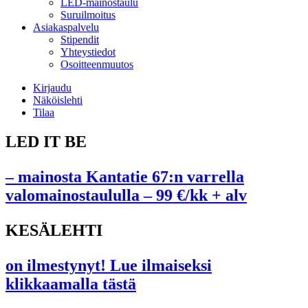
LED-mainostaulu
Suruilmoitus
Asiakaspalvelu
Stipendit
Yhteystiedot
Osoitteenmuutos
Kirjaudu
Näköislehti
Tilaa
LED IT BE
– mainosta Kantatie 67:n varrella
valomainostaululla – 99 €/kk + alv
KESÄLEHTI
on ilmestynyt! Lue ilmaiseksi
klikkaamalla tästä