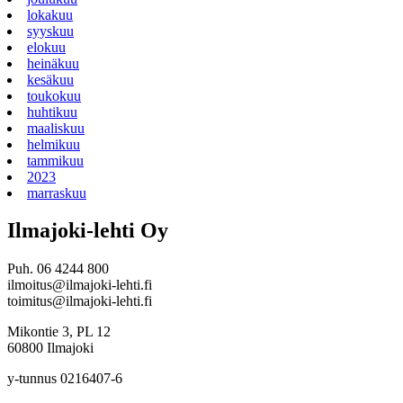
lokakuu
syyskuu
elokuu
heinäkuu
kesäkuu
toukokuu
huhtikuu
maaliskuu
helmikuu
tammikuu
2023
marraskuu
Ilmajoki-lehti Oy
Puh. 06 4244 800
ilmoitus@ilmajoki-lehti.fi
toimitus@ilmajoki-lehti.fi
Mikontie 3, PL 12
60800 Ilmajoki
y-tunnus 0216407-6