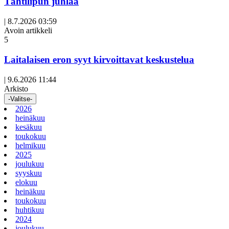
Tähtilipun juhlaa
|
8.7.2026 03:59
Avoin artikkeli
5
Laitalaisen eron syyt kirvoittavat keskustelua
|
9.6.2026 11:44
Arkisto
-Valitse-
2026
heinäkuu
kesäkuu
toukokuu
helmikuu
2025
joulukuu
syyskuu
elokuu
heinäkuu
toukokuu
huhtikuu
2024
joulukuu