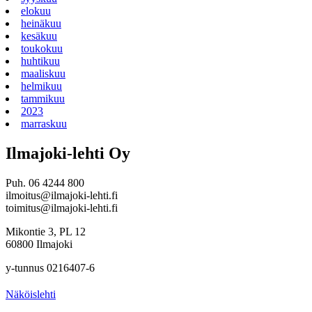
elokuu
heinäkuu
kesäkuu
toukokuu
huhtikuu
maaliskuu
helmikuu
tammikuu
2023
marraskuu
Ilmajoki-lehti Oy
Puh. 06 4244 800
ilmoitus@ilmajoki-lehti.fi
toimitus@ilmajoki-lehti.fi
Mikontie 3, PL 12
60800 Ilmajoki
y-tunnus 0216407-6
Näköislehti