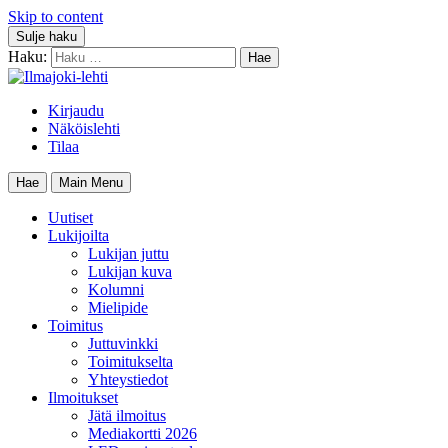
Skip to content
Sulje haku
Haku:
Kirjaudu
Näköislehti
Tilaa
Hae
Main Menu
Uutiset
Lukijoilta
Lukijan juttu
Lukijan kuva
Kolumni
Mielipide
Toimitus
Juttuvinkki
Toimitukselta
Yhteystiedot
Ilmoitukset
Jätä ilmoitus
Mediakortti 2026