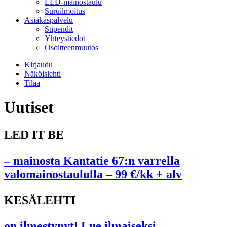
LED-mainostaulu
Suruilmoitus
Asiakaspalvelu
Stipendit
Yhteystiedot
Osoitteenmuutos
Kirjaudu
Näköislehti
Tilaa
Uutiset
LED IT BE
– mainosta Kantatie 67:n varrella
valomainostaululla – 99 €/kk + alv
KESÄLEHTI
on ilmestynyt! Lue ilmaiseksi