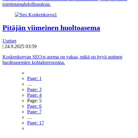
toimintamahdollisuuksia.
Pitäjän viimeinen huoltoasema
Uutiset
|
24.9.2025 03:59
Koskenkorvan SEO:n asema on vakaa, mikä on hyvä uutinen
huoltoasemien kohtalonvuosina.
Page:
1
…
Page:
3
Page:
4
Page:
5
Page:
6
Page:
7
…
Page:
17