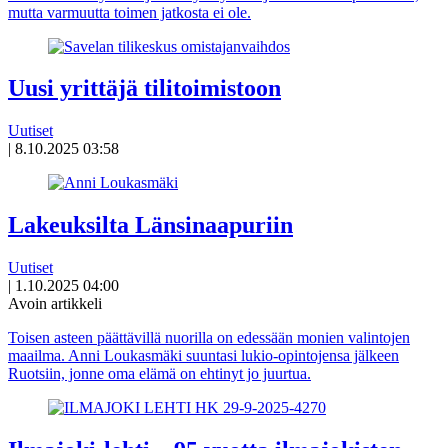
mutta varmuutta toimen jatkosta ei ole.
Uusi yrittäjä tilitoimistoon
Uutiset
|
8.10.2025 03:58
Lakeuksilta Länsinaapuriin
Uutiset
|
1.10.2025 04:00
Avoin artikkeli
Toisen asteen päättävillä nuorilla on edessään monien valintojen
maailma. Anni Loukasmäki suuntasi lukio-opintojensa jälkeen
Ruotsiin, jonne oma elämä on ehtinyt jo juurtua.