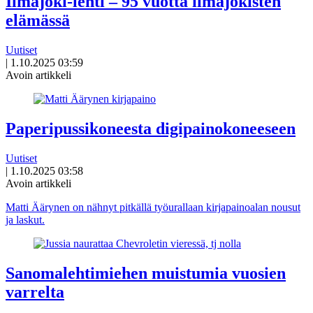
Ilmajoki-lehti – 95 vuotta ilmajokisten
elämässä
Uutiset
|
1.10.2025 03:59
Avoin artikkeli
Paperipussikoneesta digipainokoneeseen
Uutiset
|
1.10.2025 03:58
Avoin artikkeli
Matti Äärynen on nähnyt pitkällä työurallaan kirjapainoalan nousut
ja laskut.
Sanomalehtimiehen muistumia vuosien
varrelta