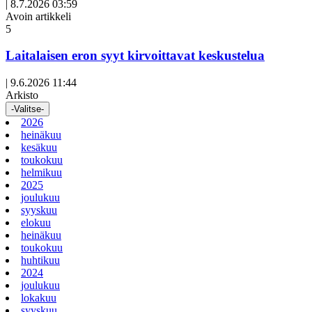
|
8.7.2026 03:59
Avoin artikkeli
5
Laitalaisen eron syyt kirvoittavat keskustelua
|
9.6.2026 11:44
Arkisto
-Valitse-
2026
heinäkuu
kesäkuu
toukokuu
helmikuu
2025
joulukuu
syyskuu
elokuu
heinäkuu
toukokuu
huhtikuu
2024
joulukuu
lokakuu
syyskuu