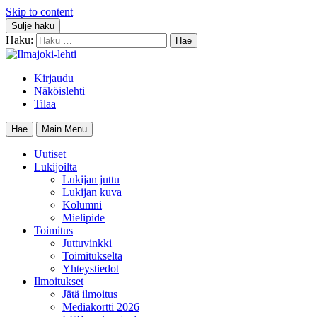
Skip to content
Sulje haku
Haku:
Kirjaudu
Näköislehti
Tilaa
Hae
Main Menu
Uutiset
Lukijoilta
Lukijan juttu
Lukijan kuva
Kolumni
Mielipide
Toimitus
Juttuvinkki
Toimitukselta
Yhteystiedot
Ilmoitukset
Jätä ilmoitus
Mediakortti 2026