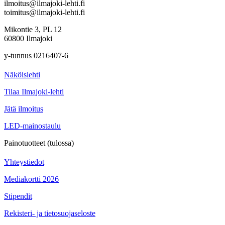
ilmoitus@ilmajoki-lehti.fi
toimitus@ilmajoki-lehti.fi
Mikontie 3, PL 12
60800 Ilmajoki
y-tunnus 0216407-6
Näköislehti
Tilaa Ilmajoki-lehti
Jätä ilmoitus
LED-mainostaulu
Painotuotteet (tulossa)
Yhteystiedot
Mediakortti 2026
Stipendit
Rekisteri- ja tietosuojaseloste