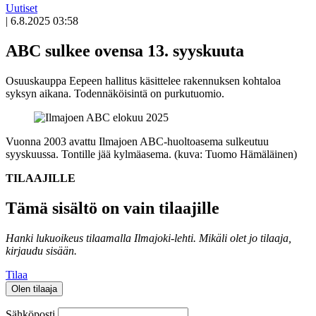
Uutiset
|
6.8.2025 03:58
ABC sulkee ovensa 13. syyskuuta
Osuuskauppa Eepeen hallitus käsittelee rakennuksen kohtaloa
syksyn aikana. Todennäköisintä on purkutuomio.
Vuonna 2003 avattu Ilmajoen ABC-huoltoasema sulkeutuu
syyskuussa. Tontille jää kylmäasema. (kuva: Tuomo Hämäläinen)
TILAAJILLE
Tämä sisältö on vain tilaajille
Hanki lukuoikeus tilaamalla Ilmajoki-lehti.
Mikäli olet jo tilaaja,
kirjaudu sisään.
Tilaa
Olen tilaaja
Sähköposti