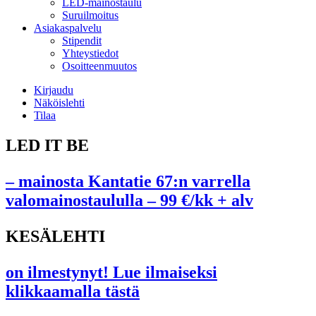
LED-mainostaulu
Suruilmoitus
Asiakaspalvelu
Stipendit
Yhteystiedot
Osoitteenmuutos
Kirjaudu
Näköislehti
Tilaa
LED IT BE
– mainosta Kantatie 67:n varrella
valomainostaululla – 99 €/kk + alv
KESÄLEHTI
on ilmestynyt! Lue ilmaiseksi
klikkaamalla tästä