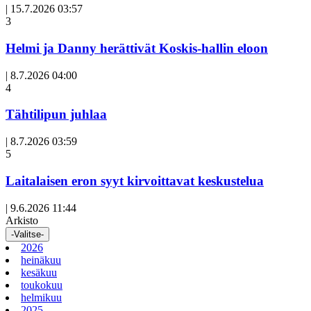
|
15.7.2026 03:57
3
Helmi ja Danny herättivät Koskis-hallin eloon
|
8.7.2026 04:00
Avoin
4
artikkeli
Tähtilipun juhlaa
|
8.7.2026 03:59
Avoin
5
artikkeli
Laitalaisen eron syyt kirvoittavat keskustelua
|
9.6.2026 11:44
Arkisto
-Valitse-
2026
heinäkuu
kesäkuu
toukokuu
helmikuu
2025