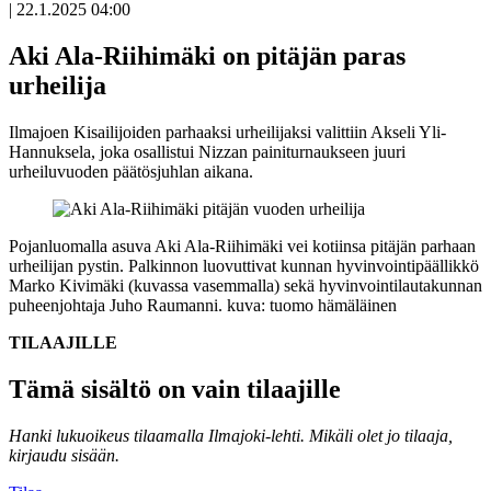
|
22.1.2025 04:00
Aki Ala-Riihimäki on pitäjän paras
urheilija
Ilmajoen Kisailijoiden parhaaksi urheilijaksi valittiin Akseli Yli-
Hannuksela, joka osallistui Nizzan painiturnaukseen juuri
urheiluvuoden päätösjuhlan aikana.
Pojanluomalla asuva Aki Ala-Riihimäki vei kotiinsa pitäjän parhaan
urheilijan pystin. Palkinnon luovuttivat kunnan hyvinvointipäällikkö
Marko Kivimäki (kuvassa vasemmalla) sekä hyvinvointilautakunnan
puheenjohtaja Juho Raumanni.
kuva: tuomo hämäläinen
TILAAJILLE
Tämä sisältö on vain tilaajille
Hanki lukuoikeus tilaamalla Ilmajoki-lehti.
Mikäli olet jo tilaaja,
kirjaudu sisään.