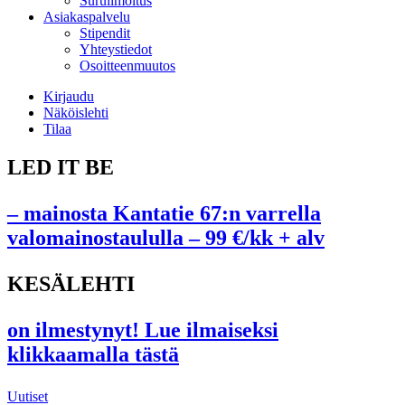
Suruilmoitus
Asiakaspalvelu
Stipendit
Yhteystiedot
Osoitteenmuutos
Kirjaudu
Näköislehti
Tilaa
LED IT BE
– mainosta Kantatie 67:n varrella
valomainostaululla – 99 €/kk + alv
KESÄLEHTI
on ilmestynyt! Lue ilmaiseksi
klikkaamalla tästä
Uutiset