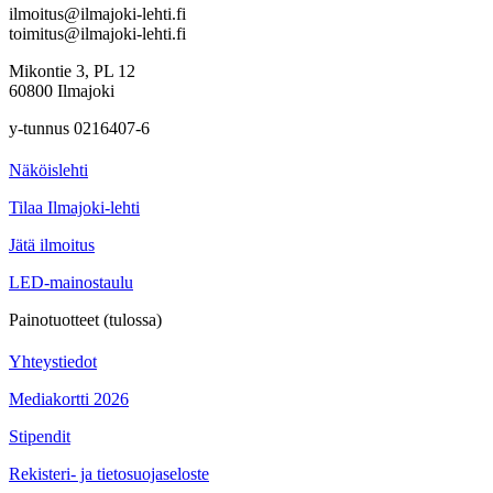
ilmoitus@ilmajoki-lehti.fi
toimitus@ilmajoki-lehti.fi
Mikontie 3, PL 12
60800 Ilmajoki
y-tunnus 0216407-6
Näköislehti
Tilaa Ilmajoki-lehti
Jätä ilmoitus
LED-mainostaulu
Painotuotteet (tulossa)
Yhteystiedot
Mediakortti 2026
Stipendit
Rekisteri- ja tietosuojaseloste