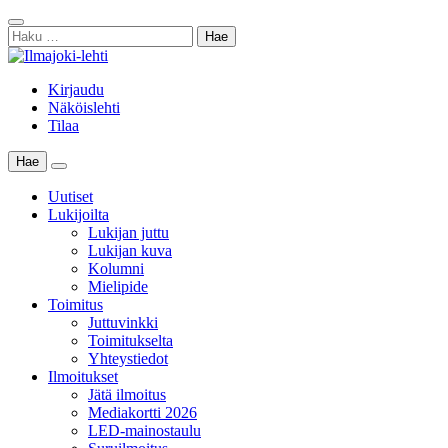
Skip
Sulje
to
Haku:
haku
content
Kirjaudu
Näköislehti
Tilaa
Hae
Main
Menu
Uutiset
Lukijoilta
Lukijan juttu
Lukijan kuva
Kolumni
Mielipide
Toimitus
Juttuvinkki
Toimitukselta
Yhteystiedot
Ilmoitukset
Jätä ilmoitus
Mediakortti 2026
LED-mainostaulu