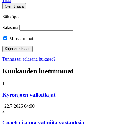
Tilaa
Olen tilaaja
Sähköposti
Salasana
Muista minut
Tunnus tai salasana hukassa?
Kuukauden luetuimmat
1
Kyrönjoen valloittajat
|
22.7.2026 04:00
Avoin
2
artikkeli
Coach ei anna valmiita vastauksia