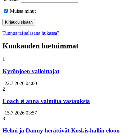
Muista minut
Tunnus tai salasana hukassa?
Kuukauden luetuimmat
1
Kyrönjoen valloittajat
|
22.7.2026 04:00
Avoin
2
artikkeli
Coach ei anna valmiita vastauksia
|
15.7.2026 03:57
3
Helmi ja Danny herättivät Koskis-hallin eloon