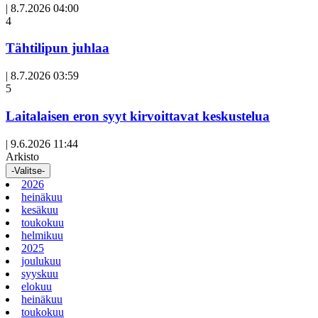
|
8.7.2026 04:00
Avoin
4
artikkeli
Tähtilipun juhlaa
|
8.7.2026 03:59
Avoin
5
artikkeli
Laitalaisen eron syyt kirvoittavat keskustelua
|
9.6.2026 11:44
Arkisto
-Valitse-
2026
heinäkuu
kesäkuu
toukokuu
helmikuu
2025
joulukuu
syyskuu
elokuu
heinäkuu
toukokuu