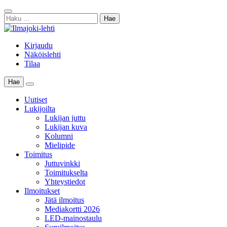
Skip
Sulje
to
Haku:
haku
content
Kirjaudu
Näköislehti
Tilaa
Hae
Main
Menu
Uutiset
Lukijoilta
Lukijan juttu
Lukijan kuva
Kolumni
Mielipide
Toimitus
Juttuvinkki
Toimitukselta
Yhteystiedot
Ilmoitukset
Jätä ilmoitus
Mediakortti 2026
LED-mainostaulu