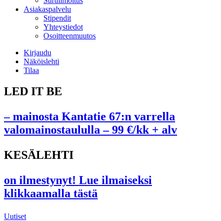
Suruilmoitus
Asiakaspalvelu
Stipendit
Yhteystiedot
Osoitteenmuutos
Kirjaudu
Näköislehti
Tilaa
LED IT BE
– mainosta Kantatie 67:n varrella
valomainostaululla – 99 €/kk + alv
KESÄLEHTI
on ilmestynyt! Lue ilmaiseksi
klikkaamalla tästä
Uutiset