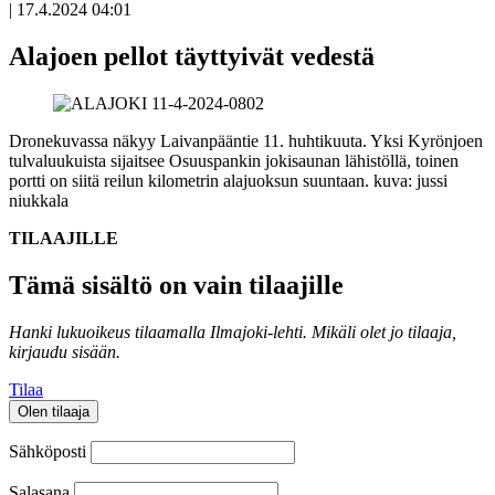
|
17.4.2024 04:01
Alajoen pellot täyttyivät vedestä
Dronekuvassa näkyy Laivanpääntie 11. huhtikuuta. Yksi Kyrönjoen
tulvaluukuista sijaitsee Osuuspankin jokisaunan lähistöllä, toinen
portti on siitä reilun kilometrin alajuoksun suuntaan.
kuva: jussi
niukkala
TILAAJILLE
Tämä sisältö on vain tilaajille
Hanki lukuoikeus tilaamalla Ilmajoki-lehti.
Mikäli olet jo tilaaja,
kirjaudu sisään.
Tilaa
Olen tilaaja
Sähköposti
Salasana