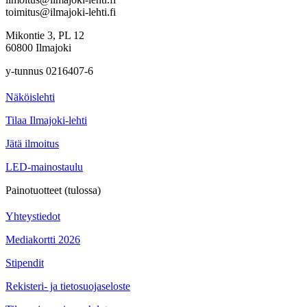
toimitus@ilmajoki-lehti.fi
Mikontie 3, PL 12
60800 Ilmajoki
y-tunnus 0216407-6
Näköislehti
Tilaa Ilmajoki-lehti
Jätä ilmoitus
LED-mainostaulu
Painotuotteet (tulossa)
Yhteystiedot
Mediakortti 2026
Stipendit
Rekisteri- ja tietosuojaseloste