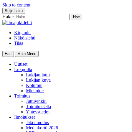
Skip to content
Sulje haku
Haku:
Kirjaudu
Näköislehti
Tilaa
Hae
Main Menu
Uutiset
Lukijoilta
Lukijan juttu
Lukijan kuva
Kolumni
Mielipide
Toimitus
Juttuvinkki
Toimitukselta
Yhteystiedot
Ilmoitukset
Jätä ilmoitus
Mediakortti 2026