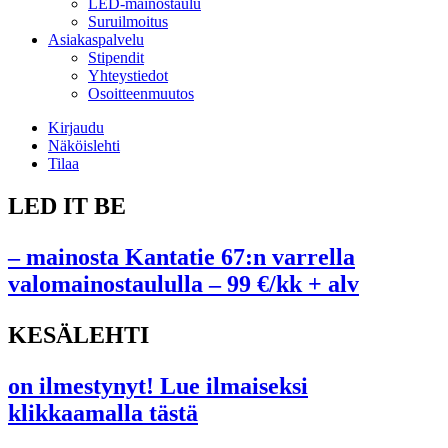
LED-mainostaulu
Suruilmoitus
Asiakaspalvelu
Stipendit
Yhteystiedot
Osoitteenmuutos
Kirjaudu
Näköislehti
Tilaa
LED IT BE
– mainosta Kantatie 67:n varrella
valomainostaululla – 99 €/kk + alv
KESÄLEHTI
on ilmestynyt! Lue ilmaiseksi
klikkaamalla tästä