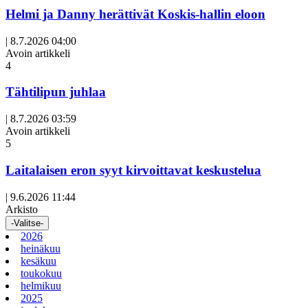
Helmi ja Danny herättivät Koskis-hallin eloon
|
8.7.2026 04:00
Avoin artikkeli
4
Tähtilipun juhlaa
|
8.7.2026 03:59
Avoin artikkeli
5
Laitalaisen eron syyt kirvoittavat keskustelua
|
9.6.2026 11:44
Arkisto
-Valitse-
2026
heinäkuu
kesäkuu
toukokuu
helmikuu
2025