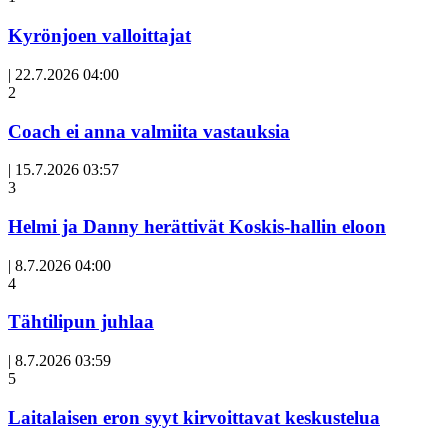
Kyrönjoen valloittajat
|
22.7.2026 04:00
Avoin
2
artikkeli
Coach ei anna valmiita vastauksia
|
15.7.2026 03:57
3
Helmi ja Danny herättivät Koskis-hallin eloon
|
8.7.2026 04:00
Avoin
4
artikkeli
Tähtilipun juhlaa
|
8.7.2026 03:59
Avoin
5
artikkeli
Laitalaisen eron syyt kirvoittavat keskustelua