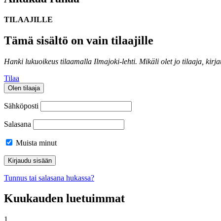
TILAAJILLE
Tämä sisältö on vain tilaajille
Hanki lukuoikeus tilaamalla Ilmajoki-lehti.
Mikäli olet jo tilaaja, kirj
Tilaa
Olen tilaaja
Sähköposti
Salasana
Muista minut
Tunnus tai salasana hukassa?
Kuukauden luetuimmat
1