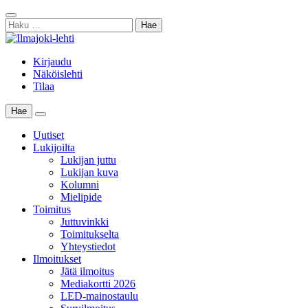
Skip
Sulje
to
Haku:
haku
content
Kirjaudu
Näköislehti
Tilaa
Hae
Main
Menu
Uutiset
Lukijoilta
Lukijan juttu
Lukijan kuva
Kolumni
Mielipide
Toimitus
Juttuvinkki
Toimitukselta
Yhteystiedot
Ilmoitukset
Jätä ilmoitus
Mediakortti 2026
LED-mainostaulu