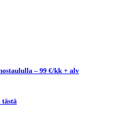
ostaululla – 99 €/kk + alv
 tästä