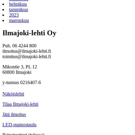
helmikuu
tammikuu
2023
marraskuu
Ilmajoki-lehti Oy
Puh. 06 4244 800
ilmoitus@ilmajoki-lehti.fi
toimitus@ilmajoki-lehti.fi
Mikontie 3, PL 12
60800 Ilmajoki
y-tunnus 0216407-6
Näköislehti
Tilaa Ilmajoki-lehti
Jätä ilmoitus
LED-mainostaulu
Painotuotteet (tulossa)