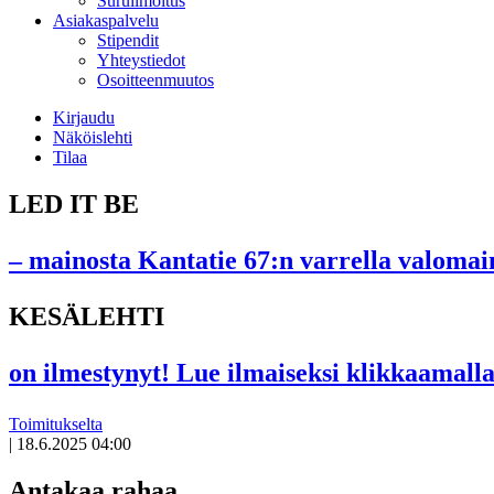
Suruilmoitus
Asiakaspalvelu
Stipendit
Yhteystiedot
Osoitteenmuutos
Kirjaudu
Näköislehti
Tilaa
LED IT BE
– mainosta Kantatie 67:n varrella valomain
KESÄLEHTI
on ilmestynyt! Lue ilmaiseksi klikkaamalla
Toimitukselta
|
18.6.2025 04:00
Antakaa rahaa