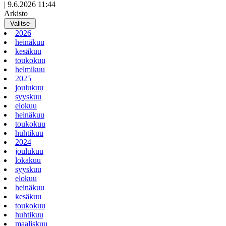
|
9.6.2026 11:44
Arkisto
-Valitse-
2026
heinäkuu
kesäkuu
toukokuu
helmikuu
2025
joulukuu
syyskuu
elokuu
heinäkuu
toukokuu
huhtikuu
2024
joulukuu
lokakuu
syyskuu
elokuu
heinäkuu
kesäkuu
toukokuu
huhtikuu
maaliskuu