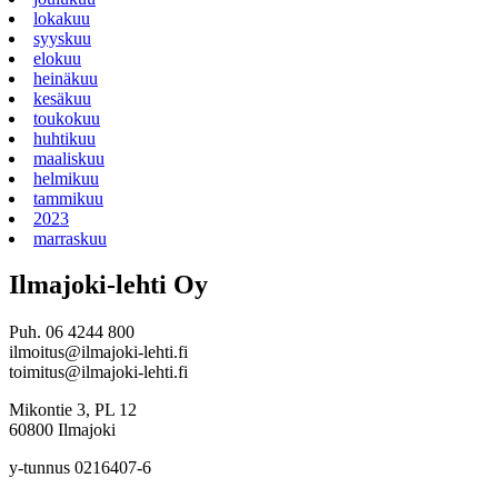
lokakuu
syyskuu
elokuu
heinäkuu
kesäkuu
toukokuu
huhtikuu
maaliskuu
helmikuu
tammikuu
2023
marraskuu
Ilmajoki-lehti Oy
Puh. 06 4244 800
ilmoitus@ilmajoki-lehti.fi
toimitus@ilmajoki-lehti.fi
Mikontie 3, PL 12
60800 Ilmajoki
y-tunnus 0216407-6