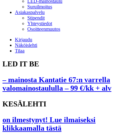
LED-mainostaulu
Suruilmoitus
Asiakaspalvelu
Stipendit
Yhteystiedot
Osoitteenmuutos
Kirjaudu
Näköislehti
Tilaa
LED IT BE
– mainosta Kantatie 67:n varrella
valomainostaululla – 99 €/kk + alv
KESÄLEHTI
on ilmestynyt! Lue ilmaiseksi
klikkaamalla tästä