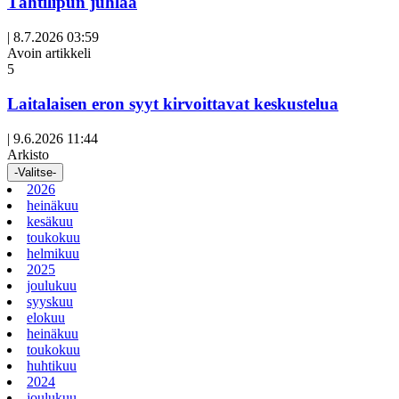
Tähtilipun juhlaa
|
8.7.2026 03:59
Avoin artikkeli
5
Laitalaisen eron syyt kirvoittavat keskustelua
|
9.6.2026 11:44
Arkisto
-Valitse-
2026
heinäkuu
kesäkuu
toukokuu
helmikuu
2025
joulukuu
syyskuu
elokuu
heinäkuu
toukokuu
huhtikuu
2024
joulukuu