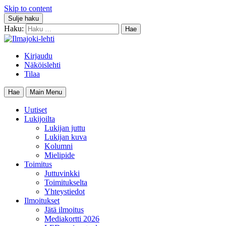
Skip to content
Sulje haku
Haku:
Kirjaudu
Näköislehti
Tilaa
Hae
Main Menu
Uutiset
Lukijoilta
Lukijan juttu
Lukijan kuva
Kolumni
Mielipide
Toimitus
Juttuvinkki
Toimitukselta
Yhteystiedot
Ilmoitukset
Jätä ilmoitus
Mediakortti 2026