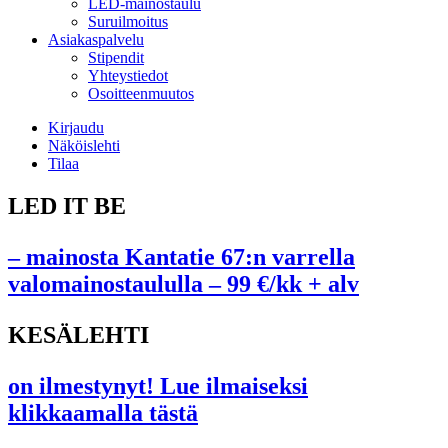
LED-mainostaulu
Suruilmoitus
Asiakaspalvelu
Stipendit
Yhteystiedot
Osoitteenmuutos
Kirjaudu
Näköislehti
Tilaa
LED IT BE
– mainosta Kantatie 67:n varrella
valomainostaululla – 99 €/kk + alv
KESÄLEHTI
on ilmestynyt! Lue ilmaiseksi
klikkaamalla tästä