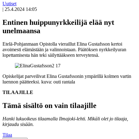
Uutiset
|
25.4.2024 14:05
Entinen huippunyrkkeilijä elää nyt
unelmaansa
Etelä-Pohjanmaan Opistolla vieraillut Elina Gustafsson kertoi
avoimesti elämästään ja valinnoistaan. Päätöksen nyrkkeilyuran
lopettamisesta hän teki säilyttääkseen terveytensä.
Opiskelijat parveilivat Elina Gustafssonin ympärillä kolmen vartin
luennon päätteeksi.
kuva: outi rantala
TILAAJILLE
Tämä sisältö on vain tilaajille
Hanki lukuoikeus tilaamalla Ilmajoki-lehti.
Mikäli olet jo tilaaja,
kirjaudu sisään.
Tilaa