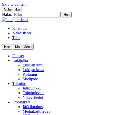
Skip to content
Sulje haku
Haku:
Kirjaudu
Näköislehti
Tilaa
Hae
Main Menu
Uutiset
Lukijoilta
Lukijan juttu
Lukijan kuva
Kolumni
Mielipide
Toimitus
Juttuvinkki
Toimitukselta
Yhteystiedot
Ilmoitukset
Jätä ilmoitus
Mediakortti 2026