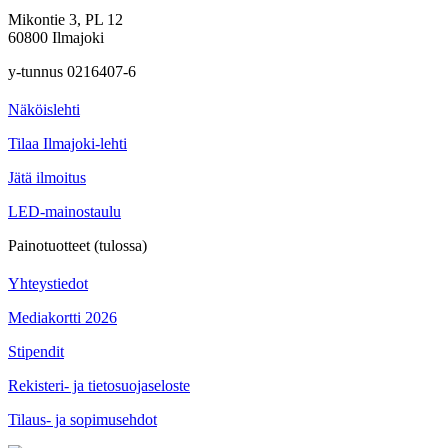
Mikontie 3, PL 12
60800 Ilmajoki
y-tunnus 0216407-6
Näköislehti
Tilaa Ilmajoki-lehti
Jätä ilmoitus
LED-mainostaulu
Painotuotteet (tulossa)
Yhteystiedot
Mediakortti 2026
Stipendit
Rekisteri- ja tietosuojaseloste
Tilaus- ja sopimusehdot