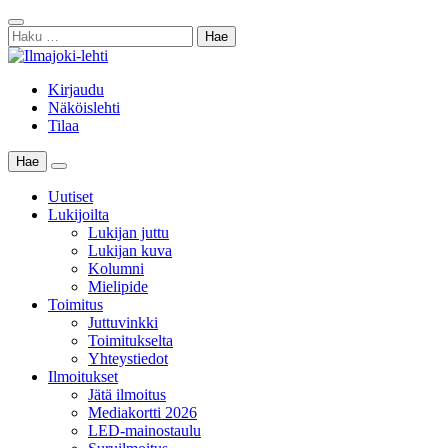
Skip
Sulje
to
Haku:
haku
content
Kirjaudu
Näköislehti
Tilaa
Hae
Main
Menu
Uutiset
Lukijoilta
Lukijan juttu
Lukijan kuva
Kolumni
Mielipide
Toimitus
Juttuvinkki
Toimitukselta
Yhteystiedot
Ilmoitukset
Jätä ilmoitus
Mediakortti 2026
LED-mainostaulu