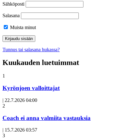
Sähköposti
Salasana
Muista minut
Tunnus tai salasana hukassa?
Kuukauden luetuimmat
1
Kyrönjoen valloittajat
|
22.7.2026 04:00
Avoin
2
artikkeli
Coach ei anna valmiita vastauksia
|
15.7.2026 03:57
3