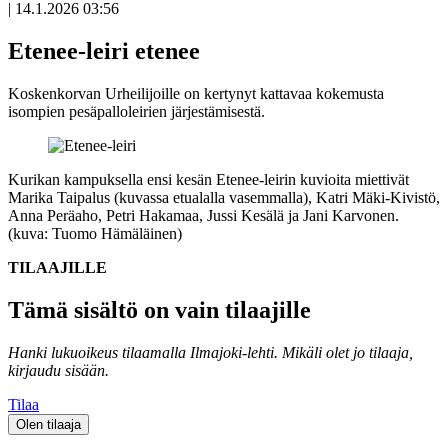
|
14.1.2026 03:56
Etenee-leiri etenee
Koskenkorvan Urheilijoille on kertynyt kattavaa kokemusta
isompien pesäpalloleirien järjestämisestä.
Kurikan kampuksella ensi kesän Etenee-leirin kuvioita miettivät
Marika Taipalus (kuvassa etualalla vasemmalla), Katri Mäki-Kivistö,
Anna Peräaho, Petri Hakamaa, Jussi Kesälä ja Jani Karvonen.
(kuva: Tuomo Hämäläinen)
TILAAJILLE
Tämä sisältö on vain tilaajille
Hanki lukuoikeus tilaamalla Ilmajoki-lehti.
Mikäli olet jo tilaaja,
kirjaudu sisään.
Tilaa
Olen tilaaja