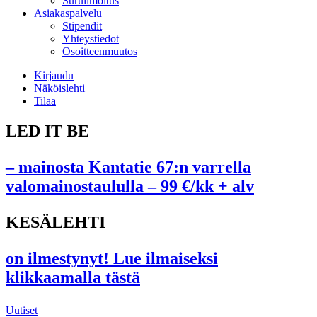
Suruilmoitus
Asiakaspalvelu
Stipendit
Yhteystiedot
Osoitteenmuutos
Kirjaudu
Näköislehti
Tilaa
LED IT BE
– mainosta Kantatie 67:n varrella
valomainostaululla – 99 €/kk + alv
KESÄLEHTI
on ilmestynyt! Lue ilmaiseksi
klikkaamalla tästä
Uutiset