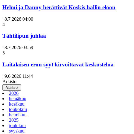
Helmi ja Danny herättivät Koskis-hallin eloon
|
8.7.2026 04:00
Avoin
4
artikkeli
Tähtilipun juhlaa
|
8.7.2026 03:59
Avoin
5
artikkeli
Laitalaisen eron syyt kirvoittavat keskustelua
|
9.6.2026 11:44
Arkisto
-Valitse-
2026
heinäkuu
kesäkuu
toukokuu
helmikuu
2025
joulukuu
syyskuu