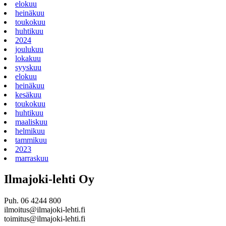
elokuu
heinäkuu
toukokuu
huhtikuu
2024
joulukuu
lokakuu
syyskuu
elokuu
heinäkuu
kesäkuu
toukokuu
huhtikuu
maaliskuu
helmikuu
tammikuu
2023
marraskuu
Ilmajoki-lehti Oy
Puh. 06 4244 800
ilmoitus@ilmajoki-lehti.fi
toimitus@ilmajoki-lehti.fi