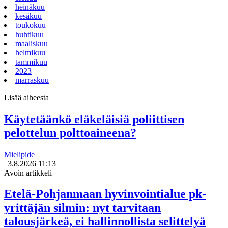
heinäkuu
kesäkuu
toukokuu
huhtikuu
maaliskuu
helmikuu
tammikuu
2023
marraskuu
Lisää aiheesta
Käytetäänkö eläkeläisiä poliittisen
pelottelun polttoaineena?
Mielipide
|
3.8.2026 11:13
Avoin artikkeli
Etelä-Pohjanmaan hyvinvointialue pk-
yrittäjän silmin: nyt tarvitaan
talousjärkeä, ei hallinnollista selittelyä