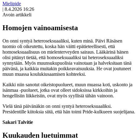
Mielipide
|
8.4.2026 16:26
Avoin artikkeli
Homojen vainoamisesta
On onni syntyä heteroseksuaaliksi, kuten minä. Päivi Räsäsen
tuomio oli oikeutettu, koska hän väitti epätieteellisesti, että
homoseksuaalisuus on mielenterveyden sairaus. Lääkärinä hänen
olisi pitänyt tietää, että homoseksuaaliksi tai heteroseksuaaliksi
synnytään. Myös muunsukupuolisia vainotaan ja halveksitaan tänä
päivänä, ja kaikkia muitakin poikkeavaisuuksia. He ovat joutuneet
muun muassa koulukiusaamisen kohteeksi.
Kaikki niin sanotut oikeistopuolueet, muun muassa koti, uskonto ja
isänmaa -puolueet, jotka ovat olleet sidoksissa kirkkoihin ja
hengellisiin liikkeisiin, ovat myös syyllisiä tähän vainoon.
Vielä tänä päivänäkin on onni syntyä heteroseksuaaliksi.
Presidentille kiitoksia siitä, että hän toimi Pride-kulkueen suojelijana.
Sakari Talvitie
Kuukauden luetuimmat