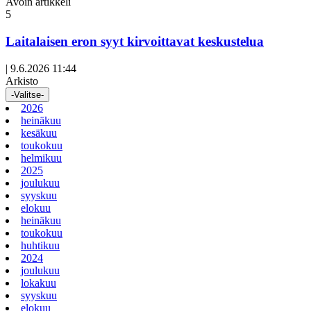
Avoin artikkeli
5
Laitalaisen eron syyt kirvoittavat keskustelua
|
9.6.2026 11:44
Arkisto
-Valitse-
2026
heinäkuu
kesäkuu
toukokuu
helmikuu
2025
joulukuu
syyskuu
elokuu
heinäkuu
toukokuu
huhtikuu
2024
joulukuu
lokakuu
syyskuu
elokuu