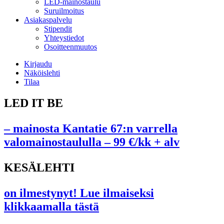
LED-mainostaulu
Suruilmoitus
Asiakaspalvelu
Stipendit
Yhteystiedot
Osoitteenmuutos
Kirjaudu
Näköislehti
Tilaa
LED IT BE
– mainosta Kantatie 67:n varrella
valomainostaululla – 99 €/kk + alv
KESÄLEHTI
on ilmestynyt! Lue ilmaiseksi
klikkaamalla tästä