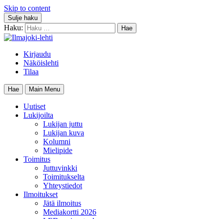
Skip to content
Sulje haku
Haku:
Kirjaudu
Näköislehti
Tilaa
Hae
Main Menu
Uutiset
Lukijoilta
Lukijan juttu
Lukijan kuva
Kolumni
Mielipide
Toimitus
Juttuvinkki
Toimitukselta
Yhteystiedot
Ilmoitukset
Jätä ilmoitus
Mediakortti 2026