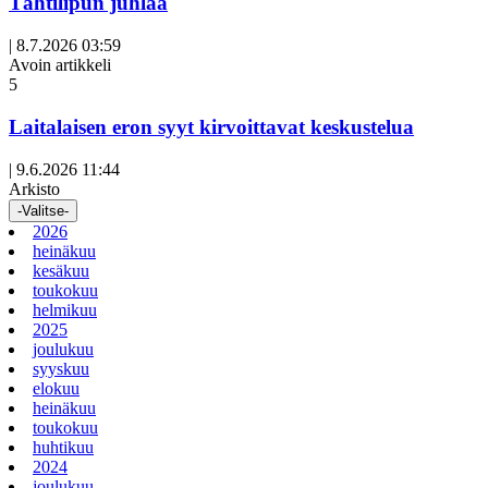
Tähtilipun juhlaa
|
8.7.2026 03:59
Avoin artikkeli
5
Laitalaisen eron syyt kirvoittavat keskustelua
|
9.6.2026 11:44
Arkisto
-Valitse-
2026
heinäkuu
kesäkuu
toukokuu
helmikuu
2025
joulukuu
syyskuu
elokuu
heinäkuu
toukokuu
huhtikuu
2024
joulukuu