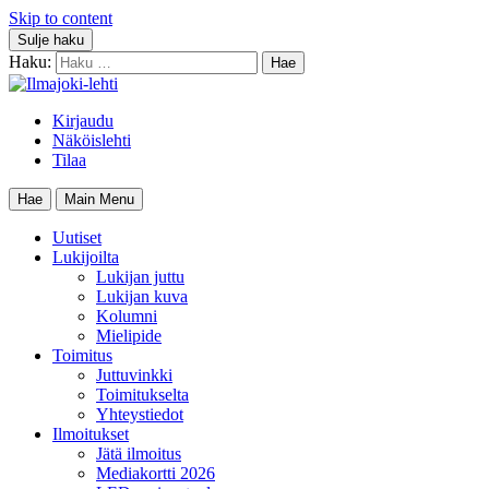
Skip to content
Sulje haku
Haku:
Kirjaudu
Näköislehti
Tilaa
Hae
Main Menu
Uutiset
Lukijoilta
Lukijan juttu
Lukijan kuva
Kolumni
Mielipide
Toimitus
Juttuvinkki
Toimitukselta
Yhteystiedot
Ilmoitukset
Jätä ilmoitus
Mediakortti 2026