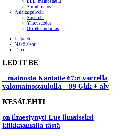
LED-mainostaulu
Suruilmoitus
Asiakaspalvelu
Stipendit
Yhteystiedot
Osoitteenmuutos
Kirjaudu
Näköislehti
Tilaa
LED IT BE
– mainosta Kantatie 67:n varrella
valomainostaululla – 99 €/kk + alv
KESÄLEHTI
on ilmestynyt! Lue ilmaiseksi
klikkaamalla tästä