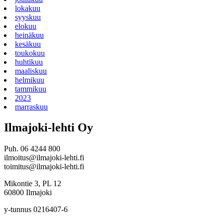
lokakuu
syyskuu
elokuu
heinäkuu
kesäkuu
toukokuu
huhtikuu
maaliskuu
helmikuu
tammikuu
2023
marraskuu
Ilmajoki-lehti Oy
Puh. 06 4244 800
ilmoitus@ilmajoki-lehti.fi
toimitus@ilmajoki-lehti.fi
Mikontie 3, PL 12
60800 Ilmajoki
y-tunnus 0216407-6