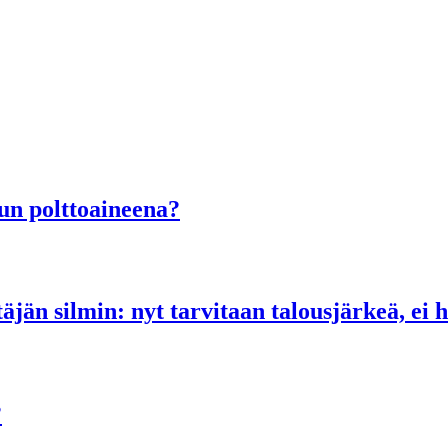
lun polttoaineena?
än silmin: nyt tarvitaan talousjärkeä, ei hal
?