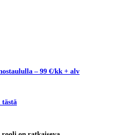
ostaululla – 99 €/kk + alv
 tästä
rooli on ratkaiseva