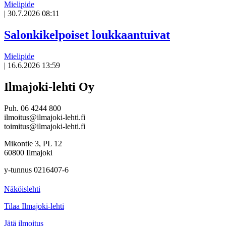
Mielipide
|
30.7.2026 08:11
Avoin
artikkeli
Salonkikelpoiset loukkaantuivat
Mielipide
|
16.6.2026 13:59
Avoin
artikkeli
Ilmajoki-lehti Oy
Puh. 06 4244 800
ilmoitus@ilmajoki-lehti.fi
toimitus@ilmajoki-lehti.fi
Mikontie 3, PL 12
60800 Ilmajoki
y-tunnus 0216407-6
Näköislehti
Tilaa Ilmajoki-lehti
Jätä ilmoitus