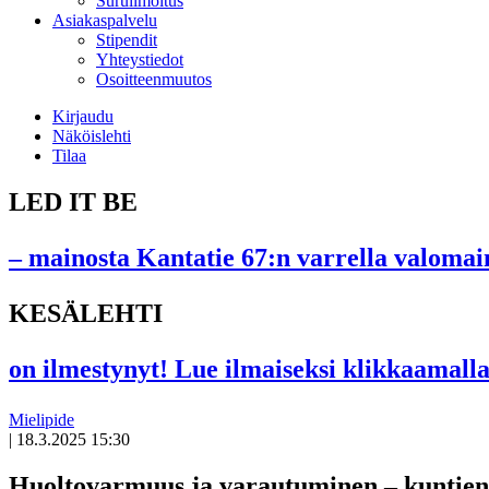
Suruilmoitus
Asiakaspalvelu
Stipendit
Yhteystiedot
Osoitteenmuutos
Kirjaudu
Näköislehti
Tilaa
LED IT BE
– mainosta Kantatie 67:n varrella valomain
KESÄLEHTI
on ilmestynyt! Lue ilmaiseksi klikkaamalla
Mielipide
|
18.3.2025 15:30
Avoin
artikkeli
Huoltovarmuus ja varautuminen – kuntien 