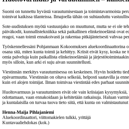
Suomi on tunnettu hyvästä varautumisestaan ja toimintavarmoista perusp
toimivat kaikissa tilanteissa. Ilmajoella tähän on suhtauduttu vastuul
Sote-uudistuksen myötä vastuunjako on muuttunut, mutta se ei ole teh
päiväkodit, kunnallistekniikka sekä paikallinen elinkeinoelämä ovat edel
reagoi, vaan toimii ennakoivasti ja rakentaa pitkäjänteisesti vahvaa per
Työskennellessäni Pohjanmaan Kokoomuksen aluekoordinaattorina olen 
osana sitä, miten kunta toimii ja kehittyy. Kriisit eivät kysy, koska n
omia palveluja kuin paikallista elinkeinoelämää ja järjestötoimintaakin.
myös silloin, kun arki ei suju aivan suunnitellusti.
Viestinnän merkitys varautumisessa on keskeinen. Hyvin hoidettu tiedonk
epävarmuutta. Viestinnän on oltava selkeää, helposti saatavilla ja ennen
kuin eri alojen toimijat. Ilman toimivaa viestintää edes parhaat suunni
Huoltovarmuus ja varautuminen eivät ole vain kriisiajan kysymyksiä, va
odottamaan, vaan ennakoidaan ja kehitetään ratkaisuja. Haluan varmista
ja kuntalaisilla on turvaa tuova tieto siitä, että kunta on valmistautunu
Henna-Maija Pihlajaniemi
Aluekoordinaattori, viittomakielen tulkki, yrittäjä
Kuntavaaliehdokas (kok.)