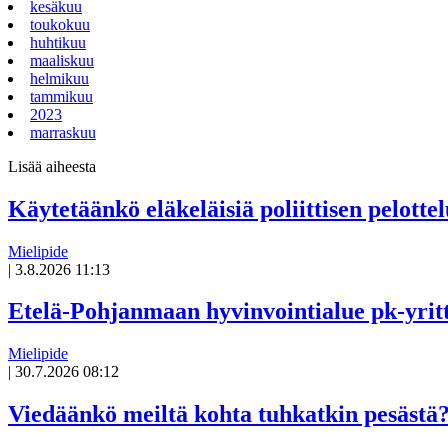
kesäkuu
toukokuu
huhtikuu
maaliskuu
helmikuu
tammikuu
2023
marraskuu
Lisää aiheesta
Käytetäänkö eläkeläisiä poliittisen pelotte
Mielipide
|
3.8.2026 11:13
Avoin
artikkeli
Etelä-Pohjanmaan hyvinvointialue pk-yrittäj
Mielipide
|
30.7.2026 08:12
Avoin
artikkeli
Viedäänkö meiltä kohta tuhkatkin pesästä