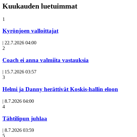
Kuukauden luetuimmat
1
Kyrönjoen valloittajat
|
22.7.2026 04:00
Avoin
2
artikkeli
Coach ei anna valmiita vastauksia
|
15.7.2026 03:57
3
Helmi ja Danny herättivät Koskis-hallin eloon
|
8.7.2026 04:00
Avoin
4
artikkeli
Tähtilipun juhlaa
|
8.7.2026 03:59
Avoin
5