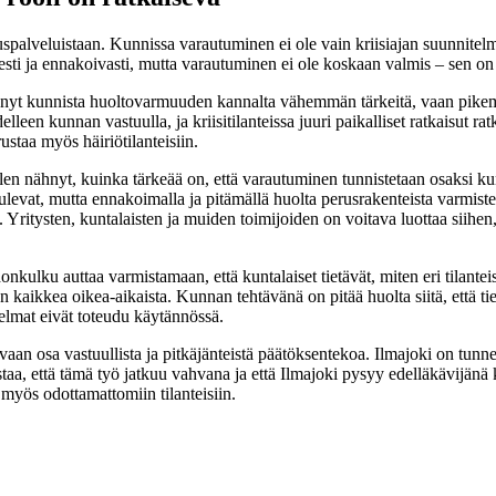
alveluistaan. Kunnissa varautuminen ei ole vain kriisiajan suunnitelmia
lisesti ja ennakoivasti, mutta varautuminen ei ole koskaan valmis – sen
nyt kunnista huoltovarmuuden kannalta vähemmän tärkeitä, vaan pikemmi
leen kunnan vastuulla, ja kriisitilanteissa juuri paikalliset ratkaisut rat
ustaa myös häiriötilanteisiin.
nähnyt, kuinka tärkeää on, että varautuminen tunnistetaan osaksi kunn
e tulevat, mutta ennakoimalla ja pitämällä huolta perusrakenteista varmis
 Yritysten, kuntalaisten ja muiden toimijoiden on voitava luottaa siihen,
ulku auttaa varmistamaan, että kuntalaiset tietävät, miten eri tilanteis
 kaikkea oikea-aikaista. Kunnan tehtävänä on pitää huolta siitä, että tiet
telmat eivät toteudu käytännössä.
an osa vastuullista ja pitkäjänteistä päätöksentekoa. Ilmajoki on tunnet
a, että tämä työ jatkuu vahvana ja että Ilmajoki pysyy edelläkävijänä kun
t myös odottamattomiin tilanteisiin.