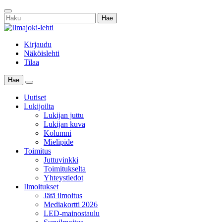
Skip
Sulje
to
Haku:
haku
content
Kirjaudu
Näköislehti
Tilaa
Hae
Main
Menu
Uutiset
Lukijoilta
Lukijan juttu
Lukijan kuva
Kolumni
Mielipide
Toimitus
Juttuvinkki
Toimitukselta
Yhteystiedot
Ilmoitukset
Jätä ilmoitus
Mediakortti 2026
LED-mainostaulu