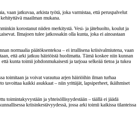
, vaan jatkuvaa, arkista työtä, joka varmistaa, että peruspalvelut
 on kehityttävä maailman mukana.
nkin korostanut niiden merkitystä. Vesi- ja jätehuolto, koulut ja
kaisevat. Ilmajoen tulee jatkossakin olla kunta, joka ei ainoastaan
an normaalia päätöksentekoa – ei irrallisena kriisivalmiutena, vaan
tetaan, että arki jatkuu häiriöistä huolimatta. Tämä koskee niin kunnan
 että kunta toimii johdonmukaisesti ja tarjoaa selkeää tietoa ja tukea
sa toimitaan ja voivat varautua arjen häiriöihin ilman turhaa
o tavoittaa kaikki asukkaat – niin yrittäjät, lapsiperheet, ikäihmiset
tu toimintakyvystään ja yhteisöllisyydestään – täällä ei jäädä
nallisessa kriisinkestävyydessä, jossa arki toimii kaikissa tilanteissa