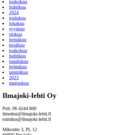
toukokuu
huhtikuu
2024
joulukuu
lokakuu
syyskuu
elokuu
heinäkuu
kesäkuu
toukokuu
huhtikuu
maaliskuu
helmikuu
tammikuu
2023
marraskuu
Ilmajoki-lehti Oy
Puh. 06 4244 800
ilmoitus@ilmajoki-lehti.fi
toimitus@ilmajoki-lehti.fi
Mikontie 3, PL 12
60800 Ilmajoki