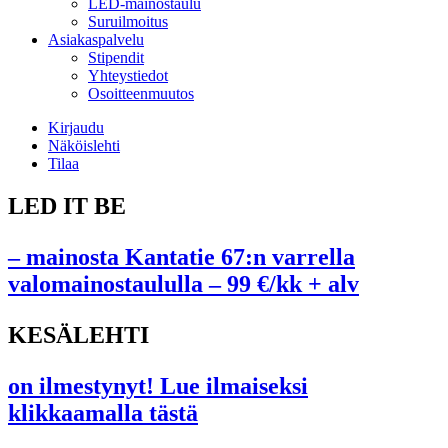
LED-mainostaulu
Suruilmoitus
Asiakaspalvelu
Stipendit
Yhteystiedot
Osoitteenmuutos
Kirjaudu
Näköislehti
Tilaa
LED IT BE
– mainosta Kantatie 67:n varrella
valomainostaululla – 99 €/kk + alv
KESÄLEHTI
on ilmestynyt! Lue ilmaiseksi
klikkaamalla tästä