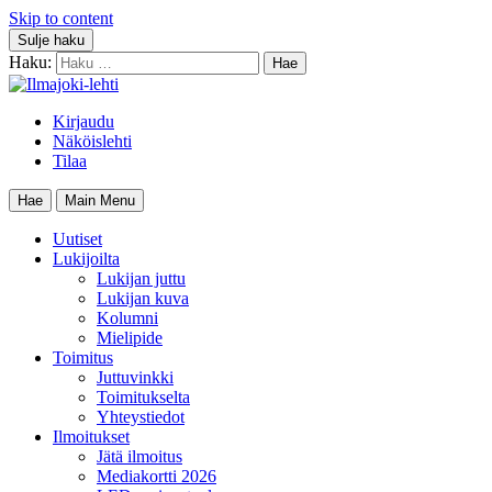
Skip to content
Sulje haku
Haku:
Kirjaudu
Näköislehti
Tilaa
Hae
Main Menu
Uutiset
Lukijoilta
Lukijan juttu
Lukijan kuva
Kolumni
Mielipide
Toimitus
Juttuvinkki
Toimitukselta
Yhteystiedot
Ilmoitukset
Jätä ilmoitus
Mediakortti 2026