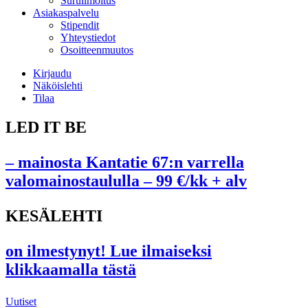
Suruilmoitus
Asiakaspalvelu
Stipendit
Yhteystiedot
Osoitteenmuutos
Kirjaudu
Näköislehti
Tilaa
LED IT BE
– mainosta Kantatie 67:n varrella
valomainostaululla – 99 €/kk + alv
KESÄLEHTI
on ilmestynyt! Lue ilmaiseksi
klikkaamalla tästä
Uutiset