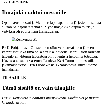
|
22.1.2025 04:02
Ilmajoki mahtui messuille
Opinlakeus-messut ja Meirän rekry -tapahtuma järjestettiin samaan
aikaan Seinäjoki Areenalla. Myös ilmajokisia oppilaitoksia ja
yrityksiä oli edustettuna tilaisuudessa.
Etelä-Pohjanmaan Opistolla on ollut vuodenvaihteen jälkeen
kampukset sekä Ilmajoella että Kauhajoella. Jenni Salon mukaan
taidealojen yhteisiä tuotantoja on nyt entistä helpompi toteuttaa.
Kuvassa taustalla vasemmalla oleva Kari Tuomi oli messuilla
jakamassa tietoa EP:n Drone-keskus -hankkeesta.
kuva: tuomo
hämäläinen
TILAAJILLE
Tämä sisältö on vain tilaajille
Hanki lukuoikeus tilaamalla Ilmajoki-lehti.
Mikäli olet jo tilaaja,
kirjaudu sisään.