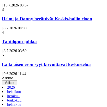
|
15.7.2026 03:57
3
Helmi ja Danny herättivät Koskis-hallin eloon
|
8.7.2026 04:00
Avoin
4
artikkeli
Tähtilipun juhlaa
|
8.7.2026 03:59
Avoin
5
artikkeli
Laitalaisen eron syyt kirvoittavat keskustelua
|
9.6.2026 11:44
Arkisto
-Valitse-
2026
heinäkuu
kesäkuu
toukokuu
helmikuu