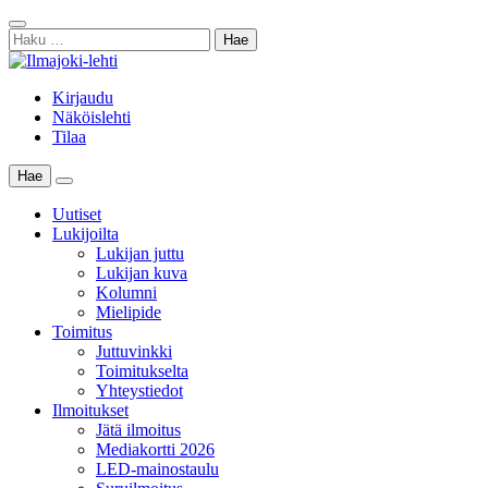
Skip
Sulje
to
Haku:
haku
content
Kirjaudu
Näköislehti
Tilaa
Hae
Main
Menu
Uutiset
Lukijoilta
Lukijan juttu
Lukijan kuva
Kolumni
Mielipide
Toimitus
Juttuvinkki
Toimitukselta
Yhteystiedot
Ilmoitukset
Jätä ilmoitus
Mediakortti 2026
LED-mainostaulu