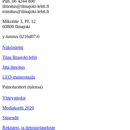
Puh. 06 4244 800
ilmoitus@ilmajoki-lehti.fi
toimitus@ilmajoki-lehti.fi
Mikontie 3, PL 12
60800 Ilmajoki
y-tunnus 0216407-6
Näköislehti
Tilaa Ilmajoki-lehti
Jätä ilmoitus
LED-mainostaulu
Painotuotteet (tulossa)
Yhteystiedot
Mediakortti 2026
Stipendit
Rekisteri- ja tietosuojaseloste