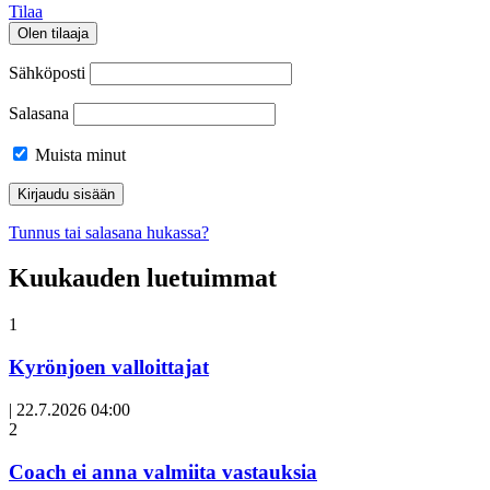
Tilaa
Olen tilaaja
Sähköposti
Salasana
Muista minut
Tunnus tai salasana hukassa?
Kuukauden luetuimmat
1
Kyrönjoen valloittajat
|
22.7.2026 04:00
Avoin
2
artikkeli
Coach ei anna valmiita vastauksia