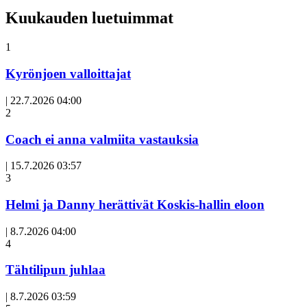
Kuukauden luetuimmat
1
Kyrönjoen valloittajat
|
22.7.2026 04:00
Avoin
2
artikkeli
Coach ei anna valmiita vastauksia
|
15.7.2026 03:57
3
Helmi ja Danny herättivät Koskis-hallin eloon
|
8.7.2026 04:00
Avoin
4
artikkeli
Tähtilipun juhlaa
|
8.7.2026 03:59