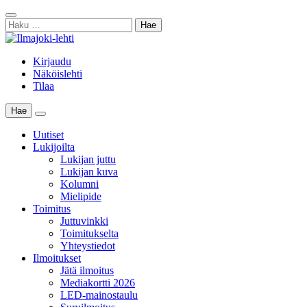
Skip
Sulje
to
Haku:
haku
content
Kirjaudu
Näköislehti
Tilaa
Hae
Main
Menu
Uutiset
Lukijoilta
Lukijan juttu
Lukijan kuva
Kolumni
Mielipide
Toimitus
Juttuvinkki
Toimitukselta
Yhteystiedot
Ilmoitukset
Jätä ilmoitus
Mediakortti 2026
LED-mainostaulu