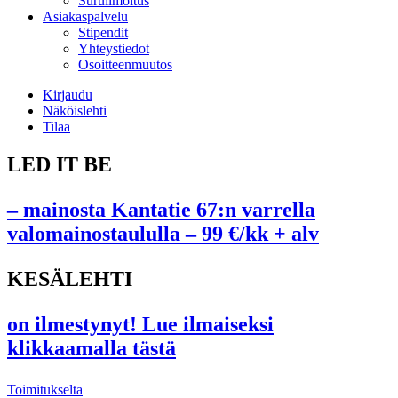
Suruilmoitus
Asiakaspalvelu
Stipendit
Yhteystiedot
Osoitteenmuutos
Kirjaudu
Näköislehti
Tilaa
LED IT BE
– mainosta Kantatie 67:n varrella
valomainostaululla – 99 €/kk + alv
KESÄLEHTI
on ilmestynyt! Lue ilmaiseksi
klikkaamalla tästä
Toimitukselta