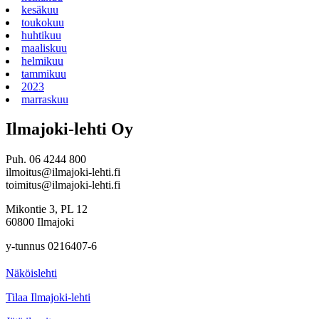
kesäkuu
toukokuu
huhtikuu
maaliskuu
helmikuu
tammikuu
2023
marraskuu
Ilmajoki-lehti Oy
Puh. 06 4244 800
ilmoitus@ilmajoki-lehti.fi
toimitus@ilmajoki-lehti.fi
Mikontie 3, PL 12
60800 Ilmajoki
y-tunnus 0216407-6
Näköislehti
Tilaa Ilmajoki-lehti