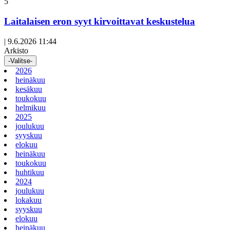
Avoin
5
artikkeli
Laitalaisen eron syyt kirvoittavat keskustelua
|
9.6.2026 11:44
Arkisto
-Valitse-
2026
heinäkuu
kesäkuu
toukokuu
helmikuu
2025
joulukuu
syyskuu
elokuu
heinäkuu
toukokuu
huhtikuu
2024
joulukuu
lokakuu
syyskuu
elokuu
heinäkuu