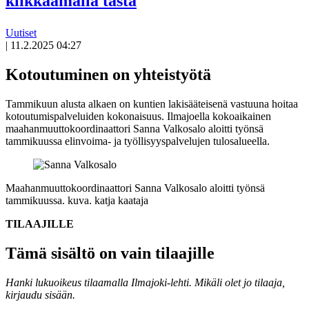
klikkaamalla tästä
Uutiset
|
11.2.2025 04:27
Kotoutuminen on yhteistyötä
Tammikuun alusta alkaen on kuntien lakisääteisenä vastuuna hoitaa
kotoutumispalveluiden kokonaisuus. Ilmajoella kokoaikainen
maahanmuuttokoordinaattori Sanna Valkosalo aloitti työnsä
tammikuussa elinvoima- ja työllisyyspalvelujen tulosalueella.
Maahanmuuttokoordinaattori Sanna Valkosalo aloitti työnsä
tammikuussa.
kuva. katja kaataja
TILAAJILLE
Tämä sisältö on vain tilaajille
Hanki lukuoikeus tilaamalla Ilmajoki-lehti.
Mikäli olet jo tilaaja,
kirjaudu sisään.