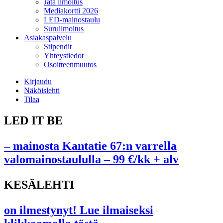
Jätä ilmoitus
Mediakortti 2026
LED-mainostaulu
Suruilmoitus
Asiakaspalvelu
Stipendit
Yhteystiedot
Osoitteenmuutos
Kirjaudu
Näköislehti
Tilaa
LED IT BE
– mainosta Kantatie 67:n varrella
valomainostaululla – 99 €/kk + alv
KESÄLEHTI
on ilmestynyt! Lue ilmaiseksi