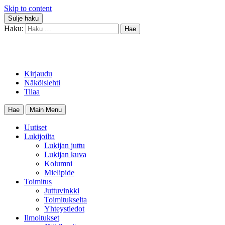
Skip to content
Sulje haku
Haku:
Kirjaudu
Näköislehti
Tilaa
Hae
Main Menu
Uutiset
Lukijoilta
Lukijan juttu
Lukijan kuva
Kolumni
Mielipide
Toimitus
Juttuvinkki
Toimitukselta
Yhteystiedot
Ilmoitukset