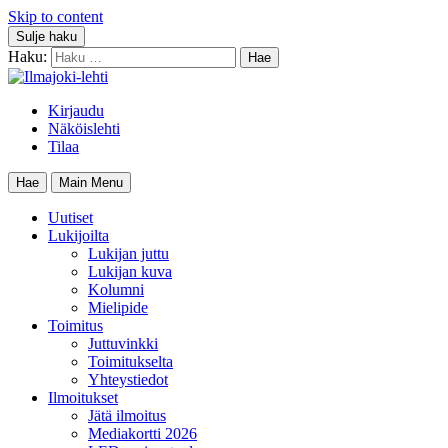
Skip to content
Sulje haku
Haku:
Kirjaudu
Näköislehti
Tilaa
Hae
Main Menu
Uutiset
Lukijoilta
Lukijan juttu
Lukijan kuva
Kolumni
Mielipide
Toimitus
Juttuvinkki
Toimitukselta
Yhteystiedot
Ilmoitukset
Jätä ilmoitus
Mediakortti 2026