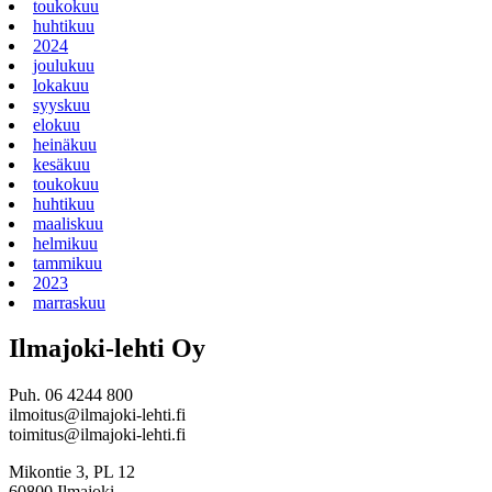
toukokuu
huhtikuu
2024
joulukuu
lokakuu
syyskuu
elokuu
heinäkuu
kesäkuu
toukokuu
huhtikuu
maaliskuu
helmikuu
tammikuu
2023
marraskuu
Ilmajoki-lehti Oy
Puh. 06 4244 800
ilmoitus@ilmajoki-lehti.fi
toimitus@ilmajoki-lehti.fi
Mikontie 3, PL 12
60800 Ilmajoki