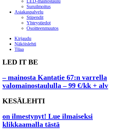
LED-mainostaulu
Suruilmoitus
Asiakaspalvelu
Stipendit
Yhteystiedot
Osoitteenmuutos
Kirjaudu
Näköislehti
Tilaa
LED IT BE
– mainosta Kantatie 67:n varrella
valomainostaululla – 99 €/kk + alv
KESÄLEHTI
on ilmestynyt! Lue ilmaiseksi
klikkaamalla tästä