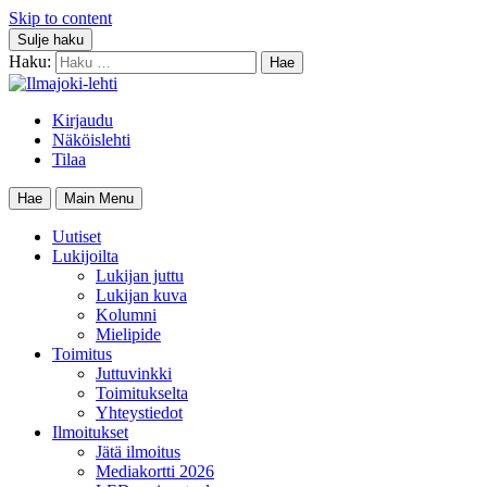
Skip to content
Sulje haku
Haku:
Kirjaudu
Näköislehti
Tilaa
Hae
Main Menu
Uutiset
Lukijoilta
Lukijan juttu
Lukijan kuva
Kolumni
Mielipide
Toimitus
Juttuvinkki
Toimitukselta
Yhteystiedot
Ilmoitukset
Jätä ilmoitus
Mediakortti 2026