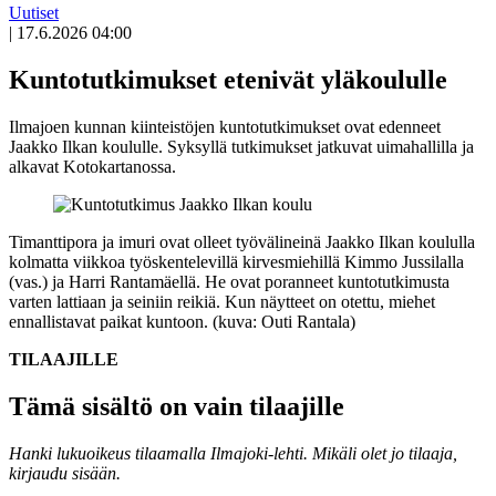
Uutiset
|
17.6.2026 04:00
Kuntotutkimukset etenivät yläkoululle
Ilmajoen kunnan kiinteistöjen kuntotutkimukset ovat edenneet
Jaakko Ilkan koululle. Syksyllä tutkimukset jatkuvat uimahallilla ja
alkavat Kotokartanossa.
Timanttipora ja imuri ovat olleet työvälineinä Jaakko Ilkan koululla
kolmatta viikkoa työskentelevillä kirvesmiehillä Kimmo Jussilalla
(vas.) ja Harri Rantamäellä. He ovat poranneet kuntotutkimusta
varten lattiaan ja seiniin reikiä. Kun näytteet on otettu, miehet
ennallistavat paikat kuntoon. (kuva: Outi Rantala)
TILAAJILLE
Tämä sisältö on vain tilaajille
Hanki lukuoikeus tilaamalla Ilmajoki-lehti.
Mikäli olet jo tilaaja,
kirjaudu sisään.