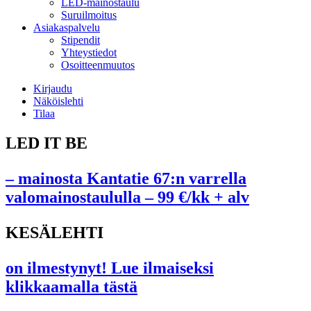
LED-mainostaulu
Suruilmoitus
Asiakaspalvelu
Stipendit
Yhteystiedot
Osoitteenmuutos
Kirjaudu
Näköislehti
Tilaa
LED IT BE
– mainosta Kantatie 67:n varrella
valomainostaululla – 99 €/kk + alv
KESÄLEHTI
on ilmestynyt! Lue ilmaiseksi
klikkaamalla tästä