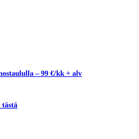
ostaululla – 99 €/kk + alv
 tästä