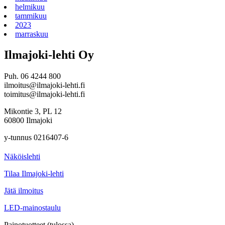
helmikuu
tammikuu
2023
marraskuu
Ilmajoki-lehti Oy
Puh. 06 4244 800
ilmoitus@ilmajoki-lehti.fi
toimitus@ilmajoki-lehti.fi
Mikontie 3, PL 12
60800 Ilmajoki
y-tunnus 0216407-6
Näköislehti
Tilaa Ilmajoki-lehti
Jätä ilmoitus
LED-mainostaulu
Painotuotteet (tulossa)