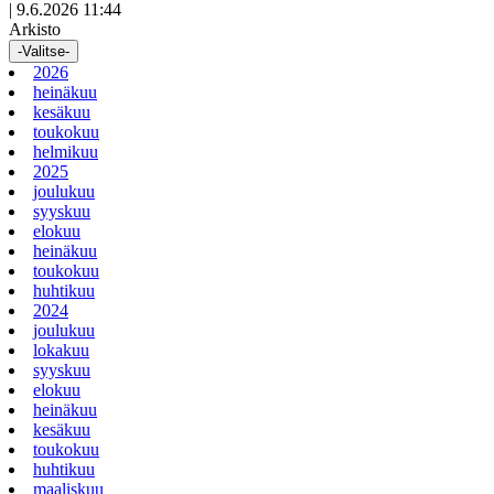
|
9.6.2026 11:44
Arkisto
-Valitse-
2026
heinäkuu
kesäkuu
toukokuu
helmikuu
2025
joulukuu
syyskuu
elokuu
heinäkuu
toukokuu
huhtikuu
2024
joulukuu
lokakuu
syyskuu
elokuu
heinäkuu
kesäkuu
toukokuu
huhtikuu
maaliskuu