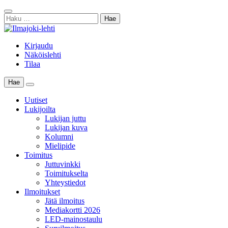
Skip
Sulje
to
Haku:
haku
content
Kirjaudu
Näköislehti
Tilaa
Hae
Main
Menu
Uutiset
Lukijoilta
Lukijan juttu
Lukijan kuva
Kolumni
Mielipide
Toimitus
Juttuvinkki
Toimitukselta
Yhteystiedot
Ilmoitukset
Jätä ilmoitus
Mediakortti 2026
LED-mainostaulu