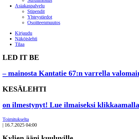
Suruilmoitus
Asiakaspalvelu
Stipendit
Yhteystiedot
Osoitteenmuutos
Kirjaudu
Näköislehti
Tilaa
LED IT BE
– mainosta Kantatie 67:n varrella valomain
KESÄLEHTI
on ilmestynyt! Lue ilmaiseksi klikkaamalla
Toimitukselta
|
16.7.2025 04:00
Kylien ääni kuuluville