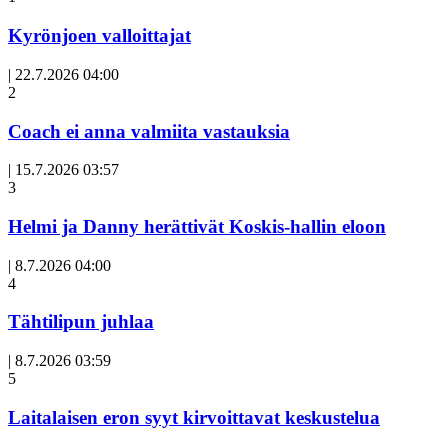
Kyrönjoen valloittajat
|
22.7.2026 04:00
Avoin
2
artikkeli
Coach ei anna valmiita vastauksia
|
15.7.2026 03:57
3
Helmi ja Danny herättivät Koskis-hallin eloon
|
8.7.2026 04:00
Avoin
4
artikkeli
Tähtilipun juhlaa
|
8.7.2026 03:59
Avoin
5
artikkeli
Laitalaisen eron syyt kirvoittavat keskustelua