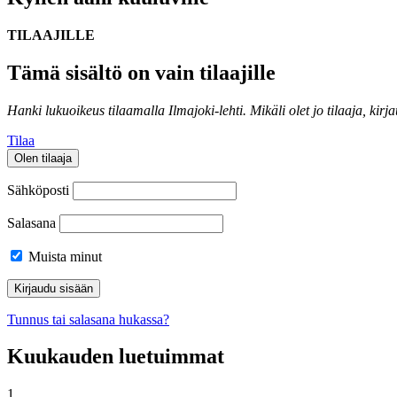
TILAAJILLE
Tämä sisältö on vain tilaajille
Hanki lukuoikeus tilaamalla Ilmajoki-lehti.
Mikäli olet jo tilaaja, kirj
Tilaa
Olen tilaaja
Sähköposti
Salasana
Muista minut
Tunnus tai salasana hukassa?
Kuukauden luetuimmat
1