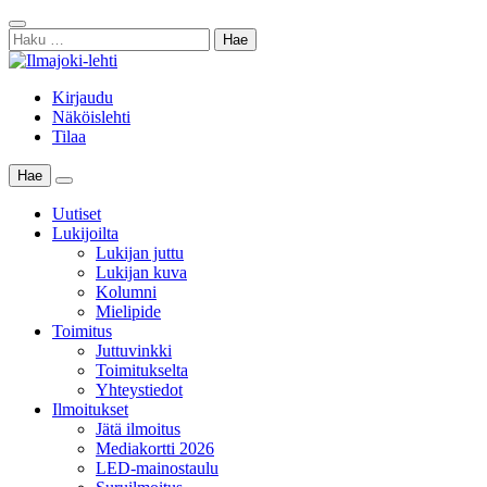
Skip
Sulje
to
Haku:
haku
content
Kirjaudu
Näköislehti
Tilaa
Hae
Main
Menu
Uutiset
Lukijoilta
Lukijan juttu
Lukijan kuva
Kolumni
Mielipide
Toimitus
Juttuvinkki
Toimitukselta
Yhteystiedot
Ilmoitukset
Jätä ilmoitus
Mediakortti 2026
LED-mainostaulu