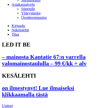
Suruilmoitus
Asiakaspalvelu
Stipendit
Yhteystiedot
Osoitteenmuutos
Kirjaudu
Näköislehti
Tilaa
LED IT BE
– mainosta Kantatie 67:n varrella
valomainostaululla – 99 €/kk + alv
KESÄLEHTI
on ilmestynyt! Lue ilmaiseksi
klikkaamalla tästä
Uutiset