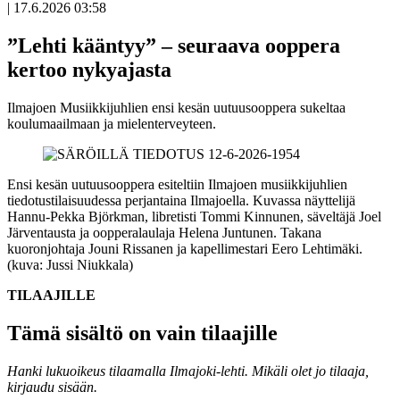
|
17.6.2026 03:58
”Lehti kääntyy” – seuraava ooppera
kertoo nykyajasta
Ilmajoen Musiikkijuhlien ensi kesän uutuusooppera sukeltaa
koulumaailmaan ja mielenterveyteen.
Ensi kesän uutuusooppera esiteltiin Ilmajoen musiikkijuhlien
tiedotustilaisuudessa perjantaina Ilmajoella. Kuvassa näyttelijä
Hannu-Pekka Björkman, libretisti Tommi Kinnunen, säveltäjä Joel
Järventausta ja oopperalaulaja Helena Juntunen. Takana
kuoronjohtaja Jouni Rissanen ja kapellimestari Eero Lehtimäki.
(kuva: Jussi Niukkala)
TILAAJILLE
Tämä sisältö on vain tilaajille
Hanki lukuoikeus tilaamalla Ilmajoki-lehti.
Mikäli olet jo tilaaja,
kirjaudu sisään.