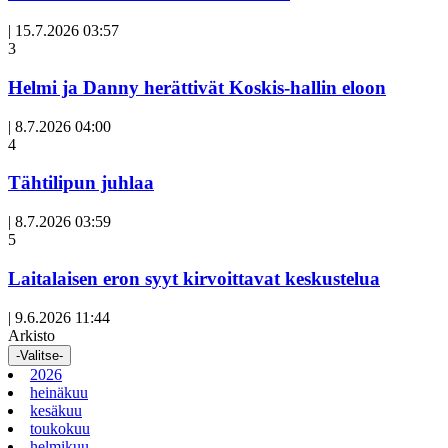
|
15.7.2026 03:57
3
Helmi ja Danny herättivät Koskis-hallin eloon
|
8.7.2026 04:00
Avoin
4
artikkeli
Tähtilipun juhlaa
|
8.7.2026 03:59
Avoin
5
artikkeli
Laitalaisen eron syyt kirvoittavat keskustelua
|
9.6.2026 11:44
Arkisto
-Valitse-
2026
heinäkuu
kesäkuu
toukokuu
helmikuu