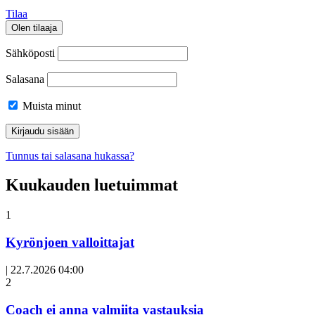
Tilaa
Olen tilaaja
Sähköposti
Salasana
Muista minut
Tunnus tai salasana hukassa?
Kuukauden luetuimmat
1
Kyrönjoen valloittajat
|
22.7.2026 04:00
Avoin
2
artikkeli
Coach ei anna valmiita vastauksia