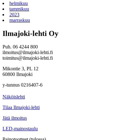
helmikuu
tammikuu
2023
marraskuu
Ilmajoki-lehti Oy
Puh. 06 4244 800
ilmoitus@ilmajoki-lehti.fi
toimitus@ilmajoki-lehti.fi
Mikontie 3, PL 12
60800 Ilmajoki
y-tunnus 0216407-6
Näköislehti
Tilaa Ilmajoki-lehti
Jätä ilmoitus
LED-mainostaulu
Painotuotteet (tulossa)