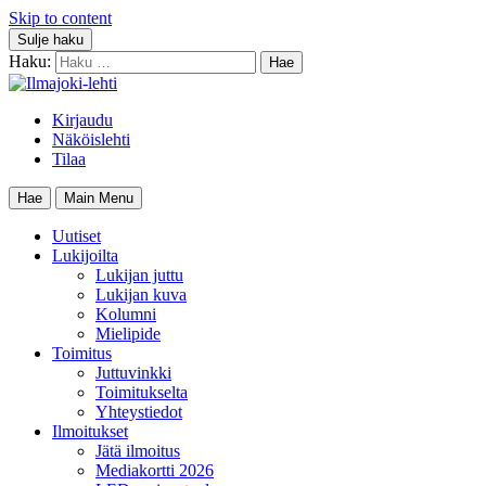
Skip to content
Sulje haku
Haku:
Kirjaudu
Näköislehti
Tilaa
Hae
Main Menu
Uutiset
Lukijoilta
Lukijan juttu
Lukijan kuva
Kolumni
Mielipide
Toimitus
Juttuvinkki
Toimitukselta
Yhteystiedot
Ilmoitukset
Jätä ilmoitus
Mediakortti 2026