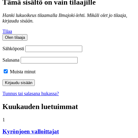
Tämä sisältö on vain tilaajille
Hanki lukuoikeus tilaamalla Ilmajoki-lehti.
Mikäli olet jo tilaaja,
kirjaudu sisään.
Tilaa
Olen tilaaja
Sähköposti
Salasana
Muista minut
Tunnus tai salasana hukassa?
Kuukauden luetuimmat
1
Kyrönjoen valloittajat