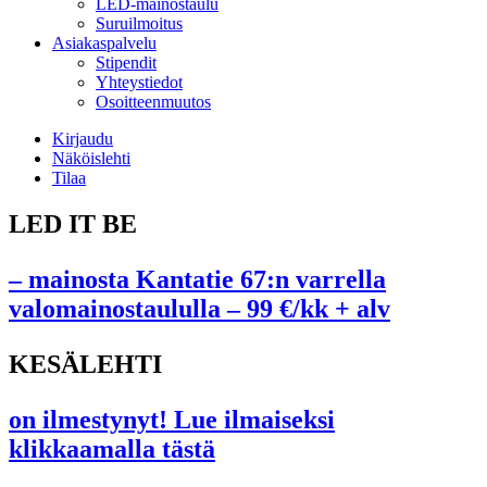
LED-mainostaulu
Suruilmoitus
Asiakaspalvelu
Stipendit
Yhteystiedot
Osoitteenmuutos
Kirjaudu
Näköislehti
Tilaa
LED IT BE
– mainosta Kantatie 67:n varrella
valomainostaululla – 99 €/kk + alv
KESÄLEHTI
on ilmestynyt! Lue ilmaiseksi
klikkaamalla tästä